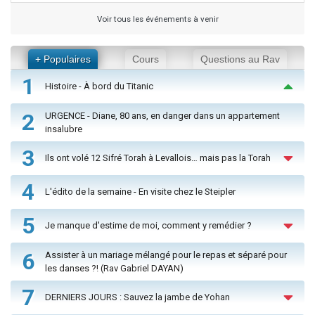
Voir tous les événements à venir
+ Populaires
Cours
Questions au Rav
1
Histoire - À bord du Titanic
2
URGENCE - Diane, 80 ans, en danger dans un appartement
insalubre
3
Ils ont volé 12 Sifré Torah à Levallois… mais pas la Torah
4
L'édito de la semaine - En visite chez le Steipler
5
Je manque d'estime de moi, comment y remédier ?
6
Assister à un mariage mélangé pour le repas et séparé pour
les danses ?! (Rav Gabriel DAYAN)
7
DERNIERS JOURS : Sauvez la jambe de Yohan