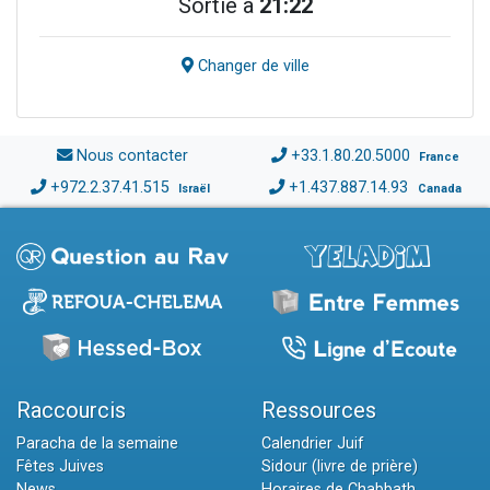
Sortie à
21:22
Changer de ville
Nous contacter
+33.1.80.20.5000
France
+972.2.37.41.515
+1.437.887.14.93
Israël
Canada
Raccourcis
Ressources
Paracha de la semaine
Calendrier Juif
Fêtes Juives
Sidour (livre de prière)
News
Horaires de Chabbath