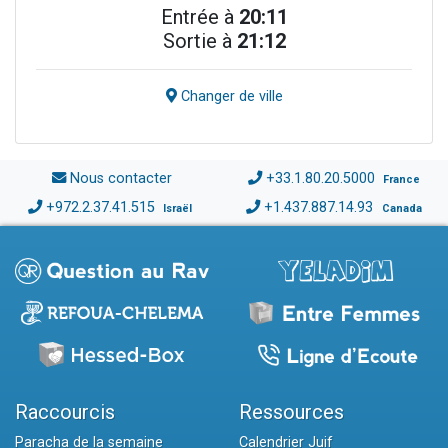
Entrée à
20:11
Sortie à
21:12
Changer de ville
Nous contacter
+33.1.80.20.5000
France
+972.2.37.41.515
+1.437.887.14.93
Israël
Canada
Raccourcis
Ressources
Paracha de la semaine
Calendrier Juif