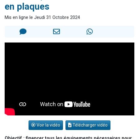
en plaques
6 personnes viennent de nous rejoindre sur WhatsApp
4 personnes viennent de faire un don pour Reloger Rivka, 6 enfants, victime de violences...
Mis en ligne le Jeudi 31 Octobre 2024
2 personnes viennent de faire un don pour 1 Journée de Vacances Pour les Enfants
4 personnes viennent de nous rejoindre sur WhatsApp
3 nouvelles musiques dans Torah-Box Music
Voir la vidéo
Télécharger vidéo
Objectif : financer tous les équipements nécessaires pour