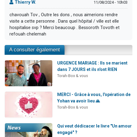
Thierry W.
11/08/2024 - 10h03
chavouah Tov , Outre les dons , nous aimerions rendre
visite a cette personne . Dans quel hôpital / ville est elle
hospitalise svp ? Merci beaucoup . Bessoroth Tovoth et
refouah chelemah
A consulter également
URGENCE MARIAGE : Ils se marient
dans 7 JOURS et ils n'ont RIEN
Torah-Box & vous
MERCI - Grâce à vous, l'opération de
Yohan va avoir lieu 🙏
Torah-Box & vous
Qui veut dédicacer le livre "Un amour
engagé" ?