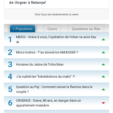
de Ungvar à Natanya!
Voir tous les événements à venir
+ Populaires
Cours
Questions au Rav
1
MERCI - Grâce à vous, l'opération de Yohan va avoir lieu
🙏
2
Micro-trottoir - T'as donné ton MA’ASSER ?
3
Horaires du Jeûne de Ticha Béav
4
J'ai oublié les "bénédictions du matin" ?!
5
Question au Psy : Comment raviver la flamme dans le
couple ?
6
URGENCE - Diane, 80 ans, en danger dans un
appartement insalubre