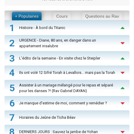
+ Populaires
Cours
Questions au Rav
1
Histoire - À bord du Titanic
2
URGENCE - Diane, 80 ans, en danger dans un
appartement insalubre
3
L'édito de la semaine - En visite chez le Steipler
4
Ils ont volé 12 Sifré Torah à Levallois… mais pas la Torah
5
Assister à un mariage mélangé pour le repas et séparé
pour les danses ?! (Rav Gabriel DAYAN)
6
Je manque d'estime de moi, comment y remédier ?
7
Horaires du Jeûne de Ticha Béav
8
DERNIERS JOURS : Sauvez la jambe de Yohan