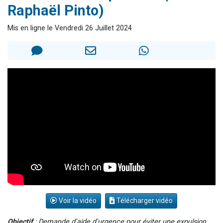
Raphaël Pinto)
3 personnes viennent de nous rejoindre sur WhatsApp
2 nouvelles musiques dans Torah-Box Music
Mis en ligne le Vendredi 26 Juillet 2024
8 personnes viennent de faire un don pour Tsédaka : pauvres d'Israel
Nouvelle émission radio : Visions de grandeur n°104 : Le Chabbath et le Birkat Hamazone à travers le temps
4 personnes viennent de nous rejoindre sur WhatsApp
Voir la vidéo
Télécharger vidéo
Objectif
: Demande d'aide d'urgence pour éviter une expulsion