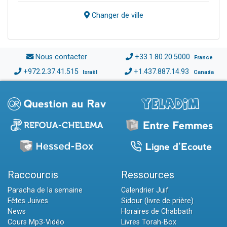
Changer de ville
Nous contacter
+33.1.80.20.5000
France
+972.2.37.41.515
+1.437.887.14.93
Israël
Canada
Raccourcis
Ressources
Paracha de la semaine
Calendrier Juif
Fêtes Juives
Sidour (livre de prière)
News
Horaires de Chabbath
Cours Mp3-Vidéo
Livres Torah-Box