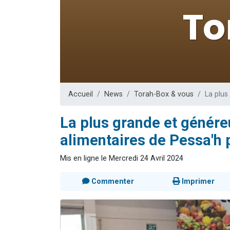
Nouvelle émis
61 personnes
Ariel vient 
Il reste 
Eva vient de
Accueil
News
Torah-Box & vous
La plus
La plus grande et généreu
alimentaires de Pessa'h p
Mis en ligne le Mercredi 24 Avril 2024
Commenter
Imprimer