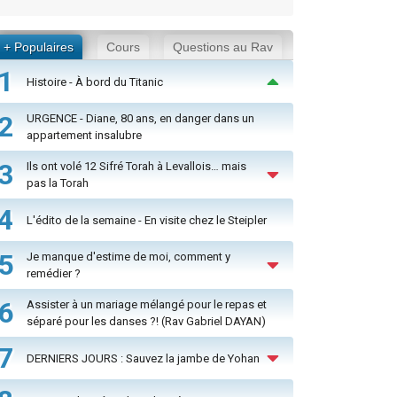
+ Populaires
Cours
Questions au Rav
1
Histoire - À bord du Titanic
2
URGENCE - Diane, 80 ans, en danger dans un
appartement insalubre
3
Ils ont volé 12 Sifré Torah à Levallois… mais
pas la Torah
4
L'édito de la semaine - En visite chez le Steipler
5
Je manque d'estime de moi, comment y
remédier ?
6
Assister à un mariage mélangé pour le repas et
séparé pour les danses ?! (Rav Gabriel DAYAN)
7
DERNIERS JOURS : Sauvez la jambe de Yohan