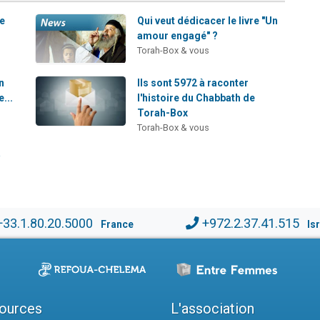
re
Qui veut dédicacer le livre "Un
amour engagé" ?
Torah-Box & vous
n
Ils sont 5972 à raconter
e...
l'histoire du Chabbath de
Torah-Box
Torah-Box & vous
a
+33.1.80.20.5000
+972.2.37.41.515
France
Is
ources
L'association