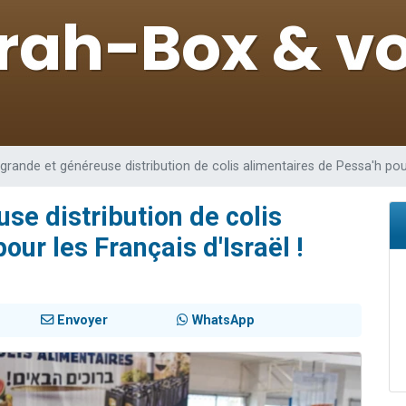
sion radio : Visions de grandeur n°104 : Le Chabbath et le Birkat Hamazone à 
 viennent de demander une bénédiction
de donner son Maasser
49 places pour étudier en groupe sur Zoom
 donner son Maasser
 grande et généreuse distribution de colis alimentaires de Pessa'h pour 
se distribution de colis
our les Français d'Israël !
Envoyer
WhatsApp