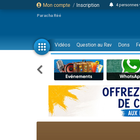
Mon compte
/
Inscription
4 personnes 
3 personnes 
Paracha Réé
Odaya vient 
3 personn
3 personn
Vidéos
Question au Rav
Dons
F
13 personnes
2 personnes 
30 perso
Il reste 
12 nouve
3 personnes 
2 personnes 
3 personnes 
2 nouvel
8 personn