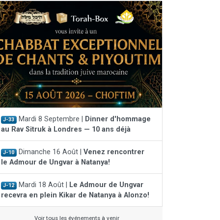
Mardi 8 Septembre |
Dinner d'hommage
J-33
au Rav Sitruk à Londres — 10 ans déjà
Dimanche 16 Août |
Venez rencontrer
J-10
le Admour de Ungvar à Natanya!
Mardi 18 Août |
Le Admour de Ungvar
J-12
recevra en plein Kikar de Natanya à Alonzo!
Voir tous les événements à venir