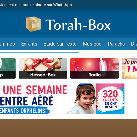
viennent de nous rejoindre sur WhatsApp
viennent de nous rejoindre sur WhatsApp
de donner son Maasser
es viennent de faire un don pour 5 jours de vacances aux Orphelins
es viennent de faire un don pour Diane, 80 ans, dans un appartement insalub
emmes
Enfants
Etude sur Texte
Musique
Paracha
Di
 viennent de demander une bénédiction
viennent de nous rejoindre sur WhatsApp
nnes viennent de faire un don pour Sauvez la jambe de Yohan
49 places pour étudier en groupe sur Zoom
lles musiques dans Torah-Box Music
viennent de nous rejoindre sur WhatsApp
viennent de nous rejoindre sur WhatsApp
viennent de nous rejoindre sur WhatsApp
les musiques dans Torah-Box Music
es viennent de faire un don pour Tsédaka : pauvres d'Israel