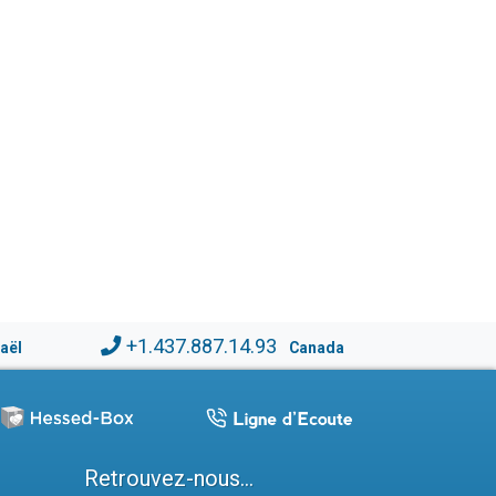
+1.437.887.14.93
raël
Canada
Retrouvez-nous...