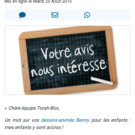
Mis en ligne le Mardi 25 Août 2015
2 personnes viennent de faire un don pour 1 Journée de Vacances Pour les Enfants
17 personnes viennent de demander une bénédiction
4 personnes viennent de nous rejoindre sur WhatsApp
Il reste 49 places pour étudier en groupe sur Zoom
2 personnes viennent de nous rejoindre sur WhatsApp
«
Chère équipe Torah-Box,
Un mot sur vos
dessins-animés Benny
pour les enfants :
mes enfants y sont accros !