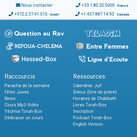
Nous contacter
+33.1.80.20.5000
France
+972.2.37.41.515
+1.437.887.14.93
Israël
Canada
Raccourcis
Ressources
Paracha de la semaine
Calendrier Juif
Fêtes Juives
Sidour (livre de prière)
News
Horaires de Chabbath
Cours Mp3-Vidéo
Livres Torah-Box
Yéchiva Torah-Box
Inscription
Dédicacer un cours
Podcast Torah-Box
English Version