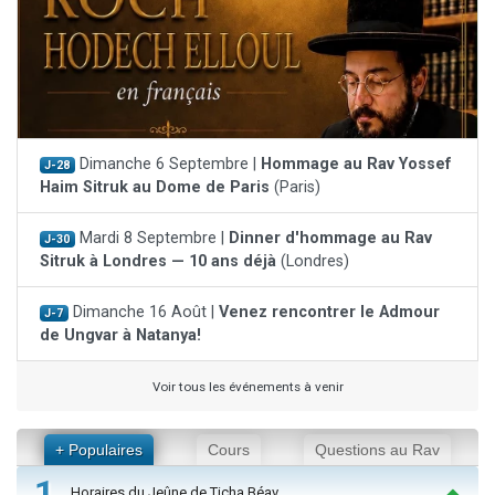
Dimanche 6 Septembre |
Hommage au Rav Yossef
J-28
Haim Sitruk au Dome de Paris
(Paris)
Mardi 8 Septembre |
Dinner d'hommage au Rav
J-30
Sitruk à Londres — 10 ans déjà
(Londres)
Dimanche 16 Août |
Venez rencontrer le Admour
J-7
de Ungvar à Natanya!
Voir tous les événements à venir
+ Populaires
Cours
Questions au Rav
1
Horaires du Jeûne de Ticha Béav