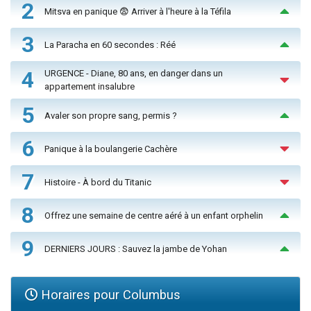
2
Mitsva en panique 😨 Arriver à l'heure à la Téfila
3
La Paracha en 60 secondes : Réé
4
URGENCE - Diane, 80 ans, en danger dans un
appartement insalubre
5
Avaler son propre sang, permis ?
6
Panique à la boulangerie Cachère
7
Histoire - À bord du Titanic
8
Offrez une semaine de centre aéré à un enfant orphelin
9
DERNIERS JOURS : Sauvez la jambe de Yohan
Horaires pour Columbus