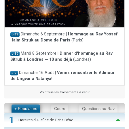
Dimanche 6 Septembre |
Hommage au Rav Yossef
J-28
Haim Sitruk au Dome de Paris
(Paris)
Mardi 8 Septembre |
Dinner d'hommage au Rav
J-30
Sitruk à Londres — 10 ans déjà
(Londres)
Dimanche 16 Août |
Venez rencontrer le Admour
J-7
de Ungvar à Natanya!
Voir tous les événements à venir
+ Populaires
Cours
Questions au Rav
1
Horaires du Jeûne de Ticha Béav