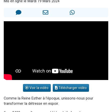
Mis en ligne le Mardi 19 Mars 2024
Il reste 49 places pour étudier en groupe sur Zoom
Eva vient de donner son Maasser
4 personnes viennent de nous rejoindre sur WhatsApp
3 personnes viennent de nous rejoindre sur WhatsApp
3 personnes viennent de faire un don pour Événements Torah-Box
Voir la vidéo
Télécharger vidéo
Comme la Reine Esther à l'époque, unissons-nous pour
transformer la détresse en espoir.