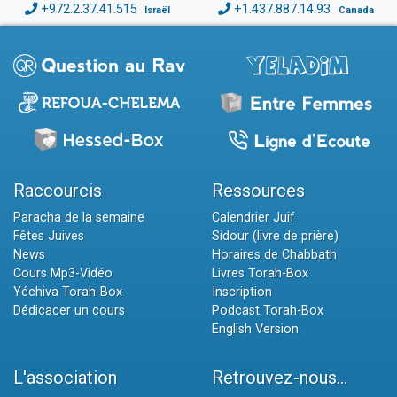
+972.2.37.41.515
+1.437.887.14.93
Israël
Canada
Raccourcis
Ressources
Paracha de la semaine
Calendrier Juif
Fêtes Juives
Sidour (livre de prière)
News
Horaires de Chabbath
Cours Mp3-Vidéo
Livres Torah-Box
Yéchiva Torah-Box
Inscription
Dédicacer un cours
Podcast Torah-Box
English Version
L'association
Retrouvez-nous...