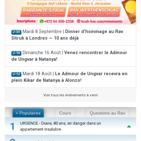
Mardi 8 Septembre |
Dinner d'hommage au Rav
J-33
Sitruk à Londres — 10 ans déjà
Dimanche 16 Août |
Venez rencontrer le Admour
J-10
de Ungvar à Natanya!
Mardi 18 Août |
Le Admour de Ungvar recevra en
J-12
plein Kikar de Natanya à Alonzo!
Voir tous les événements à venir
+ Populaires
Cours
Questions au Rav
1
URGENCE - Diane, 80 ans, en danger dans un
appartement insalubre