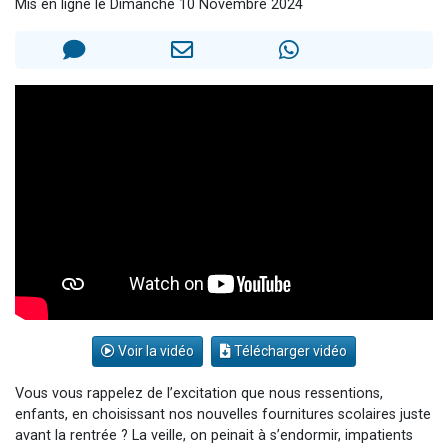
Mis en ligne le Dimanche 10 Novembre 2024
Ariel vient de donner son Maasser
Il reste 49 places pour étudier en groupe sur Zoom
Eva vient de donner son Maasser
4 personnes viennent de nous rejoindre sur WhatsApp
3 personnes viennent de nous rejoindre sur WhatsApp
Voir la vidéo
Télécharger vidéo
Vous vous rappelez de l’excitation que nous ressentions,
enfants, en choisissant nos nouvelles fournitures scolaires juste
avant la rentrée ? La veille, on peinait à s’endormir, impatients