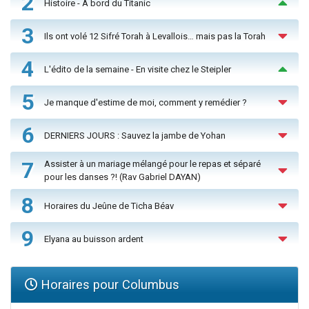
2
Histoire - À bord du Titanic
3
Ils ont volé 12 Sifré Torah à Levallois… mais pas la Torah
4
L'édito de la semaine - En visite chez le Steipler
5
Je manque d'estime de moi, comment y remédier ?
6
DERNIERS JOURS : Sauvez la jambe de Yohan
7
Assister à un mariage mélangé pour le repas et séparé
pour les danses ?! (Rav Gabriel DAYAN)
8
Horaires du Jeûne de Ticha Béav
9
Elyana au buisson ardent
Horaires pour Columbus