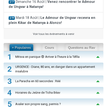
Dimanche 16 Août |
Venez rencontrer le Admour
J-7
de Ungvar à Natanya!
Mardi 18 Août |
Le Admour de Ungvar recevra en
J-9
plein Kikar de Natanya à Alonzo!
Voir tous les événements à venir
+ Populaires
Cours
Questions au Rav
1
Mitsva en panique 😨 Arriver à l'heure à la Téfila
2
URGENCE - Diane, 80 ans, en danger dans un appartement
insalubre
3
La Paracha en 60 secondes : Réé
4
Horaires du Jeûne de Ticha Béav
5
Avaler son propre sang, permis ?