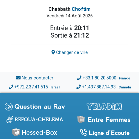
Chabbath
Choftim
Vendredi 14 Août 2026
Entrée à
20:11
Sortie à
21:12
Changer de ville
Nous contacter
+33.1.80.20.5000
France
+972.2.37.41.515
+1.437.887.14.93
Israël
Canada