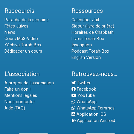
Raccourcis
Ressources
Paracha de la semaine
Calendrier Juif
Fêtes Juives
Sidour (livre de prière)
News
Horaires de Chabbath
Cours Mp3-Vidéo
Livres Torah-Box
Yéchiva Torah-Box
Inscription
Dédicacer un cours
Podcast Torah-Box
English Version
L'association
Retrouvez-nous...
A propos de l'association
Twitter
Faire un don !
Facebook
Mentions légales
YouTube
Nous contacter
WhatsApp
Aide (FAQ)
WhatsApp Femmes
Application iOS
Application Android