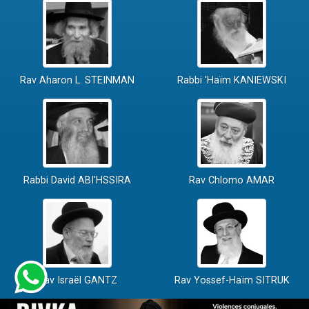
Rav Aharon L. STEINMAN
Rabbi 'Haïm KANIEWSKI
Rabbi David ABI'HSSIRA
Rav Chlomo AMAR
Rav Israël GANTZ
Rav Yossef-Haïm SITRUK