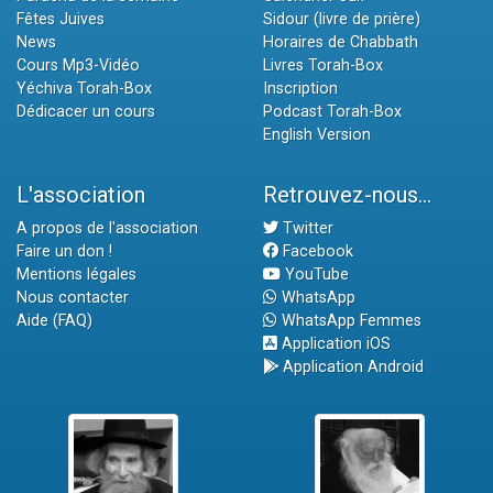
Fêtes Juives
Sidour (livre de prière)
News
Horaires de Chabbath
Cours Mp3-Vidéo
Livres Torah-Box
Yéchiva Torah-Box
Inscription
Dédicacer un cours
Podcast Torah-Box
English Version
L'association
Retrouvez-nous...
A propos de l'association
Twitter
Faire un don !
Facebook
Mentions légales
YouTube
Nous contacter
WhatsApp
Aide (FAQ)
WhatsApp Femmes
Application iOS
Application Android