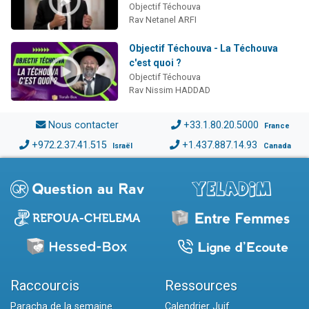
Objectif Téchouva
Rav Netanel ARFI
Objectif Téchouva - La Téchouva
c'est quoi ?
Objectif Téchouva
Rav Nissim HADDAD
Nous contacter
+33.1.80.20.5000
France
+972.2.37.41.515
+1.437.887.14.93
Israël
Canada
Raccourcis
Ressources
Paracha de la semaine
Calendrier Juif