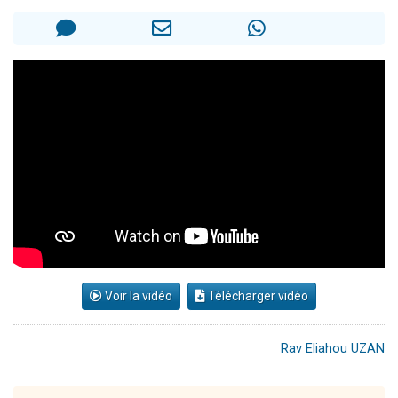
Il reste 49 places pour étudier en groupe sur Zoom
3 personnes viennent de nous rejoindre sur WhatsApp
2 personnes viennent de nous rejoindre sur WhatsApp
2 nouvelles musiques dans Torah-Box Music
6 personnes viennent de nous rejoindre sur WhatsApp
Voir la vidéo
Télécharger vidéo
Rav Eliahou UZAN