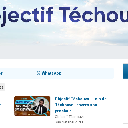
 viennent de demander une bénédiction
viennent de nous rejoindre sur WhatsApp
49 places pour étudier en groupe sur Zoom
 donner son Maasser
donner son Maasser
er
WhatsApp
es
e
Objectif Téchouva - Lois de
e
Téchouva : envers son
prochain
Objectif Téchouva
Rav Netanel ARFI