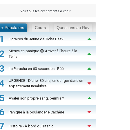
Voir tous les événements à venir
+ Populaires
Cours
Questions au Rav
1
Horaires du Jeûne de Ticha Béav
2
Mitsva en panique 😨 Arriver à l'heure à la
Téfila
3
La Paracha en 60 secondes : Réé
4
URGENCE - Diane, 80 ans, en danger dans un
appartement insalubre
5
Avaler son propre sang, permis ?
6
Panique à la boulangerie Cachère
7
Histoire - À bord du Titanic