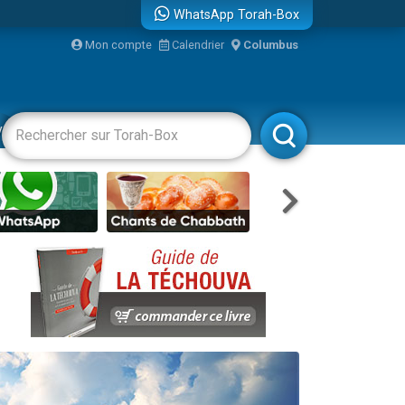
WhatsApp Torah-Box
Mon compte
Calendrier
Columbus
vertissements
Livres
Rabbanim
re
...