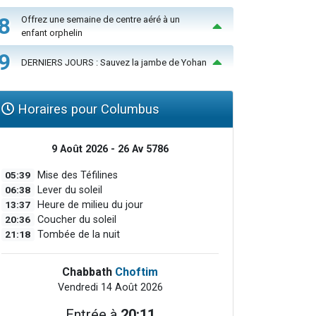
8
Offrez une semaine de centre aéré à un
enfant orphelin
9
DERNIERS JOURS : Sauvez la jambe de Yohan
Horaires pour Columbus
9 Août 2026 - 26 Av 5786
05:39
Mise des Téfilines
06:38
Lever du soleil
13:37
Heure de milieu du jour
20:36
Coucher du soleil
21:18
Tombée de la nuit
Chabbath
Choftim
Vendredi 14 Août 2026
Entrée à
20:11