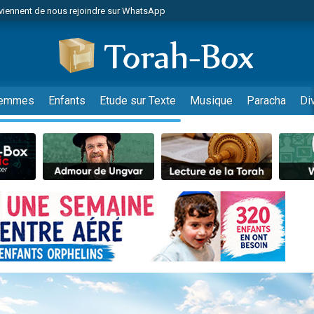
viennent de nous rejoindre sur WhatsApp
r vient de donner son Maasser
nes viennent de faire un don pour Événements Torah-Box
es viennent de faire un don pour Tsédaka : pauvres d'Israel
viennent de nous rejoindre sur WhatsApp
emmes
Enfants
Etude sur Texte
Musique
Paracha
Di
 viennent de demander une bénédiction
es viennent de faire un don pour Diane, 80 ans, dans un appartement insalub
49 places pour étudier en groupe sur Zoom
viennent de nous rejoindre sur WhatsApp
 viennent de demander une bénédiction
49 places pour étudier en groupe sur Zoom
viennent de nous rejoindre sur WhatsApp
viennent de nous rejoindre sur WhatsApp
es viennent de faire un don pour Reloger Rivka, 6 enfants, victime de violences
es viennent de faire un don pour 1 Journée de Vacances Pour les Enfants