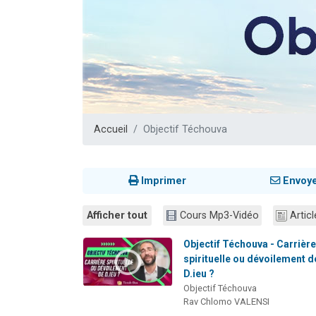
17 personnes
4 personnes 
Il reste 
Eva vient de
Eli vient de 
Accueil
Objectif Téchouva
Imprimer
Envoy
Afficher tout
Cours Mp3-Vidéo
Articl
Objectif Téchouva - Carrièr
spirituelle ou dévoilement d
D.ieu ?
Objectif Téchouva
Rav Chlomo VALENSI