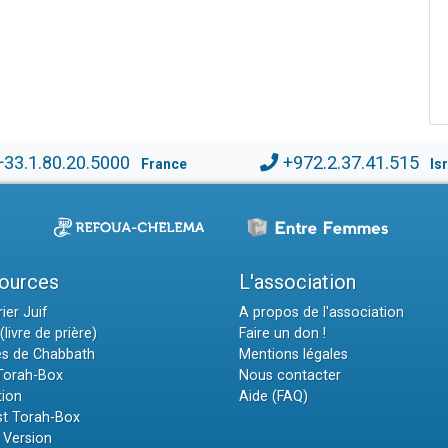
+33.1.80.20.5000
+972.2.37.41.515
France
Is
ources
L'association
ier Juif
A propos de l'association
(livre de prière)
Faire un don !
es de Chabbath
Mentions légales
 Torah-Box
Nous contacter
tion
Aide (FAQ)
t Torah-Box
 Version