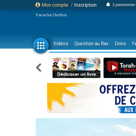
Mon compte
/
Inscription
2 personnes 
Lisbel Esthe
Paracha Choftim
3 person
2 personn
3 personnes 
Vidéos
Question au Rav
Dons
F
11 personnes
3 personn
Il reste 
2 personnes 
29 personnes
Il reste 
2 personnes 
6 personnes 
4 personn
2 personn