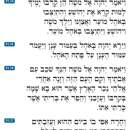
וַיֹּאמֶר יְהוָה אֶל מֹשֶׁה הֵן קָרְבוּ יָמֶיךָ
31,14
לָמוּת קְרָא אֶת יְהוֹשֻׁעַ וְהִתְיַצְּבוּ
בְּאֹהֶל מוֹעֵד וַאֲצַוֶּנּוּ וַיֵּלֶךְ מֹשֶׁה
וִיהוֹשֻׁעַ וַיִּתְיַצְּבוּ בְּאֹהֶל מוֹעֵד.
וַיֵּרָא יְהוָה בָּאֹהֶל בְּעַמּוּד עָנָן וַיַּעֲמֹד
31,15
עַמּוּד הֶעָנָן עַל פֶּתַח הָאֹהֶל.
וַיֹּאמֶר יְהוָה אֶל מֹשֶׁה הִנְּךָ שֹׁכֵב עִם
31,16
אֲבֹתֶיךָ וְקָם הָעָם הַזֶּה וְזָנָה אַחֲרֵי
אֱלֹהֵי נֵכַר הָאָרֶץ אֲשֶׁר הוּא בָא שָׁמָּה
בְּקִרְבּוֹ וַעֲזָבַנִי וְהֵפֵר אֶת בְּרִיתִי אֲשֶׁר
כָּרַתִּי אִתּוֹ.
וְחָרָה אַפִּי בוֹ בַיּוֹם הַהוּא וַעֲזַבְתִּים
31,17