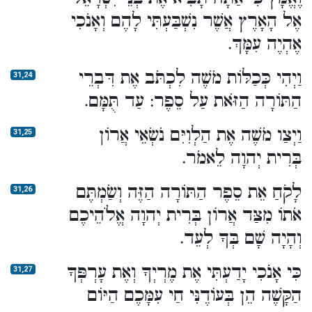
אֶל הָאָרֶץ אֲשֶׁר נִשְׁבַּעְתִּי לָהֶם וְאָנֹכִי
אֶהְיֶה עִמָּךְ.
וַיְהִי כְּכַלּוֹת מֹשֶׁה לִכְתֹּב אֶת דִּבְרֵי
31,24
הַתּוֹרָה הַזֹּאת עַל סֵפֶר: עַד תֻּמָּם.
וַיְצַו מֹשֶׁה אֶת הַלְוִיִּם נֹשְׂאֵי אֲרוֹן
31,25
בְּרִית יְהוָה לֵאמֹר.
לָקֹחַ אֵת סֵפֶר הַתּוֹרָה הַזֶּה וְשַׂמְתֶּם
31,26
אֹתוֹ מִצַּד אֲרוֹן בְּרִית יְהוָה אֱלֹהֵיכֶם
וְהָיָה שָׁם בְּךָ לְעֵד.
כִּי אָנֹכִי יָדַעְתִּי אֶת מֶרְיְךָ וְאֶת עָרְפְּךָ
31,27
הַקָּשֶׁה הֵן בְּעוֹדֶנִּי חַי עִמָּכֶם הַיּוֹם