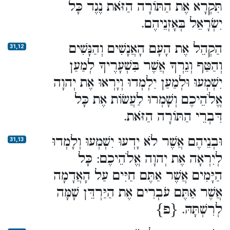
תִּקְרָא אֶת הַתּוֹרָה הַזֹּאת נֶגֶד כָּל
יִשְׂרָאֵל בְּאָזְנֵיהֶם.
הַקְהֵל אֶת הָעָם הָאֲנָשִׁים וְהַנָּשִׁים
31,12
וְהַטַּף וְגֵרְךָ אֲשֶׁר בִּשְׁעָרֶיךָ לְמַעַן
יִשְׁמְעוּ וּלְמַעַן יִלְמְדוּ וְיָרְאוּ אֶת יְהוָה
אֱלֹהֵיכֶם וְשָׁמְרוּ לַעֲשׂוֹת אֶת כָּל
דִּבְרֵי הַתּוֹרָה הַזֹּאת.
וּבְנֵיהֶם אֲשֶׁר לֹא יָדְעוּ יִשְׁמְעוּ וְלָמְדוּ
31,13
לְיִרְאָה אֶת יְהוָה אֱלֹהֵיכֶם: כָּל
הַיָּמִים אֲשֶׁר אַתֶּם חַיִּים עַל הָאֲדָמָה
אֲשֶׁר אַתֶּם עֹבְרִים אֶת הַיַּרְדֵּן שָׁמָּה
לְרִשְׁתָּהּ. {פ}