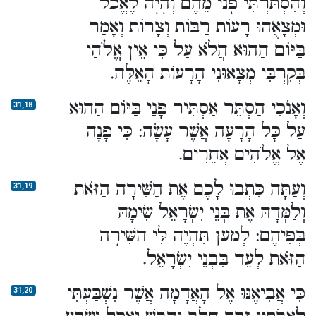
וְהִסְתַּרְתִּי פָנַי מֵהֶם וְהָיָה לֶאֱכֹל
וּמְצָאֻהוּ רָעוֹת רַבּוֹת וְצָרוֹת וְאָמַר
בַּיּוֹם הַהוּא הֲלֹא עַל כִּי אֵין אֱלֹהַי
בְּקִרְבִּי מְצָאוּנִי הָרָעוֹת הָאֵלֶּה.
וְאָנֹכִי הַסְתֵּר אַסְתִּיר פָּנַי בַּיּוֹם הַהוּא
31,18
עַל כָּל הָרָעָה אֲשֶׁר עָשָׂה: כִּי פָנָה
אֶל אֱלֹהִים אֲחֵרִים.
וְעַתָּה כִּתְבוּ לָכֶם אֶת הַשִּׁירָה הַזֹּאת
31,19
וְלַמְּדָהּ אֶת בְּנֵי יִשְׂרָאֵל שִׂימָהּ
בְּפִיהֶם: לְמַעַן תִּהְיֶה לִּי הַשִּׁירָה
הַזֹּאת לְעֵד בִּבְנֵי יִשְׂרָאֵל.
כִּי אֲבִיאֶנּוּ אֶל הָאֲדָמָה אֲשֶׁר נִשְׁבַּעְתִּי
31,20