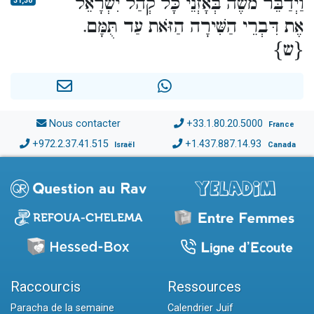
וַיְדַבֵּר מֹשֶׁה בְּאָזְנֵי כָּל קְהַל יִשְׂרָאֵל
31,30
אֶת דִּבְרֵי הַשִּׁירָה הַזֹּאת עַד תֻּמָּם.
{ש}
Nous contacter
+33.1.80.20.5000
France
+972.2.37.41.515
+1.437.887.14.93
Israël
Canada
Raccourcis
Ressources
Paracha de la semaine
Calendrier Juif