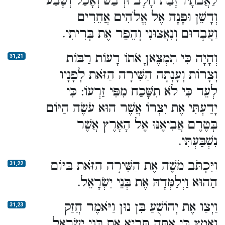
לַאֲבֹתָיו זָבַת חָלָב וּדְבַשׁ וְאָכַל וְשָׂבַע
וְדָשֵׁן וּפָנָה אֶל אֱלֹהִים אֲחֵרִים
וַעֲבָדוּם וְנִאֲצוּנִי וְהֵפֵר אֶת בְּרִיתִי.
וְהָיָה כִּי תִמְצֶאןָ אֹתוֹ רָעוֹת רַבּוֹת
31,21
וְצָרוֹת וְעָנְתָה הַשִּׁירָה הַזֹּאת לְפָנָיו
לְעֵד כִּי לֹא תִשָּׁכַח מִפִּי זַרְעוֹ: כִּי
יָדַעְתִּי אֶת יִצְרוֹ אֲשֶׁר הוּא עֹשֶׂה הַיּוֹם
בְּטֶרֶם אֲבִיאֶנּוּ אֶל הָאָרֶץ אֲשֶׁר
נִשְׁבַּעְתִּי.
וַיִּכְתֹּב מֹשֶׁה אֶת הַשִּׁירָה הַזֹּאת בַּיּוֹם
31,22
הַהוּא וַיְלַמְּדָהּ אֶת בְּנֵי יִשְׂרָאֵל.
וַיְצַו אֶת יְהוֹשֻׁעַ בִּן נוּן וַיֹּאמֶר חֲזַק
31,23
וֶאֱמָץ כִּי אַתָּה תָּבִיא אֶת בְּנֵי יִשְׂרָאֵל