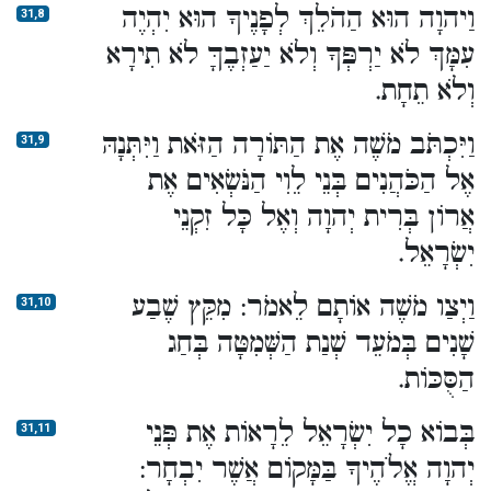
וַיהוָה הוּא הַהֹלֵךְ לְפָנֶיךָ הוּא יִהְיֶה
31,8
עִמָּךְ לֹא יַרְפְּךָ וְלֹא יַעַזְבֶךָּ לֹא תִירָא
וְלֹא תֵחָת.
וַיִּכְתֹּב מֹשֶׁה אֶת הַתּוֹרָה הַזֹּאת וַיִּתְּנָהּ
31,9
אֶל הַכֹּהֲנִים בְּנֵי לֵוִי הַנֹּשְׂאִים אֶת
אֲרוֹן בְּרִית יְהוָה וְאֶל כָּל זִקְנֵי
יִשְׂרָאֵל.
וַיְצַו מֹשֶׁה אוֹתָם לֵאמֹר: מִקֵּץ שֶׁבַע
31,10
שָׁנִים בְּמֹעֵד שְׁנַת הַשְּׁמִטָּה בְּחַג
הַסֻּכּוֹת.
בְּבוֹא כָל יִשְׂרָאֵל לֵרָאוֹת אֶת פְּנֵי
31,11
יְהוָה אֱלֹהֶיךָ בַּמָּקוֹם אֲשֶׁר יִבְחָר: