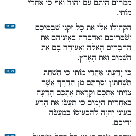
מַמְרִים הֱיִתֶם עִם יְהוָה וְאַף כִּי אַחֲרֵי
מוֹתִי.
הַקְהִילוּ אֵלַי אֶת כָּל זִקְנֵי שִׁבְטֵיכֶם
31,28
וְשֹׁטְרֵיכֶם וַאֲדַבְּרָה בְאָזְנֵיהֶם אֵת
הַדְּבָרִים הָאֵלֶּה וְאָעִידָה בָּם אֶת
הַשָּׁמַיִם וְאֶת הָאָרֶץ.
כִּי יָדַעְתִּי אַחֲרֵי מוֹתִי כִּי הַשְׁחֵת
31,29
תַּשְׁחִתוּן וְסַרְתֶּם מִן הַדֶּרֶךְ אֲשֶׁר
צִוִּיתִי אֶתְכֶם וְקָרָאת אֶתְכֶם הָרָעָה
בְּאַחֲרִית הַיָּמִים כִּי תַעֲשׂוּ אֶת הָרַע
בְּעֵינֵי יְהוָה לְהַכְעִיסוֹ בְּמַעֲשֵׂה
יְדֵיכֶם.