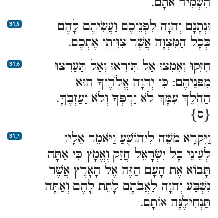
הִשְׁמִיד אֹתָם.
וּנְתָנָם יְהוָה לִפְנֵיכֶם וַעֲשִׂיתֶם לָהֶם
31,5
כְּכָל הַמִּצְוָה אֲשֶׁר צִוִּיתִי אֶתְכֶם.
חִזְקוּ וְאִמְצוּ אַל תִּירְאוּ וְאַל תַּעַרְצוּ
31,6
מִפְּנֵיהֶם: כִּי יְהוָה אֱלֹהֶיךָ הוּא
הַהֹלֵךְ עִמָּךְ לֹא יַרְפְּךָ וְלֹא יַעַזְבֶךָּ.
{ס}
וַיִּקְרָא מֹשֶׁה לִיהוֹשֻׁעַ וַיֹּאמֶר אֵלָיו
31,7
לְעֵינֵי כָל יִשְׂרָאֵל חֲזַק וֶאֱמָץ כִּי אַתָּה
תָּבוֹא אֶת הָעָם הַזֶּה אֶל הָאָרֶץ אֲשֶׁר
נִשְׁבַּע יְהוָה לַאֲבֹתָם לָתֵת לָהֶם וְאַתָּה
תַּנְחִילֶנָּה אוֹתָם.