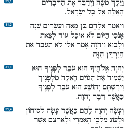
וַיֵּלֶךְ מֹשֶׁה וַיְדַבֵּר אֶת הַדְּבָרִים
31,1
הָאֵלֶּה אֶל כָּל יִשְׂרָאֵל.
וַיֹּאמֶר אֲלֵהֶם בֶּן מֵאָה וְעֶשְׂרִים שָׁנָה
31,2
אָנֹכִי הַיּוֹם לֹא אוּכַל עוֹד לָצֵאת
וְלָבוֹא וַיהוָה אָמַר אֵלַי לֹא תַעֲבֹר אֶת
הַיַּרְדֵּן הַזֶּה.
יְהוָה אֱלֹהֶיךָ הוּא עֹבֵר לְפָנֶיךָ הוּא
31,3
יַשְׁמִיד אֶת הַגּוֹיִם הָאֵלֶּה מִלְּפָנֶיךָ
וִירִשְׁתָּם יְהוֹשֻׁעַ הוּא עֹבֵר לְפָנֶיךָ
כַּאֲשֶׁר דִּבֶּר יְהוָה.
וְעָשָׂה יְהוָה לָהֶם כַּאֲשֶׁר עָשָׂה לְסִיחוֹן
31,4
וּלְעוֹג מַלְכֵי הָאֱמֹרִי וּלְאַרְצָם אֲשֶׁר