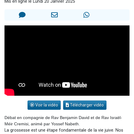
Mis en ligne le Lundi 20 Janvier 2025
61 personnes viennent de demander une bénédiction
Il reste 49 places pour étudier en groupe sur Zoom
Ariel vient de donner son Maasser
Nathaniel vient de donner son Maasser
4 personnes viennent de nous rejoindre sur WhatsApp
Voir la vidéo
Télécharger vidéo
Débat en compagnie de Rav Benjamin David et de Rav Israël-
Méir Cremisi, animé par Yossef Nabeth.
La grossesse est une étape fondamentale de la vie juive. Nos