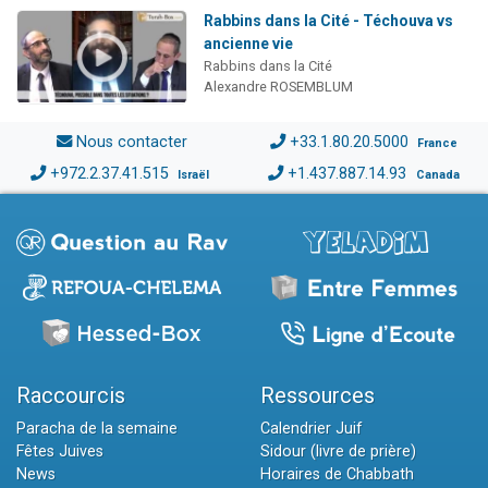
Rabbins dans la Cité - Téchouva vs
ancienne vie
Rabbins dans la Cité
Alexandre ROSEMBLUM
Nous contacter
+33.1.80.20.5000
France
+972.2.37.41.515
+1.437.887.14.93
Israël
Canada
Raccourcis
Ressources
Paracha de la semaine
Calendrier Juif
Fêtes Juives
Sidour (livre de prière)
News
Horaires de Chabbath