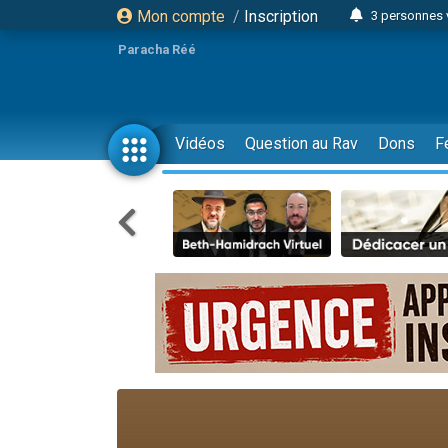
Mon compte
/
Inscription
3 personnes 
Odaya vient 
Paracha Réé
3 personn
3 personn
2 personnes 
Vidéos
Question au Rav
Dons
F
13 personnes
30 perso
Il reste 
12 nouve
3 personnes 
2 personnes 
2 nouvel
3 personnes 
8 personn
Nouvelle émis