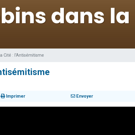
 viennent de demander une bénédiction
49 places pour étudier en groupe sur Zoom
de donner son Maasser
ent de donner son Maasser
viennent de nous rejoindre sur WhatsApp
a Cité : l'Antisémitisme
Antisémitisme
Imprimer
Envoyer