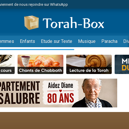
viennent de nous rejoindre sur WhatsApp
de donner son Maasser
es viennent de faire un don pour 5 jours de vacances aux Orphelins
es viennent de faire un don pour Diane, 80 ans, dans un appartement insalub
viennent de nous rejoindre sur WhatsApp
emmes
Enfants
Etude sur Texte
Musique
Paracha
Di
 viennent de demander une bénédiction
nnes viennent de faire un don pour Sauvez la jambe de Yohan
49 places pour étudier en groupe sur Zoom
lles musiques dans Torah-Box Music
viennent de nous rejoindre sur WhatsApp
viennent de nous rejoindre sur WhatsApp
les musiques dans Torah-Box Music
viennent de nous rejoindre sur WhatsApp
es viennent de faire un don pour Tsédaka : pauvres d'Israel
sion radio : Visions de grandeur n°104 : Le Chabbath et le Birkat Hamazone à 