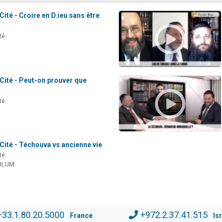
Cité - Croire en D.ieu sans être
té
Cité - Peut-on prouver que
té
Cité - Téchouva vs ancienne vie
té
BLUM
+33.1.80.20.5000
+972.2.37.41.515
France
Is