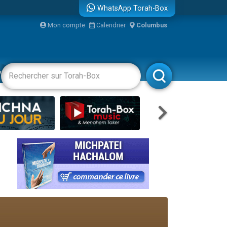
WhatsApp Torah-Box
Mon compte
Calendrier
Columbus
re
vertissements
Livres
Rabbanim
travers le temps