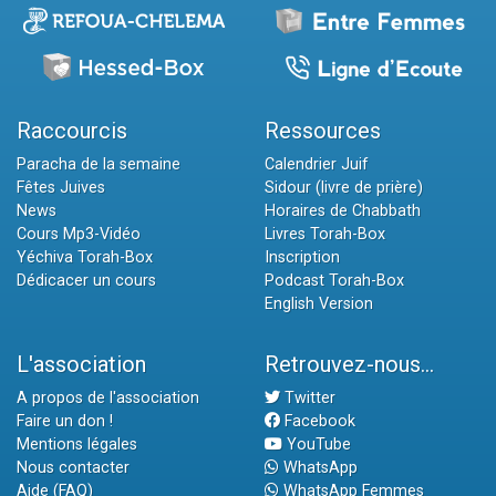
Raccourcis
Ressources
Paracha de la semaine
Calendrier Juif
Fêtes Juives
Sidour (livre de prière)
News
Horaires de Chabbath
Cours Mp3-Vidéo
Livres Torah-Box
Yéchiva Torah-Box
Inscription
Dédicacer un cours
Podcast Torah-Box
English Version
L'association
Retrouvez-nous...
A propos de l'association
Twitter
Faire un don !
Facebook
Mentions légales
YouTube
Nous contacter
WhatsApp
Aide (FAQ)
WhatsApp Femmes