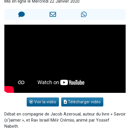
Mis en ligne le Mercredi 22 Janvier 2020
Il reste 49 places pour étudier en groupe sur Zoom
12 nouvelles musiques dans Torah-Box Music
3 personnes viennent de nous rejoindre sur WhatsApp
2 personnes viennent de nous rejoindre sur WhatsApp
2 personnes viennent de nous rejoindre sur WhatsApp
Voir la vidéo
Télécharger vidéo
Débat en compagnie de Jacob Azeroual, auteur du livre « Savoir
(s’)aimer », et Rav Israël Méïr Crémisi, animé par Yossef
Nabeth.