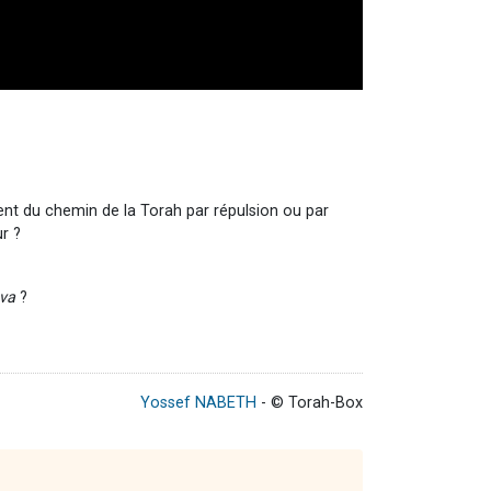
tent du chemin de la Torah par répulsion ou par
r ?
va
?
Yossef NABETH
- © Torah-Box