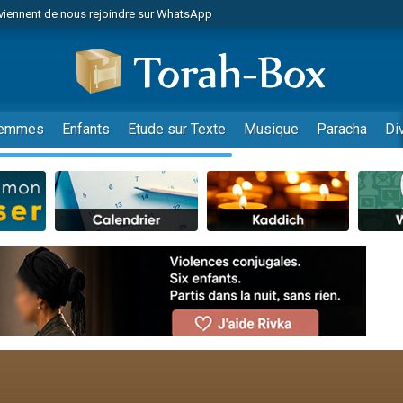
viennent de nous rejoindre sur WhatsApp
r vient de donner son Maasser
nes viennent de faire un don pour Événements Torah-Box
es viennent de faire un don pour Tsédaka : pauvres d'Israel
viennent de nous rejoindre sur WhatsApp
emmes
Enfants
Etude sur Texte
Musique
Paracha
Di
 viennent de demander une bénédiction
es viennent de faire un don pour Diane, 80 ans, dans un appartement insalub
49 places pour étudier en groupe sur Zoom
viennent de nous rejoindre sur WhatsApp
 viennent de demander une bénédiction
49 places pour étudier en groupe sur Zoom
viennent de nous rejoindre sur WhatsApp
viennent de nous rejoindre sur WhatsApp
es viennent de faire un don pour Reloger Rivka, 6 enfants, victime de violences
es viennent de faire un don pour 1 Journée de Vacances Pour les Enfants