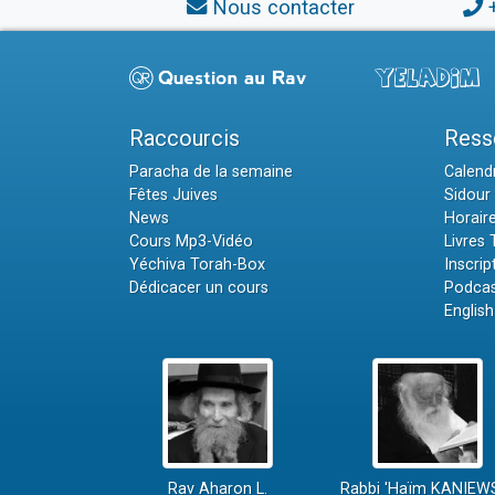
Nous contacter
Raccourcis
Ress
Paracha de la semaine
Calendr
Fêtes Juives
Sidour 
News
Horair
Cours Mp3-Vidéo
Livres
Yéchiva Torah-Box
Inscrip
Dédicacer un cours
Podcas
English
Rav Aharon L.
Rabbi 'Haïm KANIEW