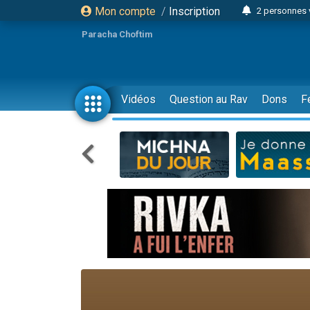
Mon compte
/
Inscription
2 personnes 
Lisbel Esthe
Paracha Choftim
3 person
2 personn
3 personnes 
Vidéos
Question au Rav
Dons
F
11 personnes
3 personn
Il reste 
2 personnes 
29 personnes
Il reste 
2 personnes 
6 personnes 
4 personn
2 personn