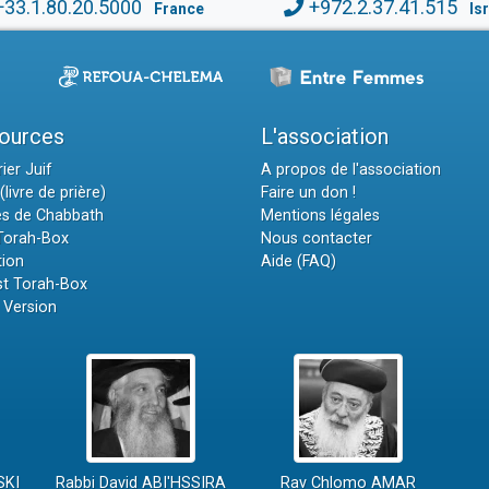
+33.1.80.20.5000
+972.2.37.41.515
France
Is
ources
L'association
ier Juif
A propos de l'association
(livre de prière)
Faire un don !
es de Chabbath
Mentions légales
 Torah-Box
Nous contacter
tion
Aide (FAQ)
t Torah-Box
 Version
SKI
Rabbi David ABI'HSSIRA
Rav Chlomo AMAR