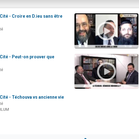
Cité - Croire en D.ieu sans être
té
Cité - Peut-on prouver que
té
Cité - Téchouva vs ancienne vie
té
BLUM