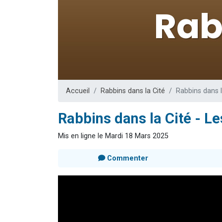
17 personnes
4 personnes 
Il reste 
Eva vient de
Eli vient de 
Accueil
Rabbins dans la Cité
Rabbins dans l
Rabbins dans la Cité - Le
Mis en ligne le Mardi 18 Mars 2025
Commenter