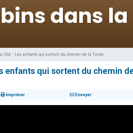
 viennent de demander une bénédiction
viennent de nous rejoindre sur WhatsApp
49 places pour étudier en groupe sur Zoom
 donner son Maasser
donner son Maasser
a Cité - Les enfants qui sortent du chemin de la Torah
s enfants qui sortent du chemin de
Imprimer
Envoyer