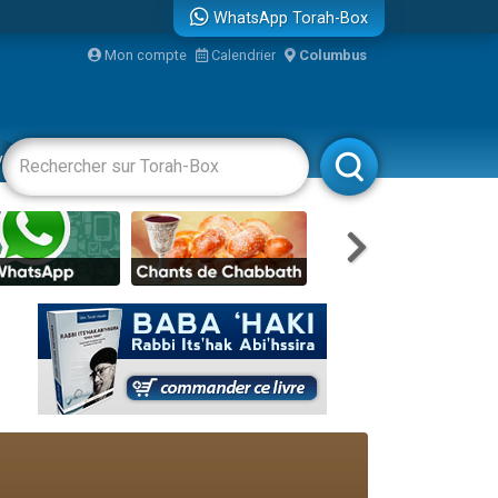
WhatsApp Torah-Box
Mon compte
Calendrier
Columbus
vertissements
Livres
Rabbanim
re
...