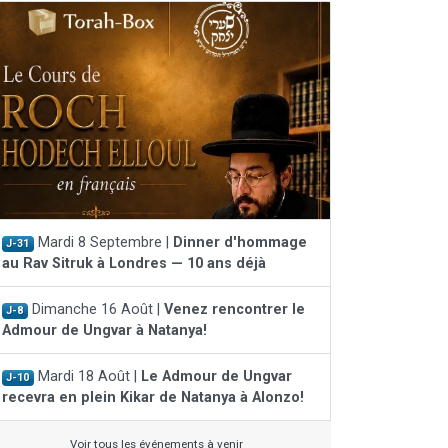
Mardi 8 Septembre |
Dinner d'hommage
J-31
au Rav Sitruk à Londres — 10 ans déjà
Dimanche 16 Août |
Venez rencontrer le
J-8
Admour de Ungvar à Natanya!
Mardi 18 Août |
Le Admour de Ungvar
J-10
recevra en plein Kikar de Natanya à Alonzo!
Voir tous les événements à venir