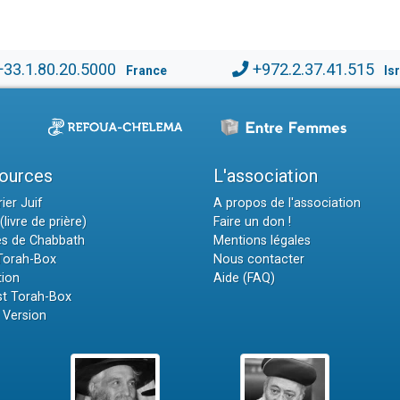
+33.1.80.20.5000
+972.2.37.41.515
France
Is
ources
L'association
ier Juif
A propos de l'association
(livre de prière)
Faire un don !
es de Chabbath
Mentions légales
 Torah-Box
Nous contacter
tion
Aide (FAQ)
t Torah-Box
 Version