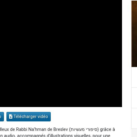
o
Télécharger vidéo
i Na'hman de Breslev (סיפורי מעשיות) grâce à
n audio, accompagnés d'illustrations visuelles, pour une