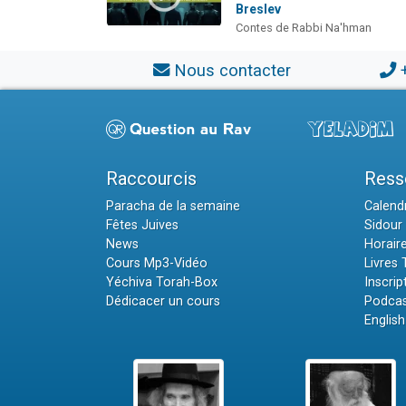
Breslev
Contes de Rabbi Na'hman
Nous contacter
Raccourcis
Ress
Paracha de la semaine
Calendr
Fêtes Juives
Sidour 
News
Horair
Cours Mp3-Vidéo
Livres
Yéchiva Torah-Box
Inscrip
Dédicacer un cours
Podcas
English