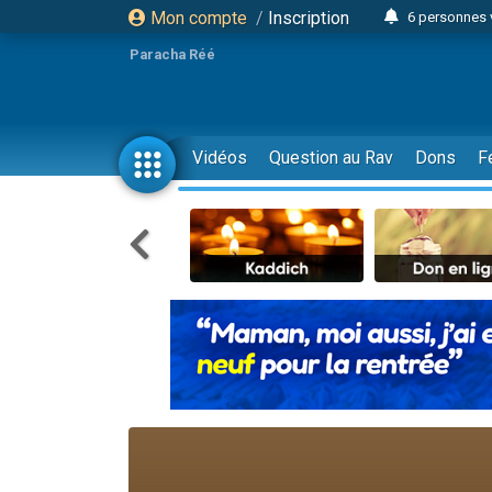
Mon compte
/
Inscription
6 personnes 
4 personn
Paracha Réé
2 personn
17 personnes
4 personnes 
Vidéos
Question au Rav
Dons
F
Il reste 
23 person
Eva vient de
4 personnes 
3 personnes 
3 personn
Odaya vient 
13 personnes
2 personnes 
30 perso