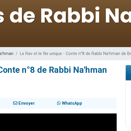
49 places pour étudier en groupe sur Zoom
lles musiques dans Torah-Box Music
viennent de nous rejoindre sur WhatsApp
viennent de nous rejoindre sur WhatsApp
viennent de nous rejoindre sur WhatsApp
Na'hman
Le Rav et le fils unique - Conte n°8 de Rabbi Na'hman de B
- Conte n°8 de Rabbi Na'hman
Envoyer
WhatsApp