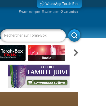
WhatsApp Torah-Box
...
Mon compte
Calendrier
Columbus
vertissements
Livres
Rabbanim
bre