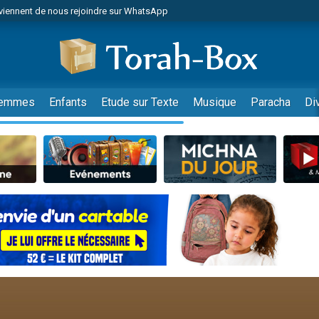
viennent de nous rejoindre sur WhatsApp
es viennent de faire un don pour Reloger Rivka, 6 enfants, victime de violences
es viennent de faire un don pour 1 Journée de Vacances Pour les Enfants
 viennent de demander une bénédiction
viennent de nous rejoindre sur WhatsApp
emmes
Enfants
Etude sur Texte
Musique
Paracha
Di
49 places pour étudier en groupe sur Zoom
nes viennent de faire un don pour Diane, 80 ans, dans un appartement insalu
 donner son Maasser
viennent de nous rejoindre sur WhatsApp
viennent de nous rejoindre sur WhatsApp
es viennent de faire un don pour 5 jours de vacances aux Orphelins
de donner son Maasser
 viennent de demander une bénédiction
viennent de nous rejoindre sur WhatsApp
nnes viennent de faire un don pour Sauvez la jambe de Yohan