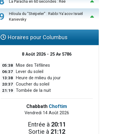
8
La Paracha en 60 secondes : Réé
9
Hiloula du "Steïpeler" : Rabbi Ya’acov Israël
Kanievsky
Horaires pour Columbus
8 Août 2026 - 25 Av 5786
05:38
Mise des Téfilines
06:37
Lever du soleil
13:38
Heure de milieu du jour
20:37
Coucher du soleil
21:19
Tombée de la nuit
Chabbath
Choftim
Vendredi 14 Août 2026
Entrée à
20:11
Sortie à
21:12