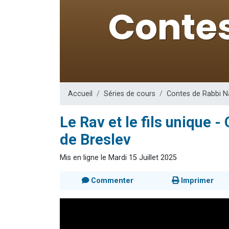
Il reste 
12 nouve
3 personnes 
2 personnes 
2 personnes 
Accueil
Séries de cours
Contes de Rabbi 
Le Rav et le fils unique 
de Breslev
Mis en ligne le Mardi 15 Juillet 2025
Commenter
Imprimer