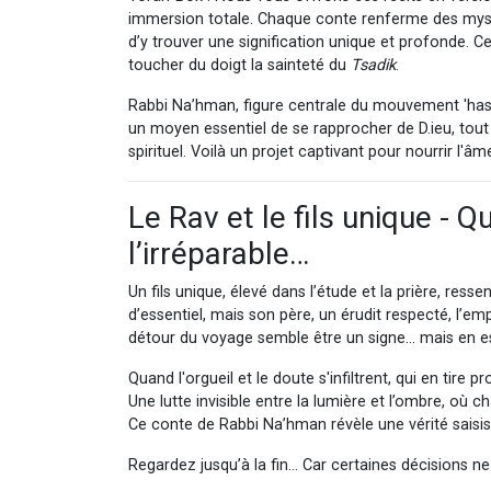
immersion totale. Chaque conte renferme des mystè
d’y trouver une signification unique et profonde. Ce
toucher du doigt la sainteté du
Tsadik
.
Rabbi Na’hman, figure centrale du mouvement 'hassidi
un moyen essentiel de se rapprocher de D.ieu, tout
spirituel. Voilà un projet captivant pour nourrir l'âme 
Le Rav et le fils unique - Q
l’irréparable…
Un fils unique, élevé dans l’étude et la prière, resse
d’essentiel, mais son père, un érudit respecté, l’em
détour du voyage semble être un signe… mais en e
Quand l'orgueil et le doute s'infiltrent, qui en tire pro
Une lutte invisible entre la lumière et l’ombre, où
Ce conte de Rabbi Na’hman révèle une vérité saisiss
Regardez jusqu’à la fin… Car certaines décisions ne