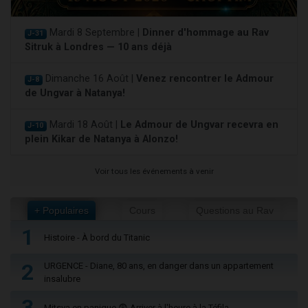
Mardi 8 Septembre |
Dinner d'hommage au Rav
J-31
Sitruk à Londres — 10 ans déjà
Dimanche 16 Août |
Venez rencontrer le Admour
J-8
de Ungvar à Natanya!
Mardi 18 Août |
Le Admour de Ungvar recevra en
J-10
plein Kikar de Natanya à Alonzo!
Voir tous les événements à venir
+ Populaires
Cours
Questions au Rav
1
Histoire - À bord du Titanic
2
URGENCE - Diane, 80 ans, en danger dans un appartement
insalubre
3
Mitsva en panique 😨 Arriver à l'heure à la Téfila