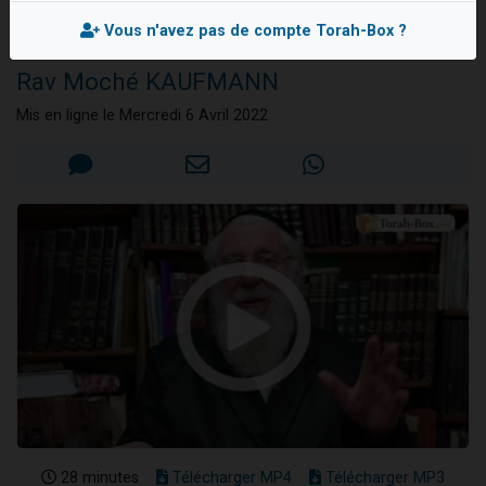
établissements
13 personnes viennent de demander une bénédiction
scolaires
Vous n'avez pas de compte Torah-Box ?
30 personnes viennent de faire un don pour Sauvez la jambe de Yohan
Rav Moché KAUFMANN
Il reste 49 places pour étudier en groupe sur Zoom
Mis en ligne le Mercredi 6 Avril 2022
12 nouvelles musiques dans Torah-Box Music
29 personnes viennent de demander une bénédiction
28 minutes
Télécharger MP4
Télécharger MP3