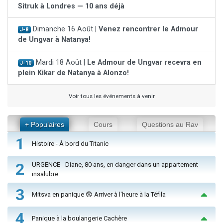
Sitruk à Londres — 10 ans déjà
Dimanche 16 Août |
Venez rencontrer le Admour
J-8
de Ungvar à Natanya!
Mardi 18 Août |
Le Admour de Ungvar recevra en
J-10
plein Kikar de Natanya à Alonzo!
Voir tous les événements à venir
+ Populaires
Cours
Questions au Rav
1
Histoire - À bord du Titanic
2
URGENCE - Diane, 80 ans, en danger dans un appartement
insalubre
3
Mitsva en panique 😨 Arriver à l'heure à la Téfila
4
Panique à la boulangerie Cachère