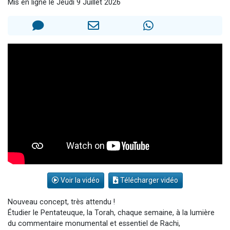
Mis en ligne le Jeudi 9 Juillet 2026
30 personnes viennent de faire un don pour Sauvez la jambe de Yohan
Il reste 49 places pour étudier en groupe sur Zoom
12 nouvelles musiques dans Torah-Box Music
29 personnes viennent de demander une bénédiction
Il reste 49 places pour étudier en groupe sur Zoom
Voir la vidéo
Télécharger vidéo
Nouveau concept, très attendu !
Étudier le Pentateuque, la Torah, chaque semaine, à la lumière
du commentaire monumental et essentiel de Rachi,