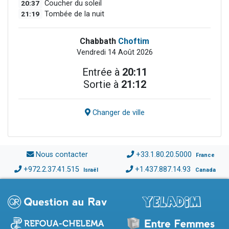
20:37
Coucher du soleil
21:19
Tombée de la nuit
Chabbath
Choftim
Vendredi 14 Août 2026
Entrée à
20:11
Sortie à
21:12
Changer de ville
Nous contacter
+33.1.80.20.5000
France
+972.2.37.41.515
+1.437.887.14.93
Israël
Canada