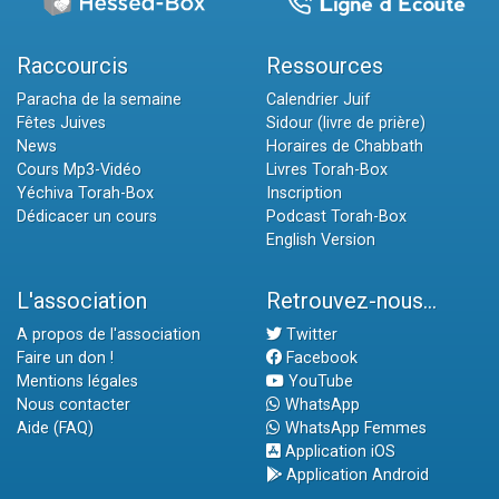
Raccourcis
Ressources
Paracha de la semaine
Calendrier Juif
Fêtes Juives
Sidour (livre de prière)
News
Horaires de Chabbath
Cours Mp3-Vidéo
Livres Torah-Box
Yéchiva Torah-Box
Inscription
Dédicacer un cours
Podcast Torah-Box
English Version
L'association
Retrouvez-nous...
A propos de l'association
Twitter
Faire un don !
Facebook
Mentions légales
YouTube
Nous contacter
WhatsApp
Aide (FAQ)
WhatsApp Femmes
Application iOS
Application Android