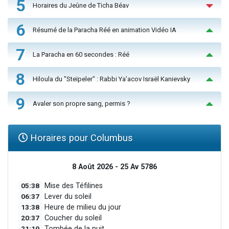
5
Horaires du Jeûne de Ticha Béav
6
Résumé de la Paracha Réé en animation Vidéo IA
7
La Paracha en 60 secondes : Réé
8
Hiloula du "Steïpeler" : Rabbi Ya’acov Israël Kanievsky
9
Avaler son propre sang, permis ?
Horaires pour Columbus
8 Août 2026 - 25 Av 5786
05:38
Mise des Téfilines
06:37
Lever du soleil
13:38
Heure de milieu du jour
20:37
Coucher du soleil
21:19
Tombée de la nuit