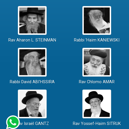
Rav Aharon L. STEINMAN
Rabbi 'Haïm KANIEWSKI
Rabbi David ABI'HSSIRA
Rav Chlomo AMAR
Rav Israël GANTZ
Rav Yossef-Haïm SITRUK