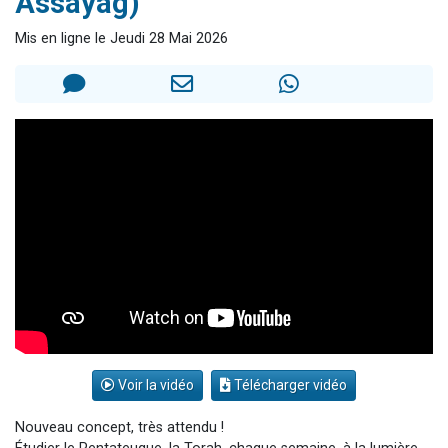
Assayag)
13 personnes viennent de demander une bénédiction
Mis en ligne le Jeudi 28 Mai 2026
30 personnes viennent de faire un don pour Sauvez la jambe de Yohan
Il reste 49 places pour étudier en groupe sur Zoom
12 nouvelles musiques dans Torah-Box Music
29 personnes viennent de demander une bénédiction
Voir la vidéo
Télécharger vidéo
Nouveau concept, très attendu !