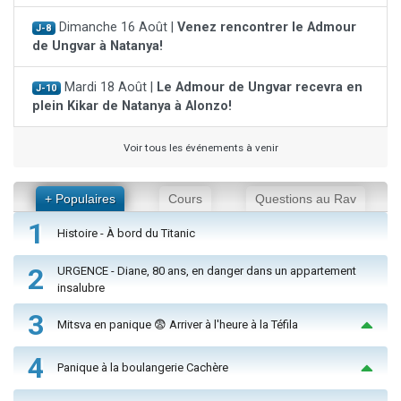
Dimanche 16 Août |
Venez rencontrer le Admour
J-8
de Ungvar à Natanya!
Mardi 18 Août |
Le Admour de Ungvar recevra en
J-10
plein Kikar de Natanya à Alonzo!
Voir tous les événements à venir
+ Populaires
Cours
Questions au Rav
1
Histoire - À bord du Titanic
2
URGENCE - Diane, 80 ans, en danger dans un appartement
insalubre
3
Mitsva en panique 😨 Arriver à l'heure à la Téfila
4
Panique à la boulangerie Cachère