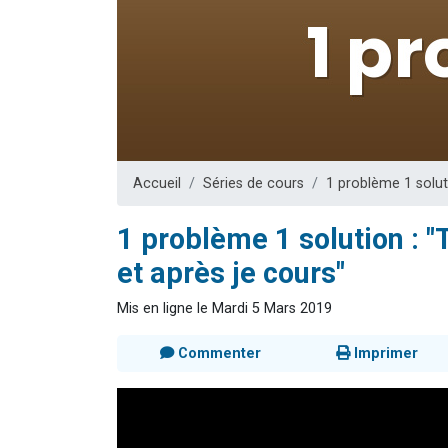
Il reste 
12 nouve
3 personnes 
2 personnes 
2 personnes 
Accueil
Séries de cours
1 problème 1 solut
1 problème 1 solution : "T
et après je cours"
Mis en ligne le Mardi 5 Mars 2019
Commenter
Imprimer