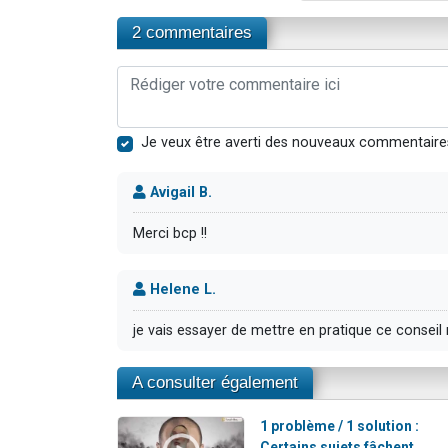
2 commentaires
Je veux être averti des nouveaux commentaire
Avigail B.
Merci bcp !!
Helene L.
je vais essayer de mettre en pratique ce conseil
A consulter également
1 problème / 1 solution :
Certains sujets fâchent,