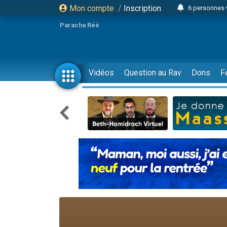
Mon compte
/
Inscription
6 personnes 
4 personn
Paracha Réé
2 personn
17 personnes
4 personnes 
Vidéos
Question au Rav
Dons
F
Il reste 
23 person
Eva vient de
4 personnes 
3 personnes 
3 personn
Odaya vient 
13 personnes
2 personnes 
30 perso