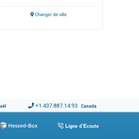
Changer de ville
+1.437.887.14.93
raël
Canada