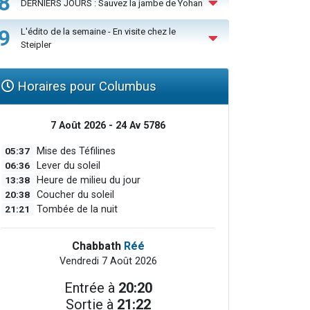
8
DERNIERS JOURS : Sauvez la jambe de Yohan
9
L'édito de la semaine - En visite chez le
Steipler
Horaires pour Columbus
7 Août 2026 - 24 Av 5786
05:37
Mise des Téfilines
06:36
Lever du soleil
13:38
Heure de milieu du jour
20:38
Coucher du soleil
21:21
Tombée de la nuit
Chabbath
Réé
Vendredi 7 Août 2026
Entrée à
20:20
Sortie à
21:22