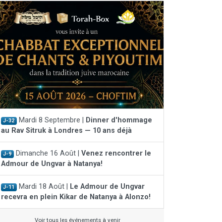
Mardi 8 Septembre |
Dinner d'hommage
J-32
au Rav Sitruk à Londres — 10 ans déjà
Dimanche 16 Août |
Venez rencontrer le
J-9
Admour de Ungvar à Natanya!
Mardi 18 Août |
Le Admour de Ungvar
J-11
recevra en plein Kikar de Natanya à Alonzo!
Voir tous les événements à venir