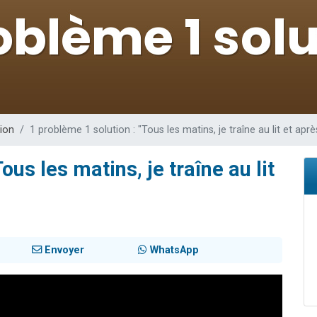
49 places pour étudier en groupe sur Zoom
lles musiques dans Torah-Box Music
viennent de nous rejoindre sur WhatsApp
viennent de nous rejoindre sur WhatsApp
viennent de nous rejoindre sur WhatsApp
ion
1 problème 1 solution : "Tous les matins, je traîne au lit et aprè
ous les matins, je traîne au lit
Envoyer
WhatsApp