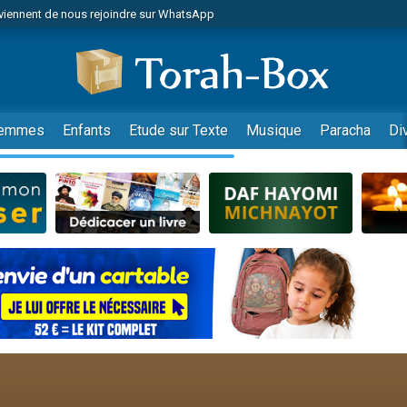
viennent de nous rejoindre sur WhatsApp
es viennent de faire un don pour Reloger Rivka, 6 enfants, victime de violences
es viennent de faire un don pour 1 Journée de Vacances Pour les Enfants
 viennent de demander une bénédiction
viennent de nous rejoindre sur WhatsApp
emmes
Enfants
Etude sur Texte
Musique
Paracha
Di
49 places pour étudier en groupe sur Zoom
nes viennent de faire un don pour Diane, 80 ans, dans un appartement insalu
 donner son Maasser
viennent de nous rejoindre sur WhatsApp
viennent de nous rejoindre sur WhatsApp
es viennent de faire un don pour 5 jours de vacances aux Orphelins
de donner son Maasser
 viennent de demander une bénédiction
viennent de nous rejoindre sur WhatsApp
nnes viennent de faire un don pour Sauvez la jambe de Yohan