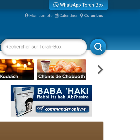
WhatsApp Torah-Box
...
Mon compte
Calendrier
Columbus
vertissements
Livres
Rabbanim
bre