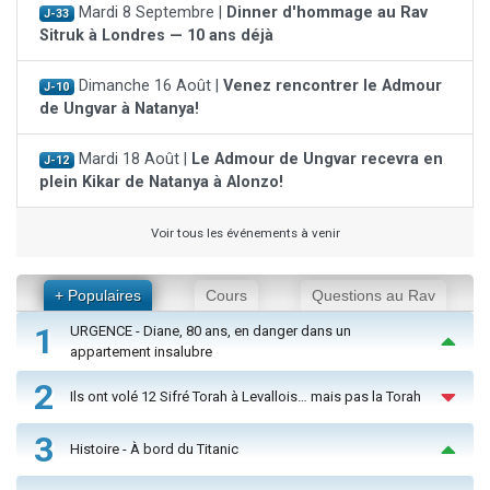
Mardi 8 Septembre |
Dinner d'hommage au Rav
J-33
Sitruk à Londres — 10 ans déjà
Dimanche 16 Août |
Venez rencontrer le Admour
J-10
de Ungvar à Natanya!
Mardi 18 Août |
Le Admour de Ungvar recevra en
J-12
plein Kikar de Natanya à Alonzo!
Voir tous les événements à venir
+ Populaires
Cours
Questions au Rav
1
URGENCE - Diane, 80 ans, en danger dans un
appartement insalubre
2
Ils ont volé 12 Sifré Torah à Levallois… mais pas la Torah
3
Histoire - À bord du Titanic