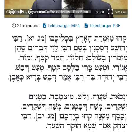
21 minutes
Télécharger MP4
Télécharger PDF
'קְחוּ מִזִּמְרַת הָאָרֶץ בִּכְלֵיכֶם' [מג, יא], רַבִּי
יְהוֹשֻׁעַ דְּסִכְנִין בְּשֵׁם רַבִּי לֵוִי דְּבָרִים שֶׁהֵן
מְזַמְּרִין בָּעוֹלָם: חִלָּזוֹן, חֲמַר קְטָף, וּמוֹר,
אֶגוֹרִי, וּמְעַט צֳרִי בַּלְסָם קְטָף, מְעַט דְּבַשׁ,
רַבִּי יְהוּדָה בַּר רַבִּי אָמַר דְּבַשׁ בָּרִיא כָּאֶבֶן.
וּנְכֹאת, שַׁעֲוָה, וָלֹט, מוּצְטָבָה, בָּטְנִים
וּשְׁקֵדִים, מְשַׁח דְּבָטְנִים, מְשַׁח דִּשְׁקֵדִים.
'וְכֶסֶף מִשְׁנֶה קְחוּ בְיֶדְכֶם' [מג, יב], רַבִּי
יִצְחָק אָמַר שֶׁמָּא הוּקַר הַשַּׁעַר.