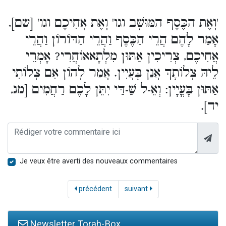
'וְאֶת הַכֶּסֶף הַמּוּשָׁב וגו' וְאֶת אֲחִיכֶם וגו' [שם],
אָמַר לָהֶם הֲרֵי הַכֶּסֶף וַהֲרֵי הַדּוֹרוֹן וַהֲרֵי
אֲחִיכֶם, צְרִיכִין אַתּוּן מִלְתָאאוֹחֲרִי? אָמְרֵי
לֵיהּ צְלוֹתָךְ אֲנַן בָּעֲיִין. אֲמַר לְהוֹן אִם צְלוֹתִי
אַתּוּן בָּעֳיָין: וְאֵ-ל שַׁ-דַּי יִתֵּן לָכֶם רַחֲמִים [מג,
יד].
Je veux être averti des nouveaux commentaires
précédent
suivant
Newsletter Torah-Box