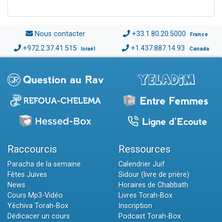
Nous contacter
+33.1.80.20.5000
France
+972.2.37.41.515
+1.437.887.14.93
Israël
Canada
Raccourcis
Ressources
Paracha de la semaine
Calendrier Juif
Fêtes Juives
Sidour (livre de prière)
News
Horaires de Chabbath
Cours Mp3-Vidéo
Livres Torah-Box
Yéchiva Torah-Box
Inscription
Dédicacer un cours
Podcast Torah-Box