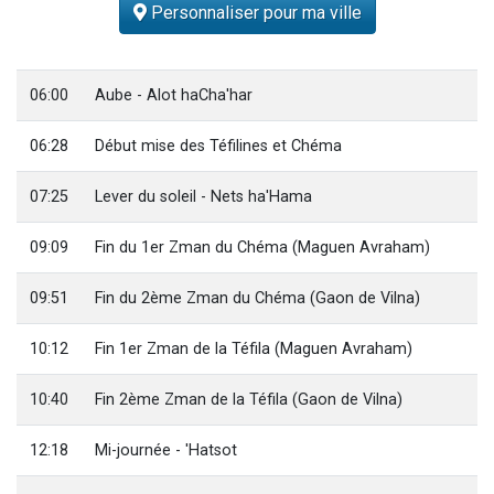
Personnaliser pour ma ville
Nouvelle émission radio : Visions de grandeur n°104 : Le Chabbath et le Birkat Hamazone à travers le temps
61 personnes viennent de demander une bénédiction
Ariel vient de donner son Maasser
06:00
Aube - Alot haCha'har
Il reste 49 places pour étudier en groupe sur Zoom
06:28
Début mise des Téfilines et Chéma
Eva vient de donner son Maasser
07:25
Lever du soleil - Nets ha'Hama
09:09
Fin du 1er Zman du Chéma (Maguen Avraham)
09:51
Fin du 2ème Zman du Chéma (Gaon de Vilna)
10:12
Fin 1er Zman de la Téfila (Maguen Avraham)
10:40
Fin 2ème Zman de la Téfila (Gaon de Vilna)
12:18
Mi-journée - 'Hatsot