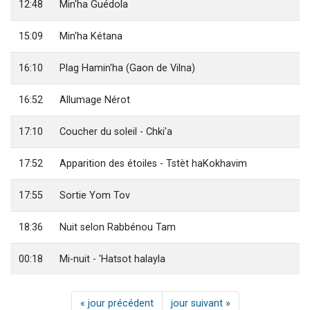
12:48
Min'ha Guédola
15:09
Min'ha Kétana
16:10
Plag Hamin'ha (Gaon de Vilna)
16:52
Allumage Nérot
17:10
Coucher du soleil - Chki'a
17:52
Apparition des étoiles - Tstèt haKokhavim
17:55
Sortie Yom Tov
18:36
Nuit selon Rabbénou Tam
00:18
Mi-nuit - 'Hatsot halayla
« jour précédent
jour suivant »