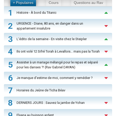
+ Populaires
Cours
Questions au Rav
1
Histoire - À bord du Titanic
2
URGENCE - Diane, 80 ans, en danger dans un
appartement insalubre
3
L'édito de la semaine - En visite chez le Steipler
4
Ils ont volé 12 Sifré Torah à Levallois… mais pas la Torah
5
Assister à un mariage mélangé pour le repas et séparé
pour les danses ?! (Rav Gabriel DAYAN)
6
Je manque d'estime de moi, comment y remédier ?
7
Horaires du Jeûne de Ticha Béav
8
DERNIERS JOURS : Sauvez la jambe de Yohan
9
Elyana au buisson ardent