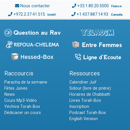
Nous contacter
+33.1.80.20.5000
France
+972.2.37.41.515
+1.437.887.14.93
Israël
Canada
Raccourcis
Ressources
Paracha de la semaine
Calendrier Juif
Fêtes Juives
Sidour (livre de prière)
News
Horaires de Chabbath
Cours Mp3-Vidéo
Livres Torah-Box
Yéchiva Torah-Box
Inscription
Dédicacer un cours
Podcast Torah-Box
English Version