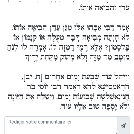
עֵדֶן וְהֵבִיאָה אוֹתוֹ.
אָמַר רַבִּי אַבָּהוּ אִלּוּ מִגַּן עֵדֶן הֵבִיאָה אוֹתוֹ,
לֹא הָיְתָה מְבִיאָה דָּבָר מְעֻלֶּה אוֹ קִנָּמוֹן אוֹ
פָּלְסָמוֹן? אֶלָּא רֶמֶז רָמְזָה לוֹ, אָמְרָה לוֹ לְנֹחַ
מוּטָב מַר מִזֶּה וְלֹא מָתוֹק מִתַּחַת יָדֶיךָ.
וַיִּיָחֶל עוֹד שִׁבְעַת יָמִים אֲחֵרִים [ח, יב],
הֲדָאמְסַיְּעָא לְהָא דְּאָמַר רַבִּי יוֹסֵי בַּר
חֲנִינָאשְׁלשָׁה שָׁבוּעוֹת יָמִים, וַיְשַׁלַּח אֶת הַיּוֹנָה
וְלֹא יָסְפָה שׁוּב אֵלָיו עוֹד.