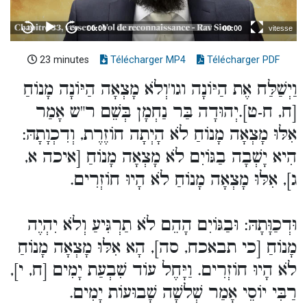
23 minutes
Télécharger MP4
Télécharger PDF
וַיְשַׁלַּח אֶת הַיּוֹנָה וגו'וְלֹא מָצְאָה הַיּוֹנָה מָנוֹחַ
[ח, ח-ט].יְהוּדָה בַּר נַחְמָן בְּשֵׁם ר"ש אָמַר
אִלּוּ מָצְאָה מָנוֹחַ לֹא הָיְתָה חוֹזֶרֶת, וְדִכְוָתָהּ:
הִיא יָשְׁבָה בַגּוֹיִם לֹא מָצְאָה מָנוֹחַ [איכה א,
ג], אִלּוּ מָצְאָה מָנוֹחַ לֹא הָיוּ חוֹזְרִים.
וּדְכַוָּתָהּ: וּבַגּוֹיִם הָהֵם לֹא תַרְגִּיעַ וְלֹא יִהְיֶה
מָנוֹחַ [כי תבאכח, סה], הָא אִלּוּ מָצְאָה מָנוֹחַ
לֹא הָיוּ חוֹזְרִים. וַיָּחֶל עוֹד שִׁבְעַת יָמִים [ח, י],
רַבִּי יוֹסֵי אָמַר שְׁלשָׁה שָׁבוּעוֹת יָמִים.