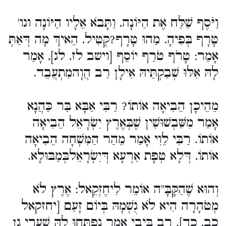
וַיֹּסֶף שַׁלַּח אֶת הַיּוֹנָה, וַתָּבֹא אֵלָיו הַיּוֹנָה וגו'
טָרָף בְּפִיהָ. מַהוּ טָרָף?קְטִיל, הֵאיךְ מָה דְּאַתְּ
אָמַר: טָרֹף טֹרַף יוֹסֵף [וישב לז, לג], אָמַר
לָהּ אִלּוּ שְׁבַקְתֵּיהּ אִילָן רַב הֲוָהמִתְעֲבֵד.
מֵהֵיכָן הֵבִיאָה אוֹתוֹ? רַבִּי אַבָּא בַּר כַּהֲנָא
אָמַר מִשַּׁבְשׁוּשִׁין שֶׁבְּאֶרֶץ יִשְׂרָאֵל הֵבִיאָה
אוֹתוֹ. רַבִּי לֵוִי אָמַר מֵהַר הַמִּשְׁחָה הֵבִיאָה
אוֹתוֹ, דְּלָא טְפָת אַרְעָא דְּיִשְׂרָאֵלבְּמַבּוּלָא.
וְהוּא שֶׁהַקָּבָּ"ה אוֹמֵר לִיחֶזְקֵאל: אֶרֶץ לֹא
מְטֹהָרָה הִיא לֹא גֻשְׁמָהּ בְּיוֹם זָעַם [יחזקאל
כב, כד]. רַב בֵּיבַי אָמַר נִפְתְּחוּ לָהּ שַׁעֲרֵי גַן