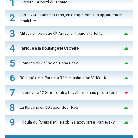
1
Histoire - À bord du Titanic
2
URGENCE - Diane, 80 ans, en danger dans un appartement
insalubre
3
Mitsva en panique 😨 Arriver à l'heure à la Téfila
4
Panique à la boulangerie Cachère
5
Horaires du Jeûne de Ticha Béav
6
Résumé de la Paracha Réé en animation Vidéo IA
7
Ils ont volé 12 Sifré Torah à Levallois… mais pas la Torah
8
La Paracha en 60 secondes : Réé
9
Hiloula du "Steïpeler" : Rabbi Ya’acov Israël Kanievsky