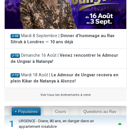
Mardi 8 Septembre |
Dinner d'hommage au Rav
J-33
Sitruk à Londres — 10 ans déjà
Dimanche 16 Août |
Venez rencontrer le Admour
J-10
de Ungvar à Natanya!
Mardi 18 Août |
Le Admour de Ungvar recevra en
J-12
plein Kikar de Natanya à Alonzo!
Voir tous les événements à venir
+ Populaires
Cours
Questions au Rav
1
URGENCE - Diane, 80 ans, en danger dans un
appartement insalubre