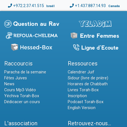
+972.2.37.41.515
+1.437.887.14.93
Israël
Canada
Raccourcis
Ressources
Paracha de la semaine
Calendrier Juif
Fêtes Juives
Sidour (livre de prière)
News
Horaires de Chabbath
Cours Mp3-Vidéo
Livres Torah-Box
Yéchiva Torah-Box
Inscription
Dédicacer un cours
Podcast Torah-Box
English Version
L'association
Retrouvez-nous...