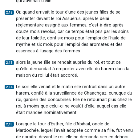
qui advenait d'elle.
Or, quand arrivait le tour d'une des jeunes filles de se
2,12
présenter devant le roi Assuérus, après le délai
réglementaire assigné aux femmes, c'est-à-dire après
douze mois révolus, car ce temps était pris par les soins
de leur toilette, dont six mois pour l'emploi de l'huile de
myrrhe et six mois pour l'emploi des aromates et des
essences à l'usage des femmes
alors la jeune fille se rendait auprès du roi, et tout ce
2,13
qu'elle demandait à emporter avec elle du harem dans la
maison du roi lui était accordé.
Le soir elle venait et le matin elle rentrait dans un autre
2,14
harem, confié à la surveillance de Chaachgaz, eunuque du
roi, gardien des concubines. Elle ne retournait plus chez le
roi, à moins que celui-ci ne voulût d'elle, auquel cas elle
était mandée nominativement.
Lorsque le tour d'Esther, fille d'Abihaïl, oncle de
2,15
Mardochée, lequel l'avait adoptée comme sa fille, fut venu
de paraître devant le roi, elle ne demanda rien en dehors