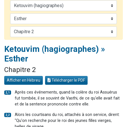
61 personnes viennent de demander une bénédiction
Il reste 49 places pour étudier en groupe sur Zoom
Ariel vient de donner son Maasser
Nathaniel vient de donner son Maasser
4 personnes viennent de nous rejoindre sur WhatsApp
Ketouvim (hagiographes) »
Esther
Chapitre 2
Afficher en Hébreu
Télécharger le PDF
Après ces événements, quand la colère du roi Assuérus
2,1
fut tombée, il se souvint de Vasthi, de ce qu'elle avait fait
et de la sentence prononcée contre elle.
Alors les courtisans du roi, attachés à son service, dirent:
2,2
"Qu'on recherche pour le roi des jeunes filles vierges,
belles de visage,