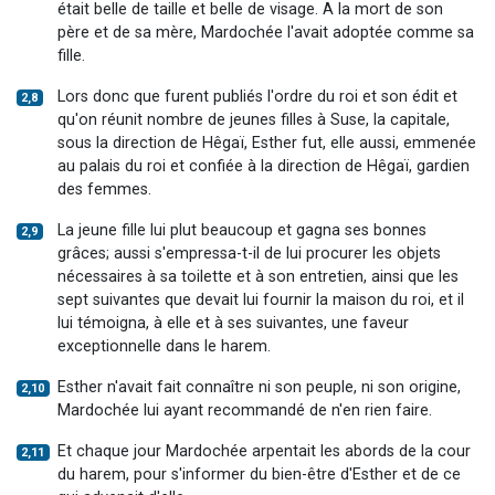
était belle de taille et belle de visage. A la mort de son
père et de sa mère, Mardochée l'avait adoptée comme sa
fille.
Lors donc que furent publiés l'ordre du roi et son édit et
2,8
qu'on réunit nombre de jeunes filles à Suse, la capitale,
sous la direction de Hêgaï, Esther fut, elle aussi, emmenée
au palais du roi et confiée à la direction de Hêgaï, gardien
des femmes.
La jeune fille lui plut beaucoup et gagna ses bonnes
2,9
grâces; aussi s'empressa-t-il de lui procurer les objets
nécessaires à sa toilette et à son entretien, ainsi que les
sept suivantes que devait lui fournir la maison du roi, et il
lui témoigna, à elle et à ses suivantes, une faveur
exceptionnelle dans le harem.
Esther n'avait fait connaître ni son peuple, ni son origine,
2,10
Mardochée lui ayant recommandé de n'en rien faire.
Et chaque jour Mardochée arpentait les abords de la cour
2,11
du harem, pour s'informer du bien-être d'Esther et de ce