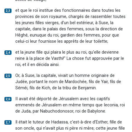
et que le roi institue des fonctionnaires dans toutes les
2,3
provinces de son royaume, chargés de rassembler toutes
les jeunes filles vierges, d'un bel extérieur, à Suse, la
capitale, dans le palais des femmes, sous la direction de
Hêghé, eunuque du roi, gardien des femmes, pour que
celui-ci leur fournisse les apprêts de leur toilette;
et la jeune fille qui plaira le plus au roi, qu'elle devienne
2,4
reine à la place de Vasthi!" La chose fut approuvée par le
roi, et il en décida ainsi.
Or, à Suse, la capitale, vivait un homme originaire de
2,5
Judée, portant le nom de Mardochée, fils de Yair, fils de
Séméi, fils de Kich, de la tribu de Benjamin.
II avait été déporté de Jérusalem avec les captifs
2,6
emmenés de Jérusalem en même temps que Ieconia, roi
de Juda, par Nabuchodonosor, roi de Babylone.
Il était le tuteur de Hadassa, c'est-à-dire d'Esther, fille de
2,7
son oncle, qui n'avait plus ni père ni mère; cette jeune fille