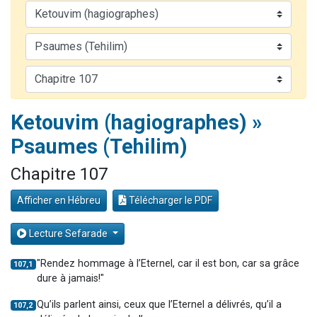
Nouvelle émission radio : Visions de grandeur n°104 : Le Chabbath et le Birkat Hamazone à travers le temps
61 personnes viennent de demander une bénédiction
Ariel vient de donner son Maasser
Il reste 49 places pour étudier en groupe sur Zoom
Eva vient de donner son Maasser
Ketouvim (hagiographes) »
Psaumes (Tehilim)
Chapitre 107
Afficher en Hébreu
Télécharger le PDF
Lecture Sefarade
"Rendez hommage à l’Eternel, car il est bon, car sa grâce
107,1
dure à jamais!"
Qu’ils parlent ainsi, ceux que l’Eternel a délivrés, qu’il a
107,2