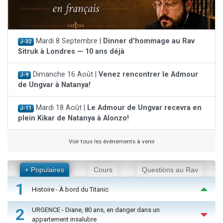
Mardi 8 Septembre |
Dinner d'hommage au Rav
J-32
Sitruk à Londres — 10 ans déjà
Dimanche 16 Août |
Venez rencontrer le Admour
J-9
de Ungvar à Natanya!
Mardi 18 Août |
Le Admour de Ungvar recevra en
J-11
plein Kikar de Natanya à Alonzo!
Voir tous les événements à venir
+ Populaires
Cours
Questions au Rav
1
Histoire - À bord du Titanic
2
URGENCE - Diane, 80 ans, en danger dans un
appartement insalubre