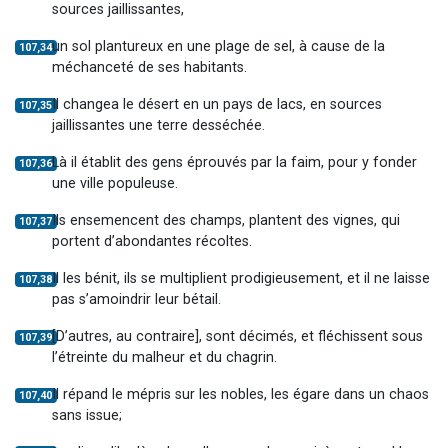
sources jaillissantes,
un sol plantureux en une plage de sel, à cause de la
107,34
méchanceté de ses habitants.
Il changea le désert en un pays de lacs, en sources
107,35
jaillissantes une terre desséchée.
Là il établit des gens éprouvés par la faim, pour y fonder
107,36
une ville populeuse.
Ils ensemencent des champs, plantent des vignes, qui
107,37
portent d’abondantes récoltes.
Il les bénit, ils se multiplient prodigieusement, et il ne laisse
107,38
pas s’amoindrir leur bétail.
[D’autres, au contraire], sont décimés, et fléchissent sous
107,39
l’étreinte du malheur et du chagrin.
Il répand le mépris sur les nobles, les égare dans un chaos
107,40
sans issue;