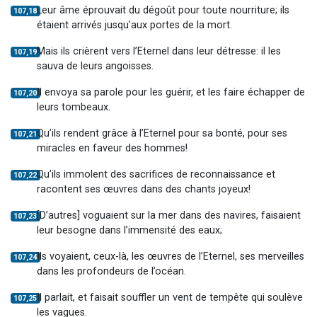
Leur âme éprouvait du dégoût pour toute nourriture; ils
107,18
étaient arrivés jusqu’aux portes de la mort.
Mais ils crièrent vers l’Eternel dans leur détresse: il les
107,19
sauva de leurs angoisses.
Il envoya sa parole pour les guérir, et les faire échapper de
107,20
leurs tombeaux.
Qu’ils rendent grâce à l’Eternel pour sa bonté, pour ses
107,21
miracles en faveur des hommes!
Qu’ils immolent des sacrifices de reconnaissance et
107,22
racontent ses œuvres dans des chants joyeux!
[D’autres] voguaient sur la mer dans des navires, faisaient
107,23
leur besogne dans l’immensité des eaux;
Ils voyaient, ceux-là, les œuvres de l’Eternel, ses merveilles
107,24
dans les profondeurs de l’océan.
Il parlait, et faisait souffler un vent de tempête qui soulève
107,25
les vagues.