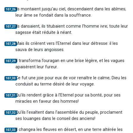
Ils montaient jusqu’au ciel, descendaient dans les abîmes;
107,26
leur âme se fondait dans la souffrance.
Ils dansaient, ils titubaient comme l’homme ivre; toute leur
107,27
sagesse était réduite à néant.
Mais ils crièrent vers l’Eternel dans leur détresse: il les
107,28
sauva de leurs angoisses.
Il transforma l’ouragan en une brise légère, et les vagues
107,29
apaisèrent leur fureur.
Ce fut une joie pour eux de voir renaître le calme; Dieu les
107,30
conduisit au terme désiré de leur voyage.
Qu’ils rendent grâce à l’Eternel pour sa bonté, pour ses
107,31
miracles en faveur des hommes!
Qu’ils l’exaltent dans l’assemblée du peuple, proclament
107,32
ses louanges dans le conseil des anciens!
Il changea les fleuves en désert, en une terre altérée les
107,33