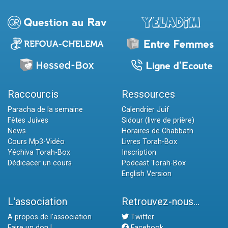
Raccourcis
Ressources
Paracha de la semaine
Calendrier Juif
Fêtes Juives
Sidour (livre de prière)
News
Horaires de Chabbath
Cours Mp3-Vidéo
Livres Torah-Box
Yéchiva Torah-Box
Inscription
Dédicacer un cours
Podcast Torah-Box
English Version
L'association
Retrouvez-nous...
A propos de l'association
Twitter
Faire un don !
Facebook