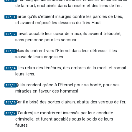
de la mort, enchaînés dans la misère et des liens de fer;
parce qu’ils s’étaient insurgés contre les paroles de Dieu,
107,11
et avaient méprisé les desseins du Très-Haut.
Il avait accablé leur cœur de maux; ils avaient trébuché,
107,12
sans personne pour les secourir.
Mais ils crièrent vers l’Eternel dans leur détresse: il les
107,13
sauva de leurs angoisses.
Il les retira des ténèbres, des ombres de la mort, et rompit
107,14
leurs liens.
Qu’ils rendent grâce à l’Eternel pour sa bonté, pour ses
107,15
miracles en faveur des hommes!
Car il a brisé des portes d’airain, abattu des verrous de fer.
107,16
[D’autres] se montrèrent insensés par leur conduite
107,17
criminelle, et furent accablés sous le poids de leurs
fautes.