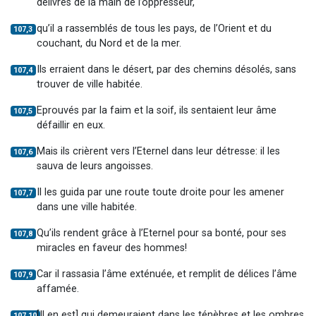
délivrés de la main de l’oppresseur,
qu’il a rassemblés de tous les pays, de l’Orient et du
107,3
couchant, du Nord et de la mer.
Ils erraient dans le désert, par des chemins désolés, sans
107,4
trouver de ville habitée.
Eprouvés par la faim et la soif, ils sentaient leur âme
107,5
défaillir en eux.
Mais ils crièrent vers l’Eternel dans leur détresse: il les
107,6
sauva de leurs angoisses.
Il les guida par une route toute droite pour les amener
107,7
dans une ville habitée.
Qu’ils rendent grâce à l’Eternel pour sa bonté, pour ses
107,8
miracles en faveur des hommes!
Car il rassasia l’âme exténuée, et remplit de délices l’âme
107,9
affamée.
[Il en est] qui demeuraient dans les ténèbres et les ombres
107,10