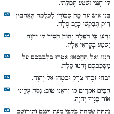
לִּי חָנֵּנִי וּשְׁמַע תְּפִלָּתִי.
בְּנֵי אִישׁ עַד מֶה כְבוֹדִי לִכְלִמָּה תֶּאֱהָבוּן
4,3
רִיק תְּבַקְשׁוּ כָזָב סֶלָה.
וּדְעוּ כִּי הִפְלָה יְהוָה חָסִיד לוֹ יְהוָה
4,4
יִשְׁמַע בְּקָרְאִי אֵלָיו.
רִגְזוּ וְאַל תֶּחֱטָאוּ: אִמְרוּ בִלְבַבְכֶם עַל
4,5
מִשְׁכַּבְכֶם וְדֹמּוּ סֶלָה.
זִבְחוּ זִבְחֵי צֶדֶק וּבִטְחוּ אֶל יְהוָה.
4,6
רַבִּים אֹמְרִים מִי יַרְאֵנוּ טוֹב: נְסָה עָלֵינוּ
4,7
אוֹר פָּנֶיךָ יְהוָה.
נָתַתָּה שִׂמְחָה בְלִבִּי מֵעֵת דְּגָנָם וְתִירוֹשָׁם
4,8