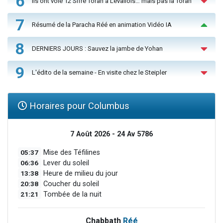
6
Ils ont volé 12 Sifré Torah à Levallois… mais pas la Torah
7
Résumé de la Paracha Réé en animation Vidéo IA
8
DERNIERS JOURS : Sauvez la jambe de Yohan
9
L'édito de la semaine - En visite chez le Steipler
Horaires pour Columbus
7 Août 2026 - 24 Av 5786
05:37
Mise des Téfilines
06:36
Lever du soleil
13:38
Heure de milieu du jour
20:38
Coucher du soleil
21:21
Tombée de la nuit
Chabbath
Réé