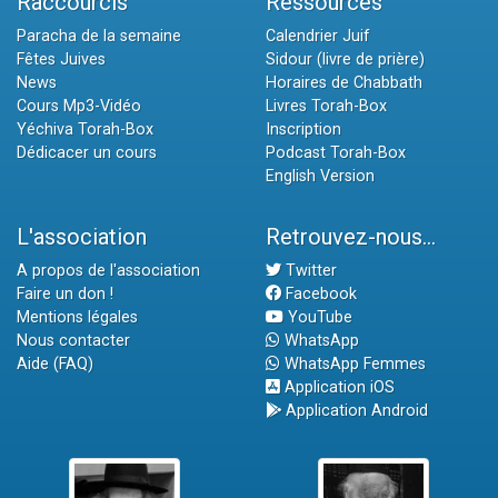
Raccourcis
Ressources
Paracha de la semaine
Calendrier Juif
Fêtes Juives
Sidour (livre de prière)
News
Horaires de Chabbath
Cours Mp3-Vidéo
Livres Torah-Box
Yéchiva Torah-Box
Inscription
Dédicacer un cours
Podcast Torah-Box
English Version
L'association
Retrouvez-nous...
A propos de l'association
Twitter
Faire un don !
Facebook
Mentions légales
YouTube
Nous contacter
WhatsApp
Aide (FAQ)
WhatsApp Femmes
Application iOS
Application Android