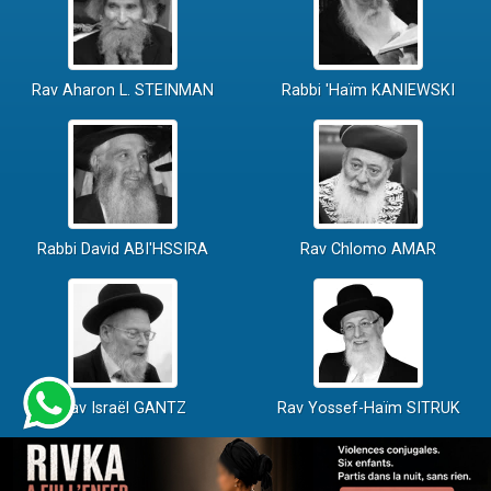
Rav Aharon L. STEINMAN
Rabbi 'Haïm KANIEWSKI
Rabbi David ABI'HSSIRA
Rav Chlomo AMAR
Rav Israël GANTZ
Rav Yossef-Haïm SITRUK