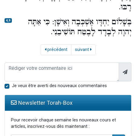
רָבּוּ.
בְּשָׁלוֹם יַחְדָּו אֶשְׁכְּבָה וְאִישָׁן: כִּי אַתָּה
4,9
יְהוָה לְבָדָד לָבֶטַח תּוֹשִׁיבֵנִי.
précédent
suivant
Je veux être averti des nouveaux commentaires
Newsletter Torah-Box
Pour recevoir chaque semaine les nouveaux cours et
articles, inscrivez-vous dès maintenant :