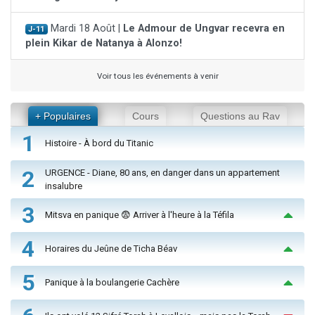
Mardi 18 Août |
Le Admour de Ungvar recevra en
J-11
plein Kikar de Natanya à Alonzo!
Voir tous les événements à venir
+ Populaires
Cours
Questions au Rav
1
Histoire - À bord du Titanic
2
URGENCE - Diane, 80 ans, en danger dans un appartement
insalubre
3
Mitsva en panique 😨 Arriver à l'heure à la Téfila
4
Horaires du Jeûne de Ticha Béav
5
Panique à la boulangerie Cachère