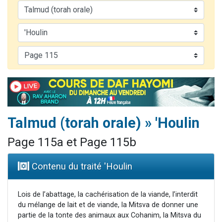
Il reste 49 places pour étudier en groupe sur Zoom
Ariel vient de donner son Maasser
Nathaniel vient de donner son Maasser
4 personnes viennent de nous rejoindre sur WhatsApp
3 personnes viennent de nous rejoindre sur WhatsApp
Talmud (torah orale) » 'Houlin
Page 115a et Page 115b
Contenu du traité 'Houlin
Lois de l’abattage, la cachérisation de la viande, l’interdit
du mélange de lait et de viande, la Mitsva de donner une
partie de la tonte des animaux aux Cohanim, la Mitsva du