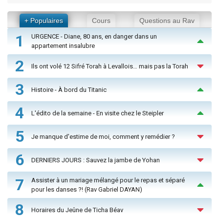
+ Populaires
Cours
Questions au Rav
1
URGENCE - Diane, 80 ans, en danger dans un
appartement insalubre
2
Ils ont volé 12 Sifré Torah à Levallois… mais pas la Torah
3
Histoire - À bord du Titanic
4
L'édito de la semaine - En visite chez le Steipler
5
Je manque d'estime de moi, comment y remédier ?
6
DERNIERS JOURS : Sauvez la jambe de Yohan
7
Assister à un mariage mélangé pour le repas et séparé
pour les danses ?! (Rav Gabriel DAYAN)
8
Horaires du Jeûne de Ticha Béav