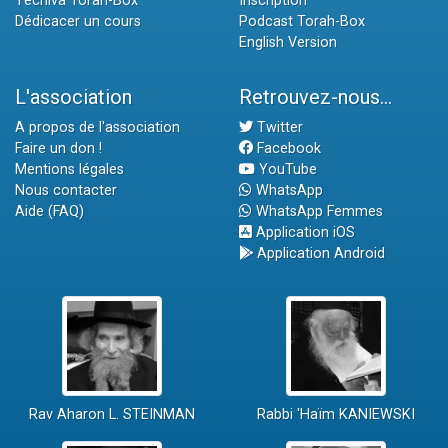
Yéchiva Torah-Box
Inscription
Dédicacer un cours
Podcast Torah-Box
English Version
L'association
Retrouvez-nous...
A propos de l'association
Twitter
Faire un don !
Facebook
Mentions légales
YouTube
Nous contacter
WhatsApp
Aide (FAQ)
WhatsApp Femmes
Application iOS
Application Android
Rav Aharon L. STEINMAN
Rabbi 'Haïm KANIEWSKI