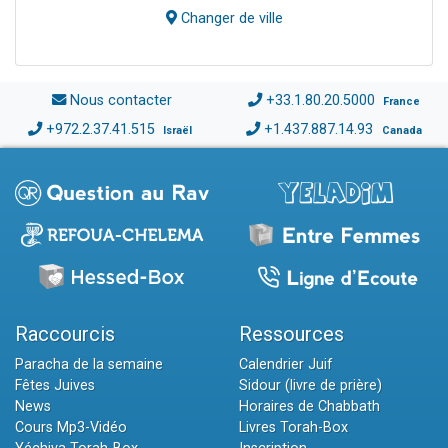
Changer de ville
Nous contacter
+33.1.80.20.5000
France
+972.2.37.41.515
+1.437.887.14.93
Israël
Canada
Raccourcis
Ressources
Paracha de la semaine
Calendrier Juif
Fêtes Juives
Sidour (livre de prière)
News
Horaires de Chabbath
Cours Mp3-Vidéo
Livres Torah-Box