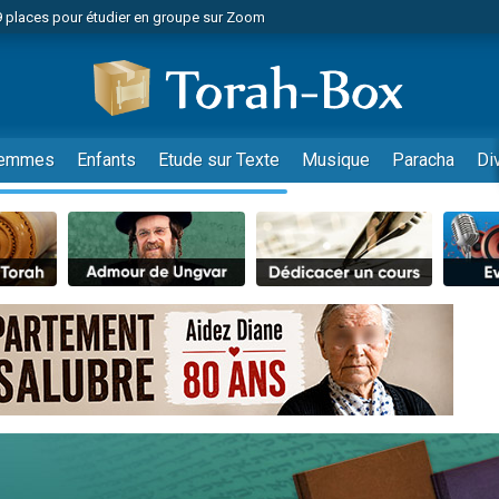
49 places pour étudier en groupe sur Zoom
nes viennent de faire un don pour Diane, 80 ans, dans un appartement insalu
viennent de nous rejoindre sur WhatsApp
viennent de nous rejoindre sur WhatsApp
es viennent de faire un don pour Reloger Rivka, 6 enfants, victime de violences
emmes
Enfants
Etude sur Texte
Musique
Paracha
Di
es viennent de faire un don pour 1 Journée de Vacances Pour les Enfants
 viennent de demander une bénédiction
viennent de nous rejoindre sur WhatsApp
49 places pour étudier en groupe sur Zoom
 donner son Maasser
viennent de nous rejoindre sur WhatsApp
viennent de nous rejoindre sur WhatsApp
de donner son Maasser
es viennent de faire un don pour 5 jours de vacances aux Orphelins
viennent de nous rejoindre sur WhatsApp