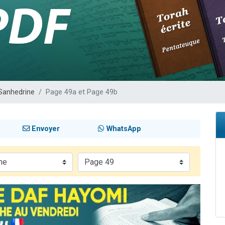
 viennent de demander une bénédiction
nnes viennent de faire un don pour Sauvez la jambe de Yohan
49 places pour étudier en groupe sur Zoom
lles musiques dans Torah-Box Music
 viennent de demander une bénédiction
Sanhedrine
Page 49a et Page 49b
Envoyer
WhatsApp