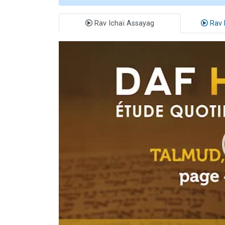
Rav Ichaï Assayag
Rav 