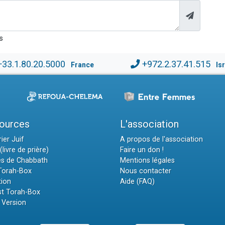
s
+33.1.80.20.5000
+972.2.37.41.515
France
Is
ources
L'association
ier Juif
A propos de l'association
(livre de prière)
Faire un don !
es de Chabbath
Mentions légales
 Torah-Box
Nous contacter
tion
Aide (FAQ)
t Torah-Box
 Version