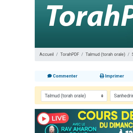
13 personnes
30 perso
Il reste 
12 nouve
29 personnes
Accueil
TorahPDF
Talmud (torah orale)
Commenter
Imprimer