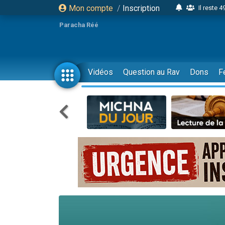
Mon compte
/
Inscription
Il reste 
16 person
Paracha Réé
2 personnes 
6 personnes 
4 personn
Vidéos
Question au Rav
Dons
F
2 personn
17 personnes
4 personnes 
Il reste 
Eva vient de
4 personnes 
3 personnes 
Odaya vient 
3 personn
2 personnes 