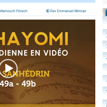
Mamouch Fénech
Rav Emmanuel Mimran