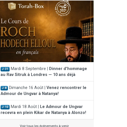
Mardi 8 Septembre |
Dinner d'hommage
J-31
au Rav Sitruk à Londres — 10 ans déjà
Dimanche 16 Août |
Venez rencontrer le
J-8
Admour de Ungvar à Natanya!
Mardi 18 Août |
Le Admour de Ungvar
J-10
recevra en plein Kikar de Natanya à Alonzo!
Voir tous les événements à venir