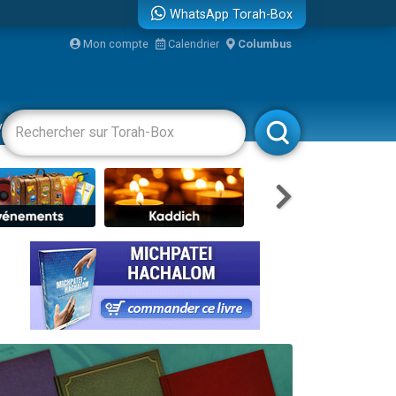
WhatsApp Torah-Box
bre
Mon compte
Calendrier
Columbus
...
vertissements
Livres
Rabbanim