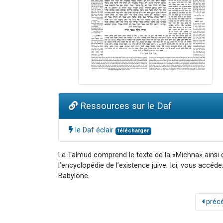
Ressources sur le Daf
le Daf éclair
télécharger
Le Talmud comprend le texte de la «Michna» ainsi
l’encyclopédie de l’existence juive. Ici, vous accéd
Babylone.
préc