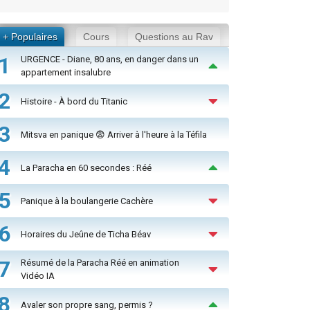
+ Populaires
Cours
Questions au Rav
1
URGENCE - Diane, 80 ans, en danger dans un
appartement insalubre
2
Histoire - À bord du Titanic
3
Mitsva en panique 😨 Arriver à l'heure à la Téfila
4
La Paracha en 60 secondes : Réé
5
Panique à la boulangerie Cachère
6
Horaires du Jeûne de Ticha Béav
7
Résumé de la Paracha Réé en animation
Vidéo IA
8
Avaler son propre sang, permis ?