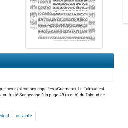
 que ses explications appelées «Guemara». Le Talmud est
ez au traité Sanhedrine à la page 49 (a et b) du Talmud de
édent
suivant