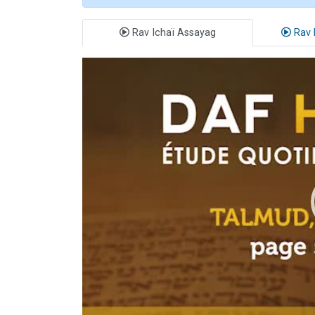
Rav Ichaï Assayag
Rav 