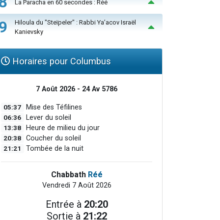
8
La Paracha en 60 secondes : Réé
9
Hiloula du "Steïpeler" : Rabbi Ya’acov Israël
Kanievsky
Horaires pour Columbus
7 Août 2026 - 24 Av 5786
05:37
Mise des Téfilines
06:36
Lever du soleil
13:38
Heure de milieu du jour
20:38
Coucher du soleil
21:21
Tombée de la nuit
Chabbath
Réé
Vendredi 7 Août 2026
Entrée à
20:20
Sortie à
21:22