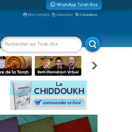
WhatsApp Torah-Box
...
Mon compte
Calendrier
Columbus
vertissements
Livres
Rabbanim
bre