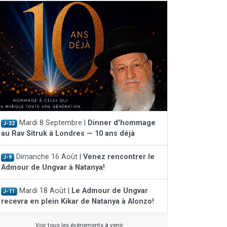
Mardi 8 Septembre |
Dinner d'hommage
J-32
au Rav Sitruk à Londres — 10 ans déjà
Dimanche 16 Août |
Venez rencontrer le
J-9
Admour de Ungvar à Natanya!
Mardi 18 Août |
Le Admour de Ungvar
J-11
recevra en plein Kikar de Natanya à Alonzo!
Voir tous les événements à venir