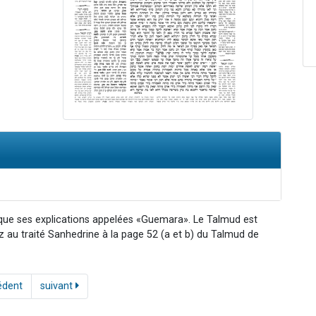
 que ses explications appelées «Guemara». Le Talmud est
ez au traité Sanhedrine à la page 52 (a et b) du Talmud de
édent
suivant