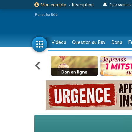
Mon compte
/
Inscription
6 personnes 
4 personn
Paracha Réé
2 personn
17 personnes
4 personnes 
Vidéos
Question au Rav
Dons
F
Il reste 
23 person
Eva vient de
4 personnes 
3 personnes 
3 personn
Odaya vient 
13 personnes
2 personnes 
30 perso