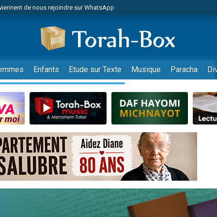
viennent de nous rejoindre sur WhatsApp
es viennent de faire un don pour Reloger Rivka, 6 enfants, victime de violences
es viennent de faire un don pour 1 Journée de Vacances Pour les Enfants
 viennent de demander une bénédiction
viennent de nous rejoindre sur WhatsApp
emmes
Enfants
Etude sur Texte
Musique
Paracha
Di
49 places pour étudier en groupe sur Zoom
nes viennent de faire un don pour Diane, 80 ans, dans un appartement insalu
 donner son Maasser
viennent de nous rejoindre sur WhatsApp
viennent de nous rejoindre sur WhatsApp
es viennent de faire un don pour 5 jours de vacances aux Orphelins
de donner son Maasser
 viennent de demander une bénédiction
viennent de nous rejoindre sur WhatsApp
nnes viennent de faire un don pour Sauvez la jambe de Yohan