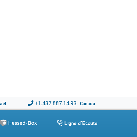
+1.437.887.14.93
raël
Canada