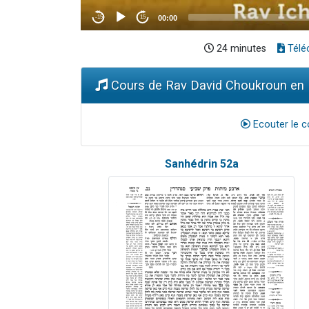
24 minutes
Télé
Cours de Rav David Choukroun en M
Ecouter le c
Sanhédrin 52a