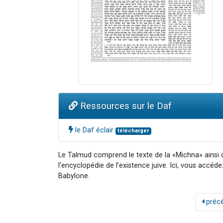
Ressources sur le Daf
le Daf éclair
télécharger
Le Talmud comprend le texte de la «Michna» ainsi
l’encyclopédie de l’existence juive. Ici, vous accéd
Babylone.
préc