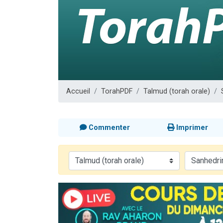
Il reste 
12 nouve
3 personnes 
2 personnes 
2 personnes 
Accueil
TorahPDF
Talmud (torah orale)
Commenter
Imprimer