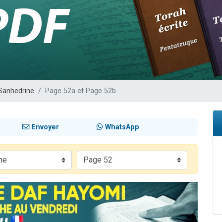
49 places pour étudier en groupe sur Zoom
lles musiques dans Torah-Box Music
viennent de nous rejoindre sur WhatsApp
viennent de nous rejoindre sur WhatsApp
viennent de nous rejoindre sur WhatsApp
Sanhedrine
Page 52a et Page 52b
Envoyer
WhatsApp