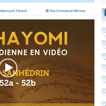
Mamouch Fénech
Rav Emmanuel Mimran