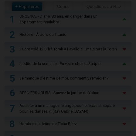
+ Populaires
Cours
Questions au Rav
1
URGENCE - Diane, 80 ans, en danger dans un
appartement insalubre
2
Histoire - À bord du Titanic
3
Ils ont volé 12 Sifré Torah à Levallois… mais pas la Torah
4
L'édito de la semaine - En visite chez le Steipler
5
Je manque d'estime de moi, comment y remédier ?
6
DERNIERS JOURS : Sauvez la jambe de Yohan
7
Assister à un mariage mélangé pour le repas et séparé
pour les danses ?! (Rav Gabriel DAYAN)
8
Horaires du Jeûne de Ticha Béav