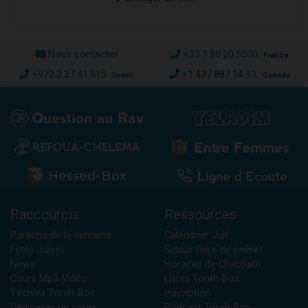
Nous contacter
+33.1.80.20.5000
France
+972.2.37.41.515
+1.437.887.14.93
Israël
Canada
Raccourcis
Ressources
Paracha de la semaine
Calendrier Juif
Fêtes Juives
Sidour (livre de prière)
News
Horaires de Chabbath
Cours Mp3-Vidéo
Livres Torah-Box
Yéchiva Torah-Box
Inscription
Dédicacer un cours
Podcast Torah-Box