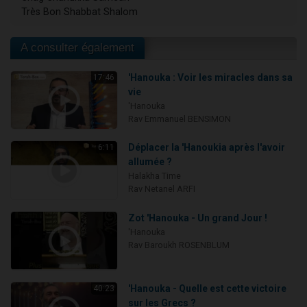
Très Bon Shabbat Shalom
A consulter également
'Hanouka : Voir les miracles dans sa
17:46
vie
'Hanouka
Rav Emmanuel BENSIMON
Déplacer la 'Hanoukia après l'avoir
6:11
allumée ?
Halakha Time
Rav Netanel ARFI
Zot 'Hanouka - Un grand Jour !
'Hanouka
Rav Baroukh ROSENBLUM
'Hanouka - Quelle est cette victoire
40:23
sur les Grecs ?