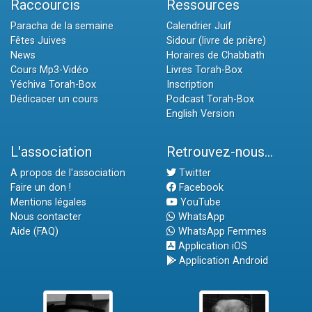
Raccourcis
Ressources
Paracha de la semaine
Calendrier Juif
Fêtes Juives
Sidour (livre de prière)
News
Horaires de Chabbath
Cours Mp3-Vidéo
Livres Torah-Box
Yéchiva Torah-Box
Inscription
Dédicacer un cours
Podcast Torah-Box
English Version
L'association
Retrouvez-nous...
A propos de l'association
Twitter
Faire un don !
Facebook
Mentions légales
YouTube
Nous contacter
WhatsApp
Aide (FAQ)
WhatsApp Femmes
Application iOS
Application Android