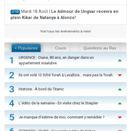
Mardi 18 Août |
Le Admour de Ungvar recevra en
J-12
plein Kikar de Natanya à Alonzo!
Voir tous les événements à venir
+ Populaires
Cours
Questions au Rav
1
URGENCE - Diane, 80 ans, en danger dans un
appartement insalubre
2
Ils ont volé 12 Sifré Torah à Levallois… mais pas la Torah
3
Histoire - À bord du Titanic
4
L'édito de la semaine - En visite chez le Steipler
5
Je manque d'estime de moi, comment y remédier ?