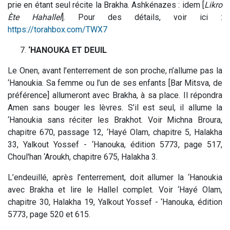
prie en étant seul récite la Brakha. Ashkénazes : idem [
Likro
Ète Hahallel
]. Pour des détails, voir ici :
https://torahbox.com/TWX7
‘HANOUKA ET DEUIL
Le Onen, avant l’enterrement de son proche, n’allume pas la
‘Hanoukia. Sa femme ou l’un de ses enfants [Bar Mitsva, de
préférence] allumeront avec Brakha, à sa place. Il répondra
Amen sans bouger les lèvres. S’il est seul, il allume la
‘Hanoukia sans réciter les Brakhot. Voir Michna Broura,
chapitre 670, passage 12, ‘Hayé Olam, chapitre 5, Halakha
33, Yalkout Yossef - ‘Hanouka, édition 5773, page 517,
Choul'han ‘Aroukh, chapitre 675, Halakha 3.
L’endeuillé, après l’enterrement, doit allumer la ‘Hanoukia
avec Brakha et lire le Hallel complet. Voir ‘Hayé Olam,
chapitre 30, Halakha 19, Yalkout Yossef - ‘Hanouka, édition
5773, page 520 et 615.