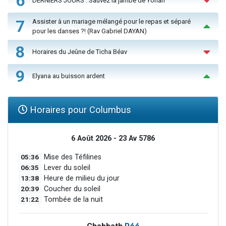
6
DERNIERS JOURS : Sauvez la jambe de Yohan
7
Assister à un mariage mélangé pour le repas et séparé
pour les danses ?! (Rav Gabriel DAYAN)
8
Horaires du Jeûne de Ticha Béav
9
Elyana au buisson ardent
Horaires pour Columbus
6 Août 2026 - 23 Av 5786
05:36
Mise des Téfilines
06:35
Lever du soleil
13:38
Heure de milieu du jour
20:39
Coucher du soleil
21:22
Tombée de la nuit