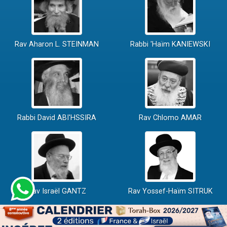
Rav Aharon L. STEINMAN
Rabbi 'Haïm KANIEWSKI
Rabbi David ABI'HSSIRA
Rav Chlomo AMAR
Rav Israël GANTZ
Rav Yossef-Haïm SITRUK