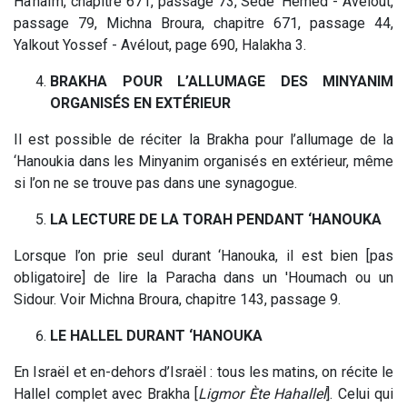
Ha’haïm, chapitre 671, passage 73, Sedé ‘Hémed - Avélout,
passage 79, Michna Broura, chapitre 671, passage 44,
Yalkout Yossef - Avélout, page 690, Halakha 3.
BRAKHA POUR L’ALLUMAGE DES MINYANIM
ORGANISÉS EN EXTÉRIEUR
Il est possible de réciter la Brakha pour l’allumage de la
‘Hanoukia dans les Minyanim organisés en extérieur, même
si l’on ne se trouve pas dans une synagogue.
LA LECTURE DE LA TORAH
PENDANT ‘HANOUKA
Lorsque l’on prie seul durant ‘Hanouka, il est bien [pas
obligatoire] de lire la Paracha dans un 'Houmach ou un
Sidour. Voir Michna Broura, chapitre 143, passage 9.
LE HALLEL
DURANT ‘HANOUKA
En Israël et en-dehors d’Israël : tous les matins, on récite le
Hallel complet avec Brakha [
Ligmor
Ète Hahallel
]. Celui qui