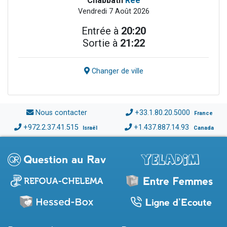
Chabbath
Réé
Vendredi 7 Août 2026
Entrée à
20:20
Sortie à
21:22
Changer de ville
Nous contacter
+33.1.80.20.5000
France
+972.2.37.41.515
+1.437.887.14.93
Israël
Canada