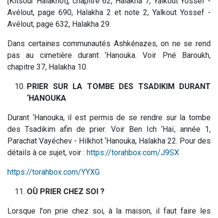
[Kitsour Halakhot], chapitre 62, Halakha 7, Yalkout Yossef -
Avélout, page 690, Halakha 2 et note 2, Yalkout Yossef -
Avélout, page 632, Halakha 29.
Dans certaines communautés Ashkénazes, on ne se rend
pas au cimetière durant ‘Hanouka. Voir Pné Baroukh,
chapitre 37, Halakha 10.
PRIER SUR LA TOMBE DES TSADIKIM DURANT
‘HANOUKA
Durant ‘Hanouka, il est permis de se rendre sur la tombe
des Tsadikim afin de prier. Voir Ben Ich ‘Haï, année 1,
Parachat Vayéchev - Hilkhot ‘Hanouka, Halakha 22. Pour des
détails à ce sujet, voir :
https://torahbox.com/J9SX
https://torahbox.com/YYXG
OÙ PRIER CHEZ SOI ?
Lorsque l'on prie chez soi, à la maison, il faut faire les