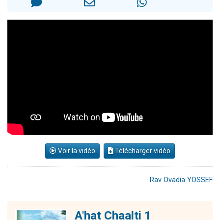
3 personnes viennent de nous rejoindre sur WhatsApp
2 nouvelles musiques dans Torah-Box Music
8 personnes viennent de faire un don pour Tsédaka : pauvres d'Israel
Nouvelle émission radio : Visions de grandeur n°104 : Le Chabbath et le Birkat Hamazone à travers le temps
4 personnes viennent de nous rejoindre sur WhatsApp
Voir la vidéo
Télécharger vidéo
Rav Ovadia YOSSEF
A'hat Chaalti 1