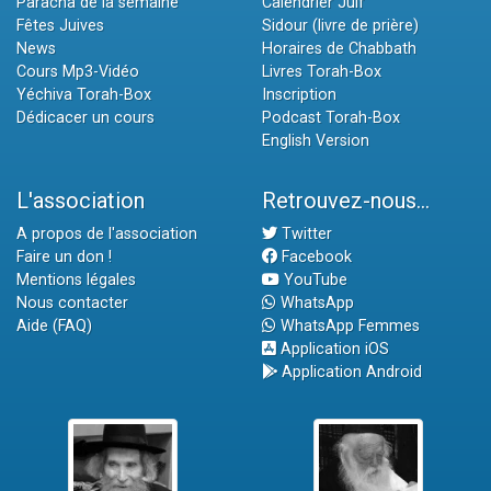
Paracha de la semaine
Calendrier Juif
Fêtes Juives
Sidour (livre de prière)
News
Horaires de Chabbath
Cours Mp3-Vidéo
Livres Torah-Box
Yéchiva Torah-Box
Inscription
Dédicacer un cours
Podcast Torah-Box
English Version
L'association
Retrouvez-nous...
A propos de l'association
Twitter
Faire un don !
Facebook
Mentions légales
YouTube
Nous contacter
WhatsApp
Aide (FAQ)
WhatsApp Femmes
Application iOS
Application Android