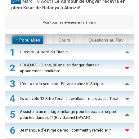
Mardi 18 Août |
Le Admour de Ungvar recevra en
J-11
plein Kikar de Natanya à Alonzo!
Voir tous les événements à venir
+ Populaires
Cours
Questions au Rav
1
Histoire - À bord du Titanic
2
URGENCE - Diane, 80 ans, en danger dans un
appartement insalubre
3
L'édito de la semaine - En visite chez le Steipler
4
Ils ont volé 12 Sifré Torah à Levallois… mais pas la Torah
5
Assister à un mariage mélangé pour le repas et séparé
pour les danses ?! (Rav Gabriel DAYAN)
6
Je manque d'estime de moi, comment y remédier ?