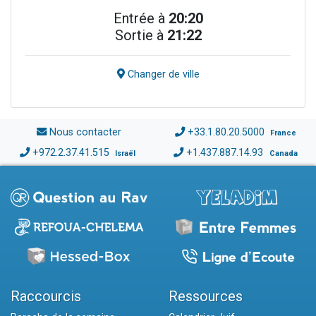
Entrée à
20:20
Sortie à
21:22
Changer de ville
Nous contacter
+33.1.80.20.5000
France
+972.2.37.41.515
+1.437.887.14.93
Israël
Canada
Raccourcis
Ressources