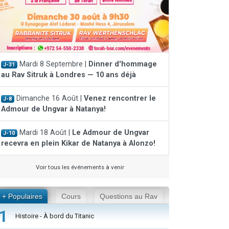
Mardi 8 Septembre |
Dinner d'hommage
J-31
au Rav Sitruk à Londres — 10 ans déjà
Dimanche 16 Août |
Venez rencontrer le
J-8
Admour de Ungvar à Natanya!
Mardi 18 Août |
Le Admour de Ungvar
J-10
recevra en plein Kikar de Natanya à Alonzo!
Voir tous les événements à venir
+ Populaires
Cours
Questions au Rav
1
Histoire - À bord du Titanic