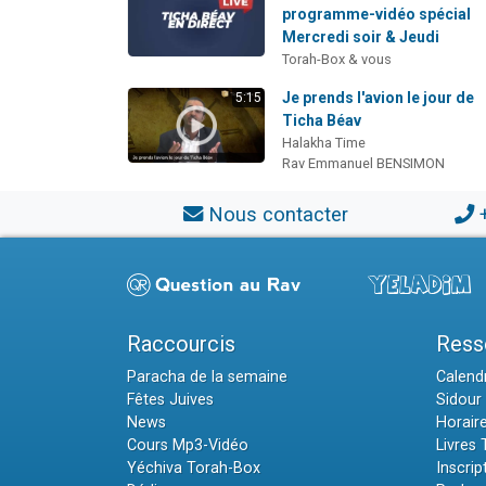
programme-vidéo spécial
Mercredi soir & Jeudi
Torah-Box & vous
Je prends l'avion le jour de
5:15
Ticha Béav
Halakha Time
Rav Emmanuel BENSIMON
Nous contacter
Raccourcis
Ress
Paracha de la semaine
Calendr
Fêtes Juives
Sidour 
News
Horair
Cours Mp3-Vidéo
Livres
Yéchiva Torah-Box
Inscrip