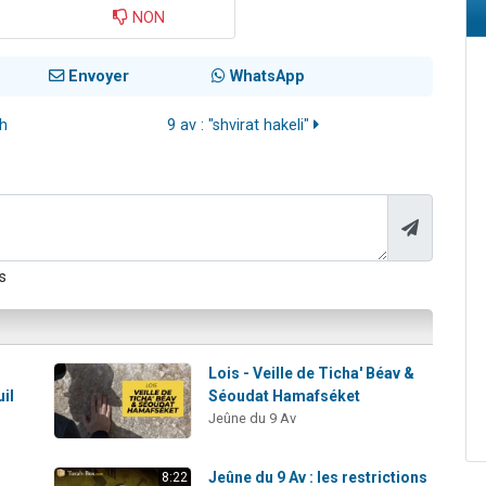
NON
Envoyer
WhatsApp
th
9 av : "shvirat hakeli"
s
Lois - Veille de Ticha' Béav &
il
Séoudat Hamafséket
Jeûne du 9 Av
Jeûne du 9 Av : les restrictions
8:22