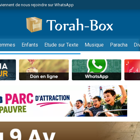
viennent de nous rejoindre sur WhatsApp
es viennent de faire un don pour Reloger Rivka, 6 enfants, victime de violences
es viennent de faire un don pour 1 Journée de Vacances Pour les Enfants
 viennent de demander une bénédiction
viennent de nous rejoindre sur WhatsApp
emmes
Enfants
Etude sur Texte
Musique
Paracha
Di
49 places pour étudier en groupe sur Zoom
nes viennent de faire un don pour Diane, 80 ans, dans un appartement insalu
 donner son Maasser
viennent de nous rejoindre sur WhatsApp
viennent de nous rejoindre sur WhatsApp
es viennent de faire un don pour 5 jours de vacances aux Orphelins
de donner son Maasser
 viennent de demander une bénédiction
viennent de nous rejoindre sur WhatsApp
nnes viennent de faire un don pour Sauvez la jambe de Yohan