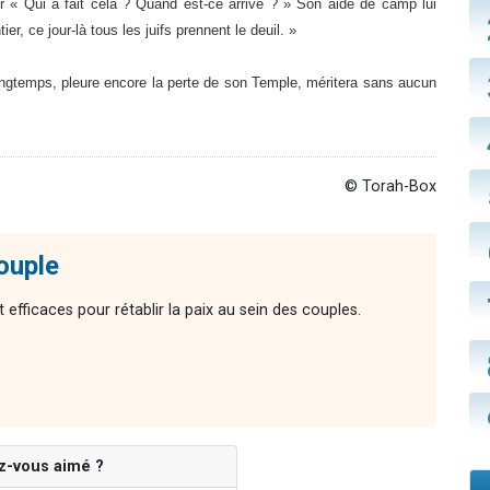
 « Qui a fait cela ? Quand est-ce arrivé ? » Son aide de camp lui
er, ce jour-là tous les juifs prennent le deuil. »
ongtemps, pleure encore la perte de son Temple, méritera sans aucun
© Torah-Box
couple
 efficaces pour rétablir la paix au sein des couples.
z-vous aimé ?