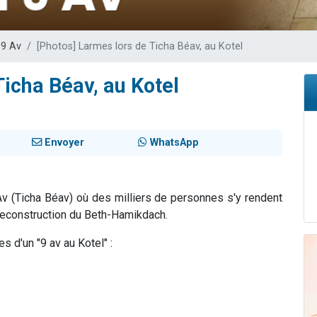
49 places pour étudier en groupe sur Zoom
lles musiques dans Torah-Box Music
 9 Av
[Photos] Larmes lors de Ticha Béav, au Kotel
viennent de nous rejoindre sur WhatsApp
viennent de nous rejoindre sur WhatsApp
Ticha Béav, au Kotel
viennent de nous rejoindre sur WhatsApp
Envoyer
WhatsApp
 Av (Ticha Béav) où des milliers de personnes s'y rendent
e reconstruction du Beth-Hamikdach.
 d'un "9 av au Kotel" :