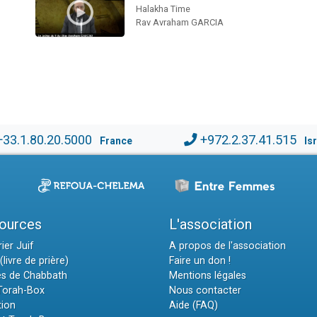
Halakha Time
Rav Avraham GARCIA
+33.1.80.20.5000
+972.2.37.41.515
France
Is
ources
L'association
ier Juif
A propos de l'association
(livre de prière)
Faire un don !
es de Chabbath
Mentions légales
 Torah-Box
Nous contacter
tion
Aide (FAQ)