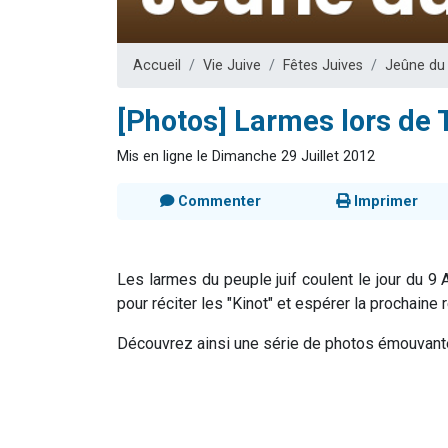
Il reste 
12 nouve
Accueil
Vie Juive
Fêtes Juives
Jeûne du
3 personnes 
2 personnes 
[Photos] Larmes lors de 
2 personnes 
Mis en ligne le Dimanche 29 Juillet 2012
Commenter
Imprimer
Les larmes du peuple juif coulent le jour du 9
pour réciter les "Kinot" et espérer la prochain
Découvrez ainsi une série de photos émouvantes