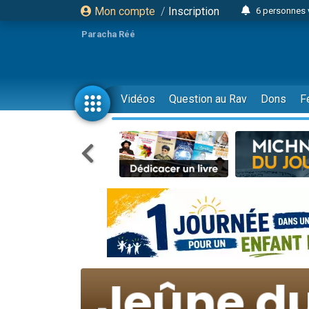
Mon compte
/
Inscription
6 personnes 
4 personn
Paracha Réé
2 personn
17 personnes
4 personnes 
Vidéos
Question au Rav
Dons
F
Il reste 
23 person
Eva vient de
4 personnes 
3 personnes 
3 personn
Odaya vient 
13 personnes
2 personnes 
30 perso