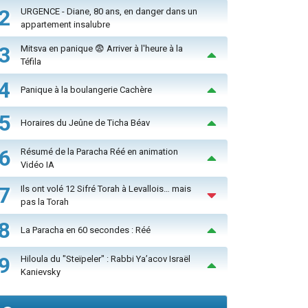
2
URGENCE - Diane, 80 ans, en danger dans un
appartement insalubre
3
Mitsva en panique 😨 Arriver à l'heure à la
Téfila
4
Panique à la boulangerie Cachère
5
Horaires du Jeûne de Ticha Béav
6
Résumé de la Paracha Réé en animation
Vidéo IA
7
Ils ont volé 12 Sifré Torah à Levallois… mais
pas la Torah
8
La Paracha en 60 secondes : Réé
9
Hiloula du "Steïpeler" : Rabbi Ya’acov Israël
Kanievsky