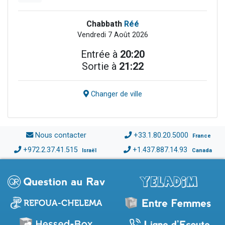
Chabbath
Réé
Vendredi 7 Août 2026
Entrée à
20:20
Sortie à
21:22
Changer de ville
Nous contacter
+33.1.80.20.5000
France
+972.2.37.41.515
+1.437.887.14.93
Israël
Canada