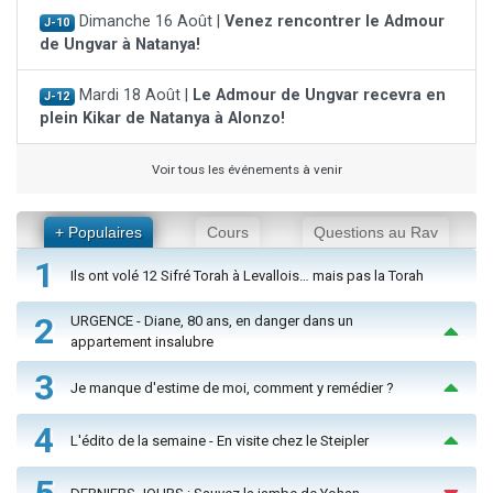
Dimanche 16 Août |
Venez rencontrer le Admour
J-10
de Ungvar à Natanya!
Mardi 18 Août |
Le Admour de Ungvar recevra en
J-12
plein Kikar de Natanya à Alonzo!
Voir tous les événements à venir
+ Populaires
Cours
Questions au Rav
1
Ils ont volé 12 Sifré Torah à Levallois… mais pas la Torah
2
URGENCE - Diane, 80 ans, en danger dans un
appartement insalubre
3
Je manque d'estime de moi, comment y remédier ?
4
L'édito de la semaine - En visite chez le Steipler