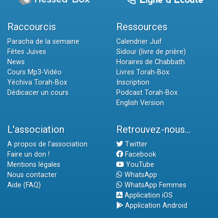
Raccourcis
Ressources
Paracha de la semaine
Calendrier Juif
Fêtes Juives
Sidour (livre de prière)
News
Horaires de Chabbath
Cours Mp3-Vidéo
Livres Torah-Box
Yéchiva Torah-Box
Inscription
Dédicacer un cours
Podcast Torah-Box
English Version
L'association
Retrouvez-nous...
A propos de l'association
Twitter
Faire un don !
Facebook
Mentions légales
YouTube
Nous contacter
WhatsApp
Aide (FAQ)
WhatsApp Femmes
Application iOS
Application Android