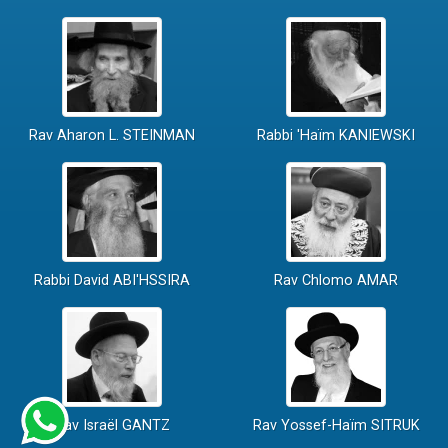
Rav Aharon L. STEINMAN
Rabbi 'Haïm KANIEWSKI
Rabbi David ABI'HSSIRA
Rav Chlomo AMAR
Rav Israël GANTZ
Rav Yossef-Haïm SITRUK