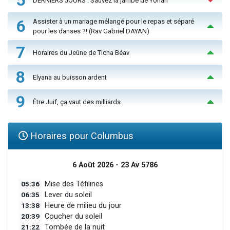
5
DERNIERS JOURS : Sauvez la jambe de Yohan
6
Assister à un mariage mélangé pour le repas et séparé
pour les danses ?! (Rav Gabriel DAYAN)
7
Horaires du Jeûne de Ticha Béav
8
Elyana au buisson ardent
9
Être Juif, ça vaut des milliards
Horaires pour Columbus
6 Août 2026 - 23 Av 5786
05:36
Mise des Téfilines
06:35
Lever du soleil
13:38
Heure de milieu du jour
20:39
Coucher du soleil
21:22
Tombée de la nuit