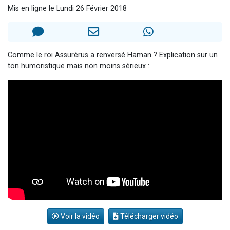
Mis en ligne le Lundi 26 Février 2018
6 personnes viennent de faire un don pour 5 enfants déjà orphelins risquent de perdre leur maman
2 personnes viennent de faire un don pour Reloger Rivka, 6 enfants, victime de violences...
10 personnes viennent de demander une bénédiction
Comme le roi Assurérus a renversé Haman ? Explication sur un
Il reste 49 places pour étudier en groupe sur Zoom
ton humoristique mais non moins sérieux :
3 personnes viennent de faire un don pour Diane, 80 ans, dans un appartement insalubre
Voir la vidéo
Télécharger vidéo