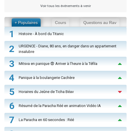
Voir tous les événements à venir
+ Populaires
Cours
Questions au Rav
1
Histoire - À bord du Titanic
2
URGENCE - Diane, 80 ans, en danger dans un appartement
insalubre
3
Mitsva en panique 😨 Arriver à l'heure à la Téfila
4
Panique à la boulangerie Cachère
5
Horaires du Jeûne de Ticha Béav
6
Résumé de la Paracha Réé en animation Vidéo IA
7
La Paracha en 60 secondes : Réé