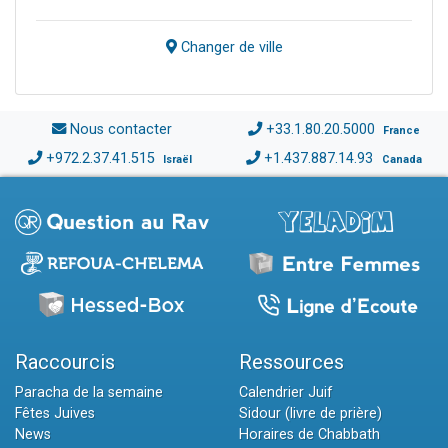
Changer de ville
Nous contacter
+33.1.80.20.5000
France
+972.2.37.41.515
+1.437.887.14.93
Israël
Canada
Raccourcis
Ressources
Paracha de la semaine
Calendrier Juif
Fêtes Juives
Sidour (livre de prière)
News
Horaires de Chabbath