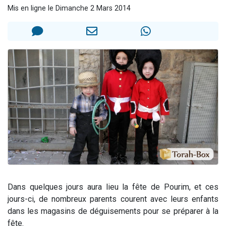
Mis en ligne le Dimanche 2 Mars 2014
13 personnes viennent de demander une bénédiction
30 personnes viennent de faire un don pour Sauvez la jambe de Yohan
Il reste 49 places pour étudier en groupe sur Zoom
12 nouvelles musiques dans Torah-Box Music
29 personnes viennent de demander une bénédiction
Dans quelques jours aura lieu la fête de Pourim, et ces
jours-ci, de nombreux parents courent avec leurs enfants
dans les magasins de déguisements pour se préparer à la
fête.