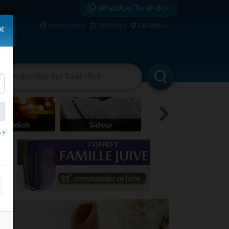
WhatsApp Torah-Box
Mon compte
Calendrier
Columbus
×
racha
Divertissements
Livres
Rabbanim
 ?
re
travers le temps