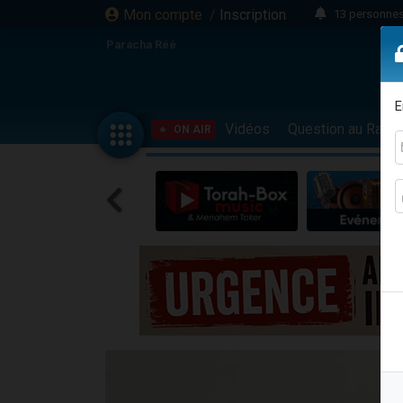
Mon compte
/
Inscription
13 personnes
Il reste 
Paracha Réé
12 nouve
30 perso
E
3 personnes 
Vidéos
Question au Rav
ON AIR
2 personnes 
3 personnes 
2 nouvel
8 personn
4 personn
Nouvelle émis
61 personnes
Il reste 
Ariel vient 
Nathaniel vi