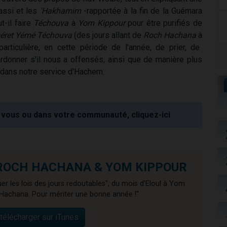
ssi et les
'Hakhamim
-rapportée à la fin de la Guémara
t-il faire
Téchouva
à
Yom Kippour
pour être purifiés de
éret Yémé Téchouva
(des jours allant de
Roch Hachana
à
particulière, en cette période de l'année, de prier, de
rdonner s'il nous a offensés, ainsi que de manière plus
e dans notre service d'Hachem.
vous ou dans votre communauté, cliquez-ici
de ROCH HACHANA & YOM KIPPOUR
er les lois des jours redoutables", du mois d'Eloul à Yom
Hachana. Pour mériter une bonne année !"
télécharger sur iTunes