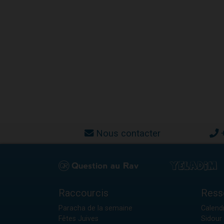
Nous contacter
Raccourcis
Ress
Paracha de la semaine
Calendr
Fêtes Juives
Sidour 