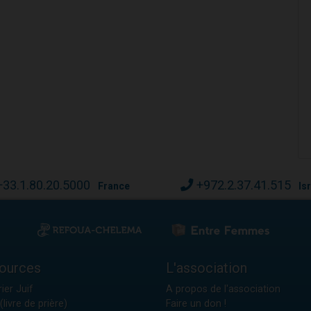
+33.1.80.20.5000
+972.2.37.41.515
France
Is
ources
L'association
ier Juif
A propos de l'association
(livre de prière)
Faire un don !