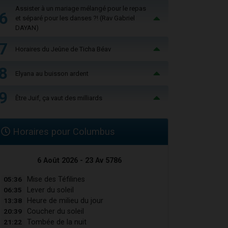
Assister à un mariage mélangé pour le repas
6
et séparé pour les danses ?! (Rav Gabriel
DAYAN)
7
Horaires du Jeûne de Ticha Béav
8
Elyana au buisson ardent
9
Être Juif, ça vaut des milliards
Horaires pour Columbus
6 Août 2026 - 23 Av 5786
05:36
Mise des Téfilines
06:35
Lever du soleil
13:38
Heure de milieu du jour
20:39
Coucher du soleil
21:22
Tombée de la nuit