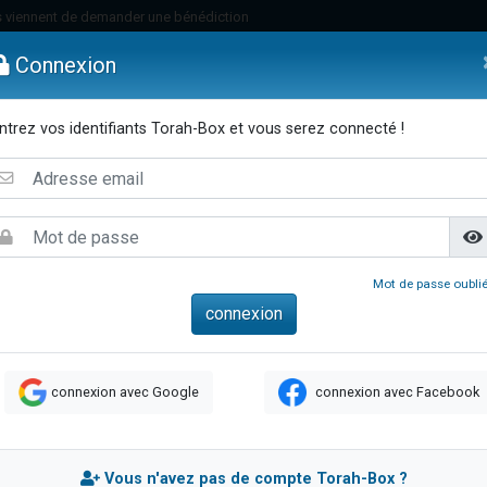
 viennent de demander une bénédiction
49 places pour étudier en groupe sur Zoom
Connexion
lles musiques dans Torah-Box Music
nnes viennent de faire un don pour Sauvez la jambe de Yohan
ntrez vos identifiants Torah-Box et vous serez connecté !
viennent de nous rejoindre sur WhatsApp
Dons
Femmes
Enfants
Etude sur Texte
Musique
Pa
viennent de nous rejoindre sur WhatsApp
viennent de nous rejoindre sur WhatsApp
les musiques dans Torah-Box Music
es viennent de faire un don pour Tsédaka : pauvres d'Israel
Mot de passe oublié
es viennent de faire un don pour Diane, 80 ans, dans un appartement insalub
sion radio : Visions de grandeur n°104 : Le Chabbath et le Birkat Hamazone à 
 viennent de demander une bénédiction
connexion avec Google
connexion avec Facebook
49 places pour étudier en groupe sur Zoom
de donner son Maasser
ent de donner son Maasser
Vous n'avez pas de compte Torah-Box ?