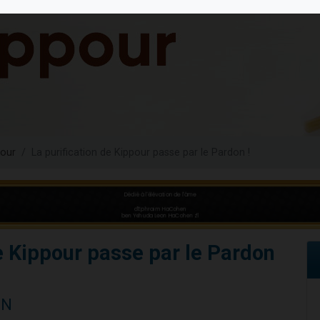
es viennent de faire un don pour 5 enfants déjà orphelins risquent de perdre
es viennent de faire un don pour Reloger Rivka, 6 enfants, victime de violences
 viennent de demander une bénédiction
49 places pour étudier en groupe sur Zoom
viennent de nous rejoindre sur WhatsApp
our
La purification de Kippour passe par le Pardon !
de Kippour passe par le Pardon
NN