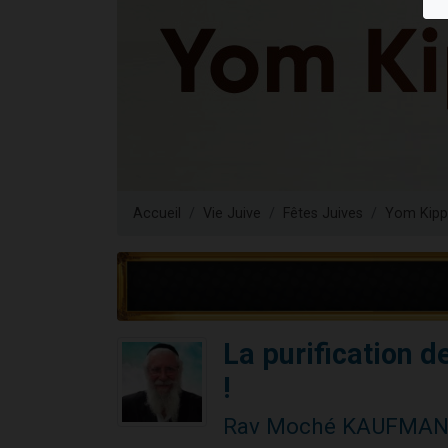
6 personn
2 personn
10 personnes
Il reste 
2 personnes 
Accueil
Vie Juive
Fêtes Juives
Yom Kipp
La purification 
!
Rav Moché KAUFMA