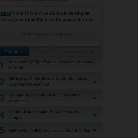
Mardi 18 Août |
Le Admour de Ungvar
J-12
recevra en plein Kikar de Natanya à Alonzo!
Voir tous les événements à venir
+ Populaires
Cours
Questions au Rav
1
Ils ont volé 12 Sifré Torah à Levallois… mais pas
la Torah
2
URGENCE - Diane, 80 ans, en danger dans un
appartement insalubre
3
Je manque d'estime de moi, comment y
remédier ?
4
L'édito de la semaine - En visite chez le
Steipler
5
DERNIERS JOURS : Sauvez la jambe de Yohan