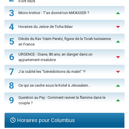
n'ont RIEN
3
Micro-trottoir - T'as donné ton MA’ASSER ?
4
Horaires du Jeûne de Ticha Béav
5
Décès du Rav ‘Haïm Peretz, figure de la Torah tunisienne
en France
6
URGENCE - Diane, 80 ans, en danger dans un
appartement insalubre
7
J'ai oublié les "bénédictions du matin" ?!
8
Ce qui se cache sous le Kotel à Jérusalem...
9
Question au Psy : Comment raviver la flamme dans le
couple ?
Horaires pour Columbus