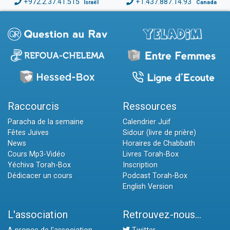
+972.2.37.41.515
+1.437.887.14.93
Israël
Canada
Raccourcis
Ressources
Paracha de la semaine
Calendrier Juif
Fêtes Juives
Sidour (livre de prière)
News
Horaires de Chabbath
Cours Mp3-Vidéo
Livres Torah-Box
Yéchiva Torah-Box
Inscription
Dédicacer un cours
Podcast Torah-Box
English Version
L'association
Retrouvez-nous...