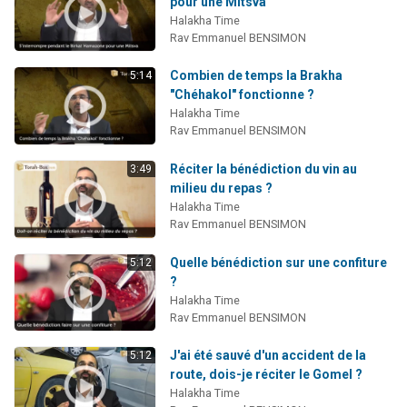
pour une Mitsva
Halakha Time
Rav Emmanuel BENSIMON
Combien de temps la Brakha
5:14
"Chéhakol" fonctionne ?
Halakha Time
Rav Emmanuel BENSIMON
Réciter la bénédiction du vin au
3:49
milieu du repas ?
Halakha Time
Rav Emmanuel BENSIMON
Quelle bénédiction sur une confiture
5:12
?
Halakha Time
Rav Emmanuel BENSIMON
J'ai été sauvé d'un accident de la
5:12
route, dois-je réciter le Gomel ?
Halakha Time