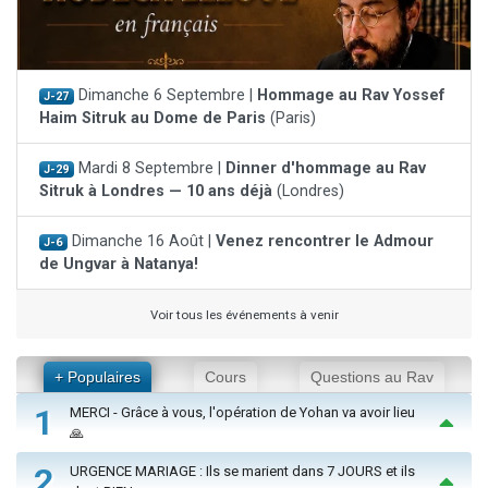
Dimanche 6 Septembre |
Hommage au Rav Yossef
J-27
Haim Sitruk au Dome de Paris
(Paris)
Mardi 8 Septembre |
Dinner d'hommage au Rav
J-29
Sitruk à Londres — 10 ans déjà
(Londres)
Dimanche 16 Août |
Venez rencontrer le Admour
J-6
de Ungvar à Natanya!
Voir tous les événements à venir
+ Populaires
Cours
Questions au Rav
1
MERCI - Grâce à vous, l'opération de Yohan va avoir lieu
🙏
2
URGENCE MARIAGE : Ils se marient dans 7 JOURS et ils