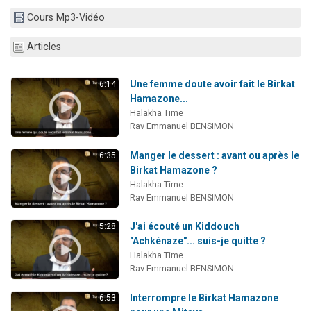
3 personnes viennent de nous rejoindre sur WhatsApp
Cours Mp3-Vidéo
11 personnes viennent de demander une bénédiction
Articles
Il reste 49 places pour étudier en groupe sur Zoom
3 personnes viennent de faire un don pour Diane, 80 ans, dans un appartement insalubre
Une femme doute avoir fait le Birkat
6:14
5 personnes viennent de faire un don pour Reloger Rivka, 6 enfants, victime de violences...
Hamazone...
Halakha Time
Rav Emmanuel BENSIMON
Manger le dessert : avant ou après le
6:35
Birkat Hamazone ?
Halakha Time
Rav Emmanuel BENSIMON
J'ai écouté un Kiddouch
5:28
"Achkénaze"... suis-je quitte ?
Halakha Time
Rav Emmanuel BENSIMON
Interrompre le Birkat Hamazone
6:53