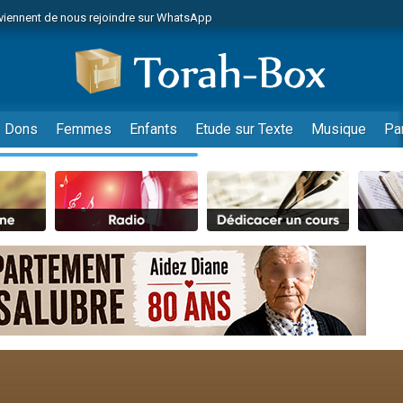
viennent de nous rejoindre sur WhatsApp
de donner son Maasser
es viennent de faire un don pour 5 jours de vacances aux Orphelins
es viennent de faire un don pour Diane, 80 ans, dans un appartement insalub
viennent de nous rejoindre sur WhatsApp
Dons
Femmes
Enfants
Etude sur Texte
Musique
Pa
 viennent de demander une bénédiction
nnes viennent de faire un don pour Sauvez la jambe de Yohan
49 places pour étudier en groupe sur Zoom
lles musiques dans Torah-Box Music
viennent de nous rejoindre sur WhatsApp
viennent de nous rejoindre sur WhatsApp
les musiques dans Torah-Box Music
viennent de nous rejoindre sur WhatsApp
es viennent de faire un don pour Tsédaka : pauvres d'Israel
sion radio : Visions de grandeur n°104 : Le Chabbath et le Birkat Hamazone à 