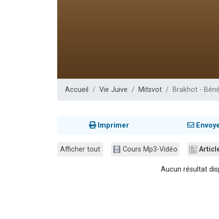
61 personnes
Il reste 
Ariel vient 
Nathaniel vi
4 personnes 
Accueil
Vie Juive
Mitsvot
Brakhot - Béné
Imprimer
Envoy
Afficher tout
Cours Mp3-Vidéo
Articl
Aucun résultat dis