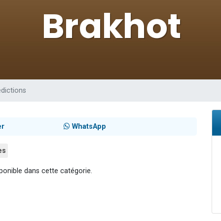
 viennent de demander une bénédiction
49 places pour étudier en groupe sur Zoom
de donner son Maasser
ent de donner son Maasser
viennent de nous rejoindre sur WhatsApp
dictions
er
WhatsApp
es
ponible dans cette catégorie.