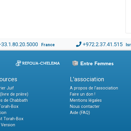
+33.1.80.20.5000
+972.2.37.41.515
France
Is
ources
L'association
ier Juif
A propos de l'association
(livre de prière)
Faire un don !
es de Chabbath
Mentions légales
 Torah-Box
Nous contacter
tion
Aide (FAQ)
t Torah-Box
 Version