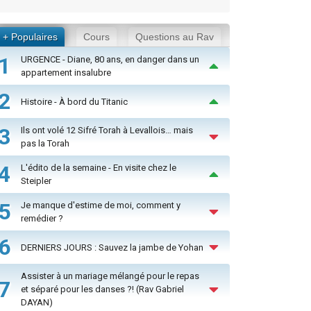
+ Populaires
Cours
Questions au Rav
1
URGENCE - Diane, 80 ans, en danger dans un
appartement insalubre
2
Histoire - À bord du Titanic
3
Ils ont volé 12 Sifré Torah à Levallois… mais
pas la Torah
4
L'édito de la semaine - En visite chez le
Steipler
5
Je manque d'estime de moi, comment y
remédier ?
6
DERNIERS JOURS : Sauvez la jambe de Yohan
Assister à un mariage mélangé pour le repas
7
et séparé pour les danses ?! (Rav Gabriel
DAYAN)