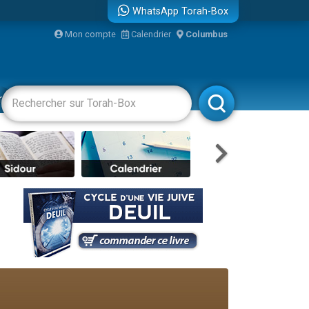
WhatsApp Torah-Box
Mon compte
Calendrier
Columbus
re
racha
Divertissements
Livres
Rabbanim
travers le temps