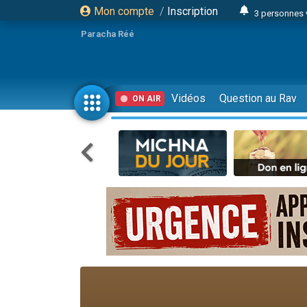
Mon compte
/
Inscription
3 personnes 
Odaya vient 
Paracha Réé
3 personn
3 personn
2 personnes 
Vidéos
Question au Rav
ON AIR
13 personnes
30 perso
Il reste 
12 nouve
3 personnes 
2 personnes 
2 nouvel
3 personnes 
8 personn
Nouvelle émis