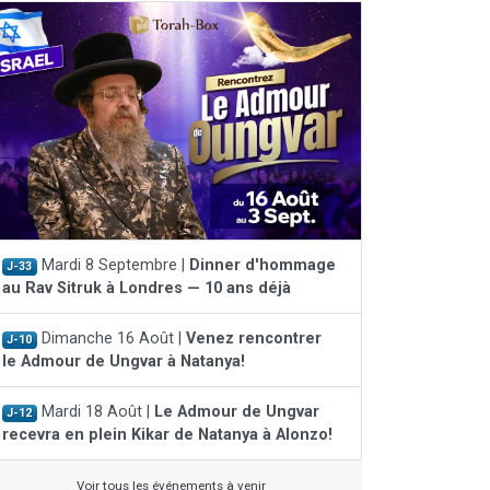
Mardi 8 Septembre |
Dinner d'hommage
J-33
au Rav Sitruk à Londres — 10 ans déjà
Dimanche 16 Août |
Venez rencontrer
J-10
le Admour de Ungvar à Natanya!
Mardi 18 Août |
Le Admour de Ungvar
J-12
recevra en plein Kikar de Natanya à Alonzo!
Voir tous les événements à venir