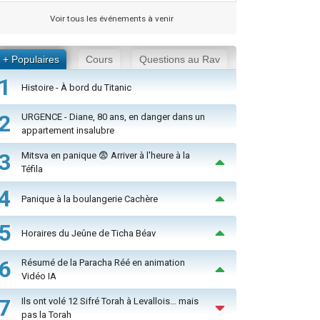
Voir tous les événements à venir
+ Populaires
Cours
Questions au Rav
1
Histoire - À bord du Titanic
2
URGENCE - Diane, 80 ans, en danger dans un
appartement insalubre
3
Mitsva en panique 😨 Arriver à l'heure à la
Téfila
4
Panique à la boulangerie Cachère
5
Horaires du Jeûne de Ticha Béav
6
Résumé de la Paracha Réé en animation
Vidéo IA
7
Ils ont volé 12 Sifré Torah à Levallois… mais
pas la Torah