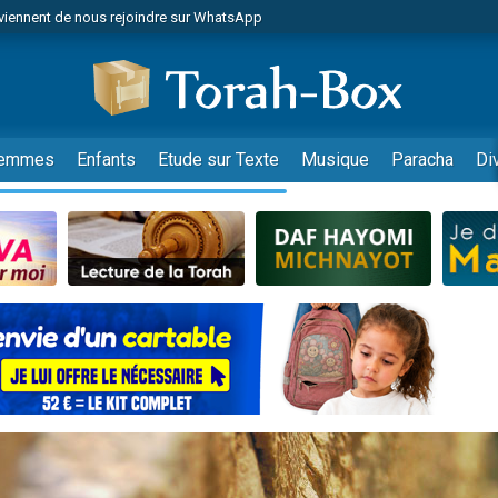
viennent de nous rejoindre sur WhatsApp
es viennent de faire un don pour Reloger Rivka, 6 enfants, victime de violences
es viennent de faire un don pour 1 Journée de Vacances Pour les Enfants
 viennent de demander une bénédiction
viennent de nous rejoindre sur WhatsApp
emmes
Enfants
Etude sur Texte
Musique
Paracha
Di
49 places pour étudier en groupe sur Zoom
nes viennent de faire un don pour Diane, 80 ans, dans un appartement insalu
 donner son Maasser
viennent de nous rejoindre sur WhatsApp
viennent de nous rejoindre sur WhatsApp
es viennent de faire un don pour 5 jours de vacances aux Orphelins
de donner son Maasser
 viennent de demander une bénédiction
viennent de nous rejoindre sur WhatsApp
nnes viennent de faire un don pour Sauvez la jambe de Yohan