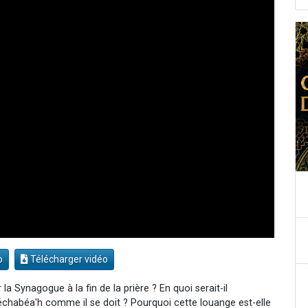
o
Télécharger vidéo
Synagogue à la fin de la prière ? En quoi serait-il
Léchabéa'h comme il se doit ? Pourquoi cette louange est-elle