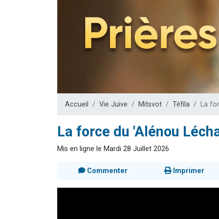
Il reste 
12 nouve
3 personnes 
2 personnes 
2 personnes 
Accueil
Vie Juive
Mitsvot
Téfila
La fo
La force du 'Alénou Léch
Mis en ligne le Mardi 28 Juillet 2026
Commenter
Imprimer