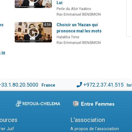
Lui
Perle du Abir Yaakov
Rav Emmanuel BENSIMON
les
Choisir un 'Hazan qui
4:56
prononce mal les mots
Halakha Time
Rav Emmanuel BENSIMON
lit
+33.1.80.20.5000
+972.2.37.41.515
France
Is
ources
L'association
ier Juif
A propos de l'association