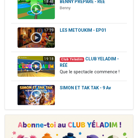
BENNY PREPARE - RÉÉ
18:48
Nouvelle émission radio : Visions de grandeur n°104 : Le Chabbath et le Birkat Hamazone à travers le temps
Benny
61 personnes viennent de demander une bénédiction
Ariel vient de donner son Maasser
LES METOUKIM - EP01
17:39
Il reste 49 places pour étudier en groupe sur Zoom
Eva vient de donner son Maasser
CLUB YELADIM -
19:18
Club Yeladim
RÉÉ
Que le spectacle commence !
SIMON ET TAK TAK - 9 Av