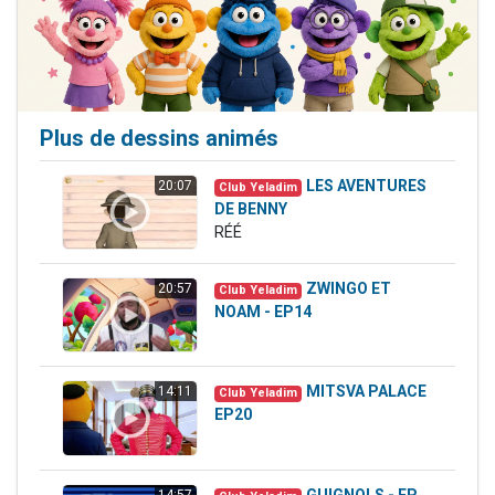
Plus de dessins animés
LES AVENTURES
20:07
Club Yeladim
DE BENNY
RÉÉ
ZWINGO ET
20:57
Club Yeladim
NOAM - EP14
MITSVA PALACE
14:11
Club Yeladim
EP20
GUIGNOLS - EP
14:57