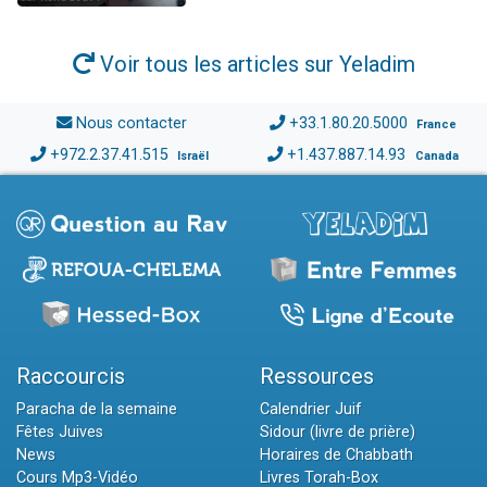
Voir tous les articles sur Yeladim
Nous contacter
+33.1.80.20.5000
France
+972.2.37.41.515
+1.437.887.14.93
Israël
Canada
Raccourcis
Ressources
Paracha de la semaine
Calendrier Juif
Fêtes Juives
Sidour (livre de prière)
News
Horaires de Chabbath
Cours Mp3-Vidéo
Livres Torah-Box