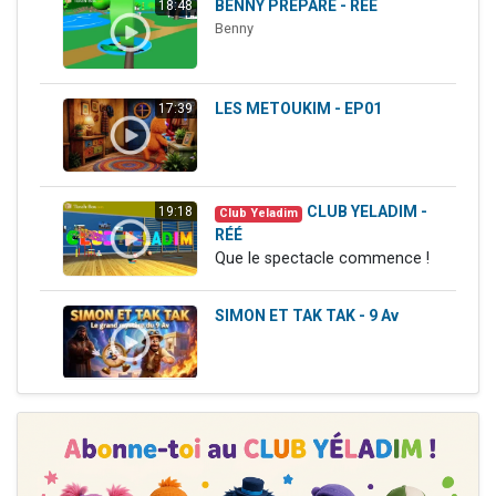
BENNY PREPARE - RÉÉ
18:48
3 personnes viennent de nous rejoindre sur WhatsApp
Benny
2 personnes viennent de nous rejoindre sur WhatsApp
3 personnes viennent de nous rejoindre sur WhatsApp
LES METOUKIM - EP01
17:39
2 nouvelles musiques dans Torah-Box Music
4 personnes viennent de faire un don pour Reloger Rivka, 6 enfants, victime de violences...
CLUB YELADIM -
19:18
Club Yeladim
RÉÉ
Que le spectacle commence !
SIMON ET TAK TAK - 9 Av