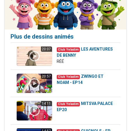
Plus de dessins animés
LES AVENTURES
20:07
Club Yeladim
DE BENNY
RÉÉ
ZWINGO ET
20:57
Club Yeladim
NOAM - EP14
MITSVA PALACE
14:11
Club Yeladim
EP20
GUIGNOLS - EP
14:57