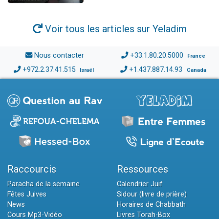
Voir tous les articles sur Yeladim
Nous contacter
+33.1.80.20.5000
France
+972.2.37.41.515
+1.437.887.14.93
Israël
Canada
Raccourcis
Ressources
Paracha de la semaine
Calendrier Juif
Fêtes Juives
Sidour (livre de prière)
News
Horaires de Chabbath
Cours Mp3-Vidéo
Livres Torah-Box