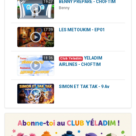
BENNY PREPARE - CHOFTIM
19:27
2 personnes viennent de nous rejoindre sur WhatsApp
Benny
13 personnes viennent de demander une bénédiction
Il reste 49 places pour étudier en groupe sur Zoom
LES METOUKIM - EP01
17:39
12 nouvelles musiques dans Torah-Box Music
2 personnes viennent de nous rejoindre sur WhatsApp
YELADIM
18:36
Club Yeladim
AIRLINES - CHOFTIM
SIMON ET TAK TAK - 9 Av