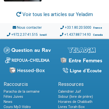
Voir tous les articles sur Yeladim
Nous contacter
+33.1.80.20.5000
France
+972.2.37.41.515
+1.437.887.14.93
Israël
Canada
Raccourcis
Ressources
Paracha de la semaine
Calendrier Juif
Fêtes Juives
Sidour (livre de prière)
News
Horaires de Chabbath
Cours Mp3-Vidéo
Livres Torah-Box