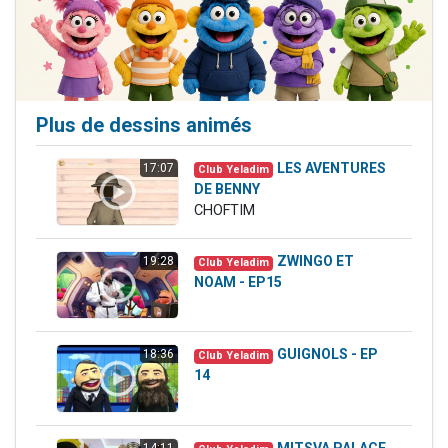
Plus de dessins animés
LES AVENTURES
17:07
Club Yeladim
DE BENNY
CHOFTIM
ZWINGO ET
19:28
Club Yeladim
NOAM - EP15
GUIGNOLS - EP
18:36
Club Yeladim
14
MITSVA PALACE
14:11