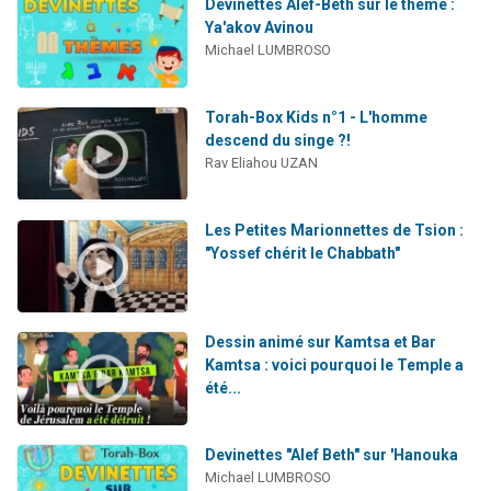
Devinettes Alef-Beth sur le thème :
Ya'akov Avinou
Michael LUMBROSO
Torah-Box Kids n°1 - L'homme
descend du singe ?!
Rav Eliahou UZAN
Les Petites Marionnettes de Tsion :
"Yossef chérit le Chabbath"
Dessin animé sur Kamtsa et Bar
Kamtsa : voici pourquoi le Temple a
été...
Devinettes "Alef Beth" sur 'Hanouka
Michael LUMBROSO