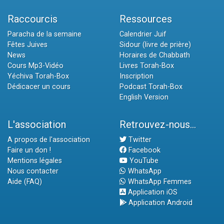
Raccourcis
Ressources
Paracha de la semaine
Calendrier Juif
Fêtes Juives
Sidour (livre de prière)
News
Horaires de Chabbath
Cours Mp3-Vidéo
Livres Torah-Box
Yéchiva Torah-Box
Inscription
Dédicacer un cours
Podcast Torah-Box
English Version
L'association
Retrouvez-nous...
A propos de l'association
Twitter
Faire un don !
Facebook
Mentions légales
YouTube
Nous contacter
WhatsApp
Aide (FAQ)
WhatsApp Femmes
Application iOS
Application Android