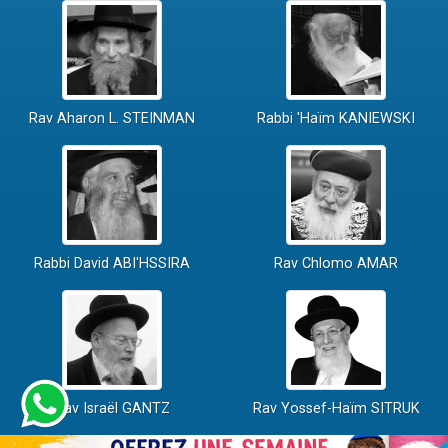
Rav Aharon L. STEINMAN
Rabbi 'Haïm KANIEWSKI
Rabbi David ABI'HSSIRA
Rav Chlomo AMAR
Rav Israël GANTZ
Rav Yossef-Haïm SITRUK