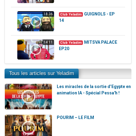
GUIGNOLS - EP
18:36
Club Yeladim
14
MITSVA PALACE
14:11
Club Yeladim
EP20
Tous les articles sur Yeladim
Les miracles de la sortie d’Egypte en
animation IA - Spécial Pessa'h !
POURIM – LE FILM