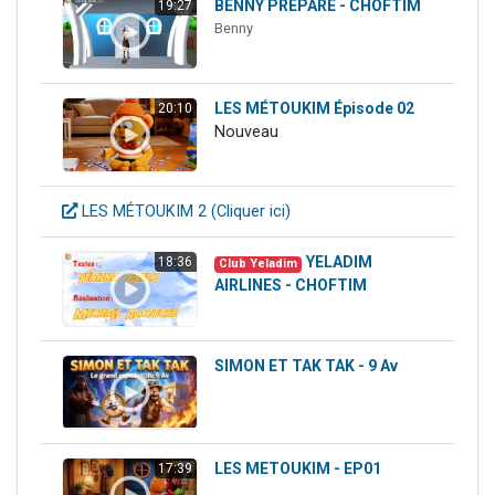
BENNY PREPARE - CHOFTIM
19:27
3 personnes viennent de nous rejoindre sur WhatsApp
Benny
11 personnes viennent de demander une bénédiction
Il reste 49 places pour étudier en groupe sur Zoom
LES MÉTOUKIM Épisode 02
20:10
3 personnes viennent de faire un don pour Diane, 80 ans, dans un appartement insalubre
Nouveau
5 personnes viennent de faire un don pour Reloger Rivka, 6 enfants, victime de violences...
LES MÉTOUKIM 2 (Cliquer ici)
YELADIM
18:36
Club Yeladim
AIRLINES - CHOFTIM
SIMON ET TAK TAK - 9 Av
LES METOUKIM - EP01
17:39