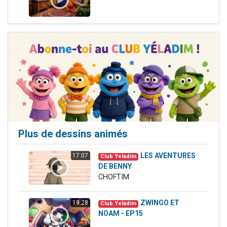
Plus de dessins animés
LES AVENTURES
17:07
Club Yeladim
DE BENNY
CHOFTIM
ZWINGO ET
19:28
Club Yeladim
NOAM - EP15