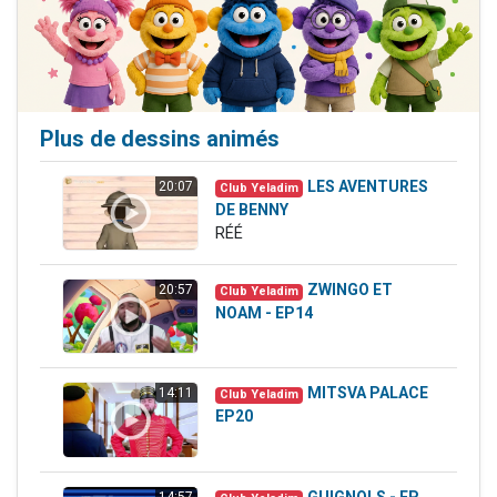
Plus de dessins animés
LES AVENTURES
20:07
Club Yeladim
DE BENNY
RÉÉ
ZWINGO ET
20:57
Club Yeladim
NOAM - EP14
MITSVA PALACE
14:11
Club Yeladim
EP20
GUIGNOLS - EP
14:57