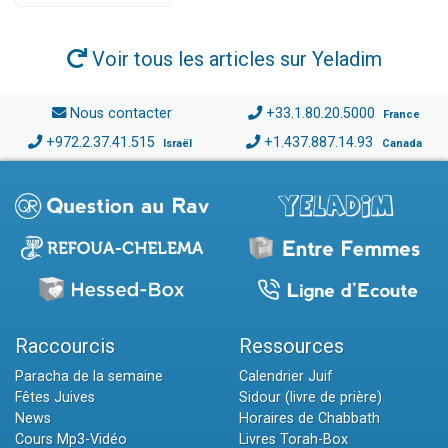
Voir tous les articles sur Yeladim
Nous contacter
+33.1.80.20.5000
France
+972.2.37.41.515
+1.437.887.14.93
Israël
Canada
Raccourcis
Ressources
Paracha de la semaine
Calendrier Juif
Fêtes Juives
Sidour (livre de prière)
News
Horaires de Chabbath
Cours Mp3-Vidéo
Livres Torah-Box