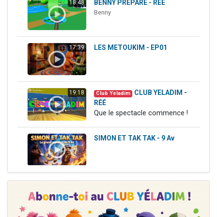
BENNY PREPARE - RÉÉ
18:48
Il reste 49 places pour étudier en groupe sur Zoom
Benny
12 nouvelles musiques dans Torah-Box Music
3 personnes viennent de nous rejoindre sur WhatsApp
LES METOUKIM - EP01
17:39
2 personnes viennent de nous rejoindre sur WhatsApp
2 personnes viennent de nous rejoindre sur WhatsApp
CLUB YELADIM -
19:18
Club Yeladim
RÉÉ
Que le spectacle commence !
SIMON ET TAK TAK - 9 Av