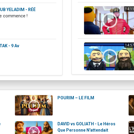
14:1
UB YELADIM - RÉÉ
le commence !
14:5
AK - 9 Av
POURIM – LE FILM
é
DAVID vs GOLIATH - Le Héros
Que Personne N'attendait