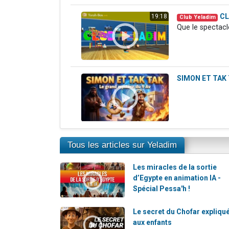
CL
19:18
Club Yeladim
Que le spectac
SIMON ET TAK T
Tous les articles sur Yeladim
Les miracles de la sortie
d’Egypte en animation IA -
Spécial Pessa'h !
Le secret du Chofar expliqu
aux enfants