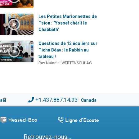
Les Petites Marionnettes de
Tsion : "Yossef chérit le
Chabbath"
Questions de 13 écoliers sur
Ticha Béav : le Rabbin au
tableau !
Rav Nataniel WERTENSCHLAG
+1.437.887.14.93
raël
Canada
Retrouvez-nous...