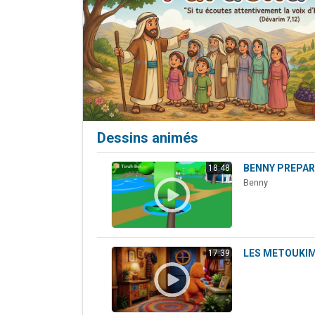
Il reste 
3 personnes 
2 personnes 
2 nouvel
6 personnes 
Dessins animés
BENNY PREPARE
18:48
Benny
LES METOUKIM
17:39