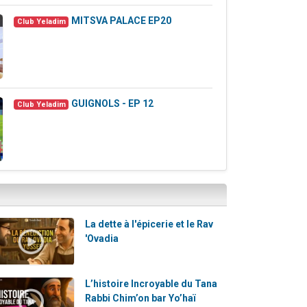
MITSVA PALACE EP20
1
Club Yeladim
GUIGNOLS - EP 12
7
Club Yeladim
La dette à l'épicerie et le Rav
'Ovadia
L’histoire Incroyable du Tana
Rabbi Chim’on bar Yo’haï