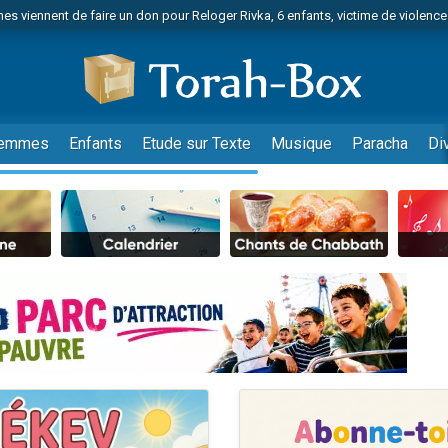
es viennent de faire un don pour Reloger Rivka, 6 enfants, victime de violences
es viennent de faire un don pour 1 Journée de Vacances Pour les Enfants
 viennent de demander une bénédiction
viennent de nous rejoindre sur WhatsApp
49 places pour étudier en groupe sur Zoom
emmes
Enfants
Etude sur Texte
Musique
Paracha
Di
nes viennent de faire un don pour Diane, 80 ans, dans un appartement insalu
 donner son Maasser
viennent de nous rejoindre sur WhatsApp
viennent de nous rejoindre sur WhatsApp
es viennent de faire un don pour 5 jours de vacances aux Orphelins
de donner son Maasser
viennent de nous rejoindre sur WhatsApp
 viennent de demander une bénédiction
lles musiques dans Torah-Box Music
nnes viennent de faire un don pour Sauvez la jambe de Yohan