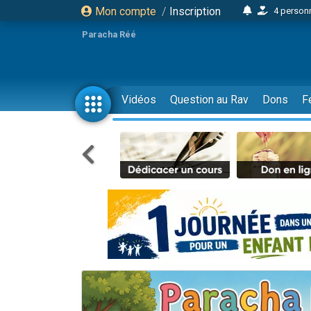
Mon compte
/
Inscription
4 personn
2 personn
Paracha Réé
17 personnes
4 personnes 
Il reste 
Vidéos
Question au Rav
Dons
F
23 person
Eva vient de
4 personnes 
3 personnes 
3 personn
Odaya vient 
2 personnes 
13 personnes
12 nouve
30 perso