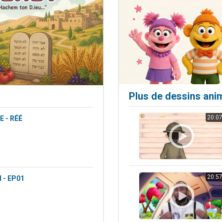
49 places pour étudier en groupe sur Zoom
viennent de nous rejoindre sur WhatsApp
viennent de nous rejoindre sur WhatsApp
les musiques dans Torah-Box Music
viennent de nous rejoindre sur WhatsApp
Plus de dessins ani
20:0
 - RÉÉ
20:5
 - EP01