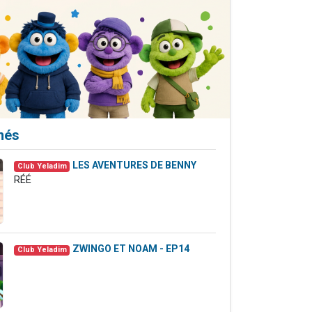
més
LES AVENTURES DE BENNY
7
Club Yeladim
RÉÉ
ZWINGO ET NOAM - EP14
7
Club Yeladim