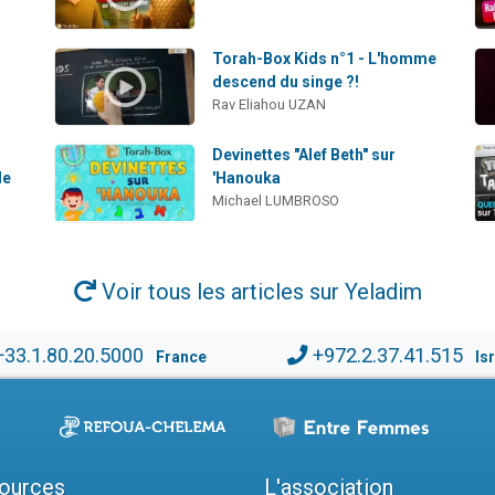
Torah-Box Kids n°1 - L'homme
descend du singe ?!
Rav Eliahou UZAN
Devinettes "Alef Beth" sur
le
'Hanouka
Michael LUMBROSO
Voir tous les articles sur Yeladim
+33.1.80.20.5000
+972.2.37.41.515
France
Is
ources
L'association