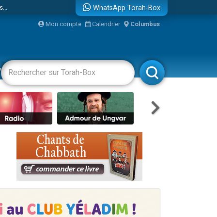
...
WhatsApp Torah-Box
Mon compte
Calendrier
Columbus
vertissements
Livres
Rabbanim
bre