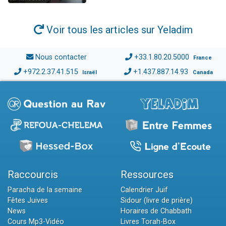
Voir tous les articles sur Yeladim
Nous contacter
+33.1.80.20.5000
France
+972.2.37.41.515
+1.437.887.14.93
Israël
Canada
Raccourcis
Ressources
Paracha de la semaine
Calendrier Juif
Fêtes Juives
Sidour (livre de prière)
News
Horaires de Chabbath
Cours Mp3-Vidéo
Livres Torah-Box