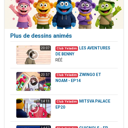
Plus de dessins animés
LES AVENTURES
20:07
Club Yeladim
DE BENNY
RÉÉ
ZWINGO ET
20:57
Club Yeladim
NOAM - EP14
MITSVA PALACE
14:11
Club Yeladim
EP20
GUIGNOLS - EP
14:57