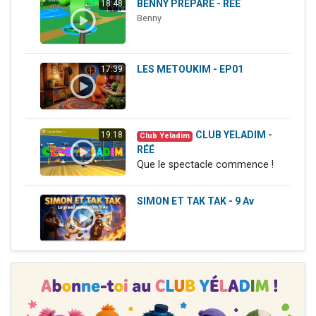
BENNY PREPARE - RÉÉ
18:48
Il reste 49 places pour étudier en groupe sur Zoom
Benny
12 nouvelles musiques dans Torah-Box Music
3 personnes viennent de nous rejoindre sur WhatsApp
LES METOUKIM - EP01
17:39
2 personnes viennent de nous rejoindre sur WhatsApp
2 personnes viennent de nous rejoindre sur WhatsApp
CLUB YELADIM -
19:18
Club Yeladim
RÉÉ
Que le spectacle commence !
SIMON ET TAK TAK - 9 Av