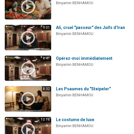
Binyamin BENHAMOU
13 personnes viennent de demander une bénédiction
30 personnes viennent de faire un don pour Sauvez la jambe de Yohan
Il reste 49 places pour étudier en groupe sur Zoom
Ali, cruel "passeur" des Juifs d’Iran
9:01
12 nouvelles musiques dans Torah-Box Music
Binyamin BENHAMOU
29 personnes viennent de demander une bénédiction
Opérez-moi immédiatement
8:41
Binyamin BENHAMOU
Les Psaumes du "Steipeler"
8:32
Binyamin BENHAMOU
Le costume de luxe
10:16
Binyamin BENHAMOU