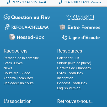
+972.2.37.41.515
+1.437.887.14.93
Israël
Canada
Raccourcis
Ressources
Paracha de la semaine
Calendrier Juif
Fêtes Juives
Sidour (livre de prière)
News
Horaires de Chabbath
Cours Mp3-Vidéo
Livres Torah-Box
Yéchiva Torah-Box
Inscription
Dédicacer un cours
Podcast Torah-Box
English Version
L'association
Retrouvez-nous...