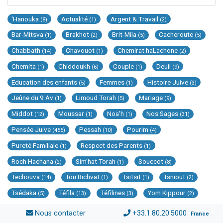
'Hanouka
Actualité
Argent & Travail
(8)
(1)
(2)
Bar-Mitsva
Brakhot
Brit-Mila
Cacheroute
(1)
(2)
(5)
(5)
Chabbath
Chavouot
Chemirat haLachone
(14)
(1)
(2)
Chemita
Chiddoukh
Couple
Deuil
(1)
(6)
(1)
(9)
Education des enfants
Femmes
Histoire Juive
(5)
(1)
(3)
Jeûne du 9 Av
Limoud Torah
Mariage
(1)
(5)
(9)
Middot
Moussar
Noa'h
Nos Sages
(12)
(1)
(1)
(31)
Pensée Juive
Pessah
Pourim
(455)
(10)
(4)
Pureté Familiale
Respect des Parents
(1)
(1)
Roch Hachana
Sim'hat Torah
Souccot
(2)
(1)
(8)
Techouva
Tou Bichvat
Tsitsit
Tsniout
(14)
(1)
(1)
(2)
Tsédaka
Téfila
Téfilines
Yom Kippour
(5)
(13)
(3)
(2)
Nous contacter
+33.1.80.20.5000
France