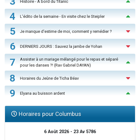
3
Histoire - À bord du Titanic
4
L'édito de la semaine - En visite chez le Steipler
5
Je manque d'estime de moi, comment y remédier ?
6
DERNIERS JOURS : Sauvez la jambe de Yohan
7
Assister à un mariage mélangé pour le repas et séparé
pour les danses ?! (Rav Gabriel DAYAN)
8
Horaires du Jeûne de Ticha Béav
9
Elyana au buisson ardent
Horaires pour Columbus
6 Août 2026 - 23 Av 5786