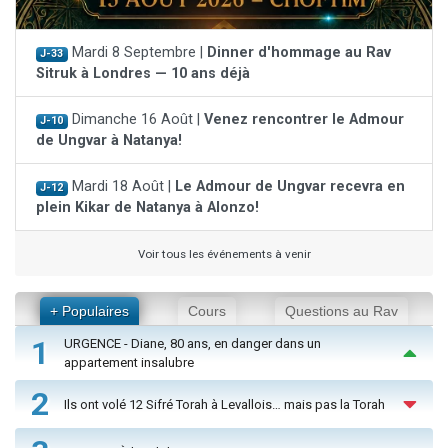
Mardi 8 Septembre |
Dinner d'hommage au Rav
J-33
Sitruk à Londres — 10 ans déjà
Dimanche 16 Août |
Venez rencontrer le Admour
J-10
de Ungvar à Natanya!
Mardi 18 Août |
Le Admour de Ungvar recevra en
J-12
plein Kikar de Natanya à Alonzo!
Voir tous les événements à venir
+ Populaires
Cours
Questions au Rav
1
URGENCE - Diane, 80 ans, en danger dans un
appartement insalubre
2
Ils ont volé 12 Sifré Torah à Levallois… mais pas la Torah