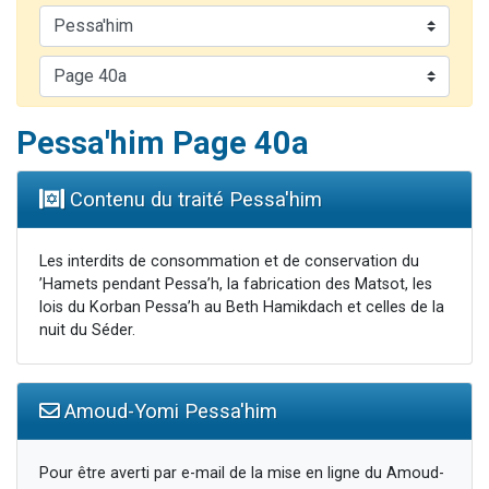
Il reste 49 places pour étudier en groupe sur Zoom
Eva vient de donner son Maasser
4 personnes viennent de nous rejoindre sur WhatsApp
3 personnes viennent de nous rejoindre sur WhatsApp
Pessa'him Page 40a
3 personnes viennent de faire un don pour Événements Torah-Box
Contenu du traité Pessa'him
Les interdits de consommation et de conservation du
’Hamets pendant Pessa’h, la fabrication des Matsot, les
lois du Korban Pessa’h au Beth Hamikdach et celles de la
nuit du Séder.
Amoud-Yomi Pessa'him
Pour être averti par e-mail de la mise en ligne du Amoud-