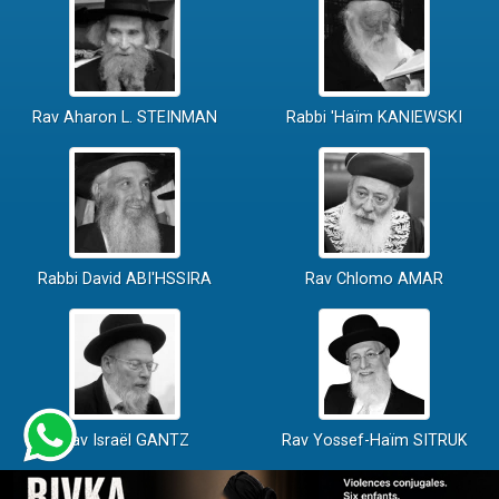
Rav Aharon L. STEINMAN
Rabbi 'Haïm KANIEWSKI
Rabbi David ABI'HSSIRA
Rav Chlomo AMAR
Rav Israël GANTZ
Rav Yossef-Haïm SITRUK