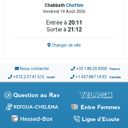
Chabbath
Choftim
Vendredi 14 Août 2026
Entrée à
20:11
Sortie à
21:12
Changer de ville
Nous contacter
+33.1.80.20.5000
France
+972.2.37.41.515
+1.437.887.14.93
Israël
Canada