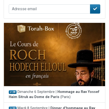
Dimanche 6 Septembre |
Hommage au Rav Yossef
J-28
Haim Sitruk au Dome de Paris
(Paris)
Mardi 8 Septembre |
Dinner d'hommage au Rav
J-30