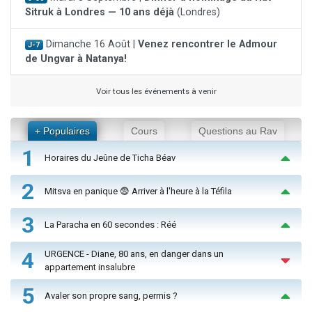
Sitruk à Londres — 10 ans déjà
(Londres)
Dimanche 16 Août |
Venez rencontrer le Admour
J-7
de Ungvar à Natanya!
Voir tous les événements à venir
+ Populaires
Cours
Questions au Rav
1
Horaires du Jeûne de Ticha Béav
2
Mitsva en panique 😨 Arriver à l'heure à la Téfila
3
La Paracha en 60 secondes : Réé
4
URGENCE - Diane, 80 ans, en danger dans un
appartement insalubre
5
Avaler son propre sang, permis ?