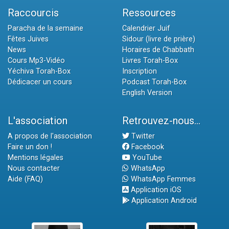
Raccourcis
Ressources
Paracha de la semaine
Calendrier Juif
Fêtes Juives
Sidour (livre de prière)
News
Horaires de Chabbath
Cours Mp3-Vidéo
Livres Torah-Box
Yéchiva Torah-Box
Inscription
Dédicacer un cours
Podcast Torah-Box
English Version
L'association
Retrouvez-nous...
A propos de l'association
Twitter
Faire un don !
Facebook
Mentions légales
YouTube
Nous contacter
WhatsApp
Aide (FAQ)
WhatsApp Femmes
Application iOS
Application Android