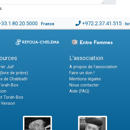
s
+33.1.80.20.5000
+972.2.37.41.515
France
Is
ources
L'association
ier Juif
A propos de l'association
(livre de prière)
Faire un don !
es de Chabbath
Mentions légales
 Torah-Box
Nous contacter
tion
Aide (FAQ)
t Torah-Box
 Version