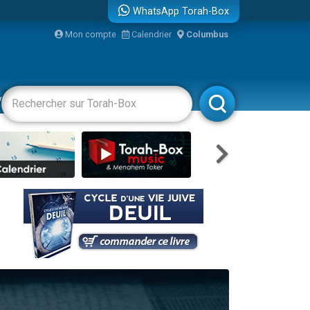
WhatsApp Torah-Box
Mon compte
Calendrier
Columbus
re
vertissements
Livres
Rabbanim
...