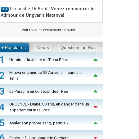
Dimanche 16 Août |
Venez rencontrer le
J-7
Admour de Ungvar à Natanya!
Voir tous les événements à venir
+ Populaires
Cours
Questions au Rav
1
Horaires du Jeûne de Ticha Béav
2
Mitsva en panique 😨 Arriver à l'heure à la
Téfila
3
La Paracha en 60 secondes : Réé
4
URGENCE - Diane, 80 ans, en danger dans un
appartement insalubre
5
Avaler son propre sang, permis ?
6
Panique à la boulangerie Cachère