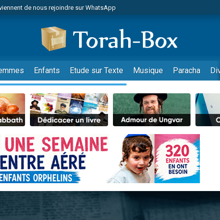
viennent de nous rejoindre sur WhatsApp
 viennent de demander une bénédiction
es viennent de faire un don pour Diane, 80 ans, dans un appartement insalub
49 places pour étudier en groupe sur Zoom
viennent de nous rejoindre sur WhatsApp
emmes
Enfants
Etude sur Texte
Musique
Paracha
Di
 viennent de demander une bénédiction
49 places pour étudier en groupe sur Zoom
viennent de nous rejoindre sur WhatsApp
viennent de nous rejoindre sur WhatsApp
es viennent de faire un don pour Reloger Rivka, 6 enfants, victime de violences
es viennent de faire un don pour 1 Journée de Vacances Pour les Enfants
viennent de nous rejoindre sur WhatsApp
 viennent de demander une bénédiction
49 places pour étudier en groupe sur Zoom
 donner son Maasser