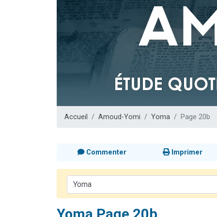
4 personnes 
3 personnes 
3 personn
Odaya vient 
2 personn
Accueil
Amoud-Yomi
Yoma
Page 20b
Commenter
Imprimer
Yoma Page 20b