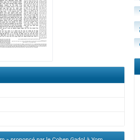
em » prononcé par le Cohen Gadol à Yom