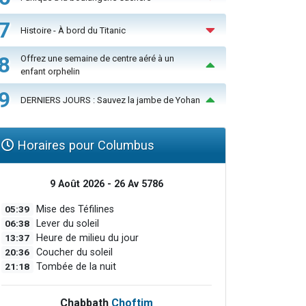
7
Histoire - À bord du Titanic
8
Offrez une semaine de centre aéré à un
enfant orphelin
9
DERNIERS JOURS : Sauvez la jambe de Yohan
Horaires pour Columbus
9 Août 2026 - 26 Av 5786
05:39
Mise des Téfilines
06:38
Lever du soleil
13:37
Heure de milieu du jour
20:36
Coucher du soleil
21:18
Tombée de la nuit
Chabbath
Choftim