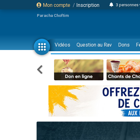
Mon compte
/
Inscription
3 personnes 
11 personnes
Paracha Choftim
3 personn
Il reste 
2 personnes 
Vidéos
Question au Rav
Dons
F
29 personnes
Il reste 
2 personnes 
6 personnes 
4 personn
2 personn
4 personnes 
17 personnes
Il reste 
Eva vient de